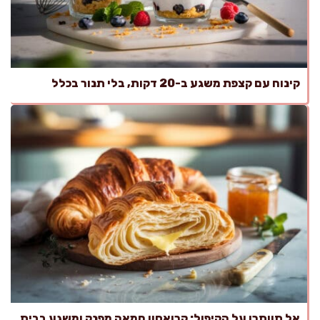
קינוח עם קצפת משגע ב-20 דקות, בלי תנור בכלל
אל תוותרו על הקיפול: קרואסון חמאה מפנק ומשגע בבית