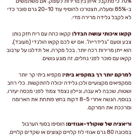
70% כי מתקבל איזון בין מרירות לעומק. אם משתמשים
ב-85% ומעלה, תצטרכו להוסיף עוד 10–20 גרם סוכר כדי
לא לקבל גלידה מרירה מדי.
קקאו איכותי עושה הבדל:
קקאו כהה עם ריח חזק נותן
צבע וטעם “גלידרייה”. אם יש לכם קקאו הולנדי (מעובד),
הוא ייתן מרירות רכה יותר. בכל מקרה, אל תדלגו על ערבוב
קקאו עם סוכר לפני נוזלים, זה מונע גושים.
למרקם יותר רך במקפיא ביתי:
מקפיא ביתי קר יותר
ממקפיאים מקצועיים ולכן גלידה יכולה להתקשות. כלי רחב
ושטוח, שכבה לא עבה, וניילון נצמד צמוד לפני מכסה יעזרו.
בנוסף, הגשה אחרי 5–8 דקות בחוץ פותחת את הארומה
ומרככת את המרקם.
וריאציה של שוקולד-אגוזים:
הוסיפו בסוף הערבול
במכונה 80 גרם אגוזי לוז קלויים קצוצים או שקדים קלויים.