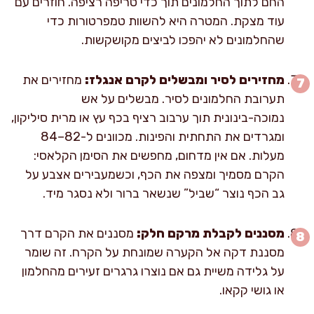
החם לתוך החלמונים תוך כדי טריפה רציפה. חוזרים עם
עוד מצקת. המטרה היא להשוות טמפרטורות כדי
שהחלמונים לא יהפכו לביצים מקושקשות.
מחזירים לסיר ומבשלים לקרם אנגלז:
מחזירים את
תערובת החלמונים לסיר. מבשלים על אש
נמוכה-בינונית תוך ערבוב רציף בכף עץ או מרית סיליקון,
ומגרדים את התחתית והפינות. מכוונים ל-82–84
מעלות. אם אין מדחום, מחפשים את הסימן הקלאסי:
הקרם מסמיך ומצפה את הכף, וכשמעבירים אצבע על
גב הכף נוצר “שביל” שנשאר ברור ולא נסגר מיד.
מסננים לקבלת מרקם חלק:
מסננים את הקרם דרך
מסננת דקה אל הקערה שמונחת על הקרח. זה שומר
על גלידה משיית גם אם נוצרו גרגרים זעירים מהחלמון
או גושי קקאו.