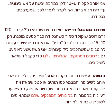
אני אוהב לקלות 8–10 דק' במחבת יבשה על אש בינונית,
עד ריח אגוזי ברור, ואז לקרר לגמרי לפני שמערבבים
בגלידה.
שדרוג כמו בגלידרייה:
רוצים פסים של פאדג'? ערבבו 120
גרם רוטב שוקולד סמיך כשהגלידה כבר כמעט מוכנה, רק
10–15 שניות, כדי לקבל “ריפל”. אם אתם מחפשים רעיונות
לרוטבים שמשתלבים ליד קינוחים, אני משתעשע לא מעט
גם
ברטבים המתוקים והמלוחים שלנו
כדי לקבל השראה
לשילובים.
הגשה:
מגישים בכוסות קרות או על וופל פריך. ליד זה אני
אוהב לשים פרי חמצמץ כמו תותים או פטל שמאזן את
השוקולד. ואם כבר אתם במוד של סיום ארוחה, תמצאו עוד
רעיונות בקטגוריית
בקינוחים המפנקים שלנו
שמתאימים
לשולחן שבת או לאירוח.