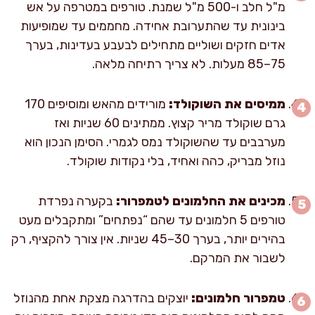
מ"ל חלב ו-500 מ"ל שמנת. טורפים במטרפה על אש
בינונית עד שהתערובת אחידה. מחממים עד שמופיעות
אדים חזקים ושוליים מתחילים לבעבע בעדינות, בערך
75–85 מעלות. לא צריך רתיחה מלאה.
ממיסים את השוקולד:
מורידים מהאש ומוסיפים 170
גרם שוקולד מריר קצוץ. ממתינים 60 שניות ואז
מערבבים עד שהשוקולד נמס לגמרי. הסימן הנכון הוא
נוזל מבריק, כהה ואחיד, בלי נקודות שוקולד.
מכינים את החלמונים לטמפרור:
בקערה נפרדת
טורפים 5 חלמונים עד שהם “נפתחים” ומתקבלים מעט
בהירים יותר, בערך 30–45 שניות. אין צורך להקציף, רק
לשבור את המרקם.
טמפרור חלמונים:
יוצקים בהדרגה מצקת אחת מהנוזל