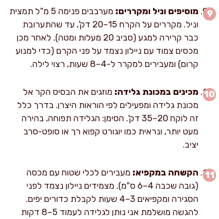
מוסיפים וניל ומקררים:
מערבבים פנימה 5 מ"ל תמצית
וניל. מקררים על הקרח 15–20 דק', עד שהתערובת
כבר קרירה למגע (סביב 20 מעלות ומטה). לאחר מכן
מכסים צמוד עם ניילון נצמד על פני הקרם (כדי למנוע
קרום) ומעבירים למקרר ל-4–8 שעות, רצוי לילה.
מכינים במכונת גלידה:
מוזגים את הבסיס הקר אל
מכונת גלידה ומפעילים לפי הוראות היצרן. בדרך כלל
זה לוקח 20–35 דק'. הסימן: הגלידה תפוחה, בהירה
מעט יותר, ונראית כמו יוגורט קפוא רך או סופט-סרב
יציב.
הקשחה במקפיא:
מעבירים לכלי שטוח עם מכסה
(גובה שכבה 4–6 ס"מ). מצמידים ניילון נצמד לפני
הסגירה ומקפיאים 3–4 שעות לקבלת כדורים יפים.
להגשה מושלמת אני נותן לגלידה לעמוד 5–8 דקות