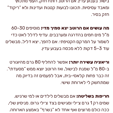
בישול בעבוע עדין. אם הרוטב רותח חזק, העוף מתכווץ
ומאבד עסיסיות. תכוונו לבועות קטנות ועדינות ולא “ריקוד”
חזק בסיר.
מה עושים אם הרוטב יצא סמיך מדי:
מוסיפים 30–60
מ"ל מים חמים בהדרגה ומערבבים. עדיף לדלל לאט כדי
לשמור על המרקם הקטיפתי. אם להפך, יצא דליל, מבשלים
עוד 3–5 דקות ללא מכסה בעבוע עדין.
וריאציה עשירה יותר:
אפשר להחליף 80 גרם מהיוגורט
ב-80 מ"ל שמנת לבישול, ואז הרוטב יוצא ממש “מסעדתי”.
זה כבר פחות קלאסי-בית, אבל לפעמים זה בדיוק מה
שמתחשק לי לארוחת שישי.
חריפות בשליטה:
אם מבשלים לילדים או למי שרגיש,
שמים רק 1 גרם צ׳ילי ומגישים בצד צ׳ילי גרוס. מניסיון שלי,
ככה כולם מרוצים ואף אחד לא “נשרף” באמצע הארוחה.