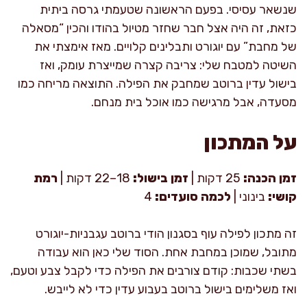
שנשאר עסיסי. בפעם הראשונה שטעמתי גרסה ביתית
כזאת, זה היה אצל חבר שחזר מטיול בהודו והכין “מסאלה
של מחבת” עם יוגורט ותבלינים קלויים. מאז אימצתי את
השיטה למטבח שלי: צריבה קצרה שמייצרת עומק, ואז
בישול עדין ברוטב שמחבק את הפילה. התוצאה מריחה כמו
מסעדה, אבל מרגישה כמו אוכל בית מנחם.
על המתכון
זמן הכנה:
25 דקות |
זמן בישול:
18–22 דקות |
רמת
קושי:
בינוני |
לכמה סועדים:
4
זה מתכון לפילה עוף בסגנון הודי ברוטב עגבניות-יוגורט
מתובל, שמוכן במחבת אחת. הסוד שלי כאן הוא עבודה
בשתי שכבות: קודם צורבים את הפילה כדי לקבל צבע וטעם,
ואז משלימים בישול ברוטב בעבוע עדין כדי לא לייבש.