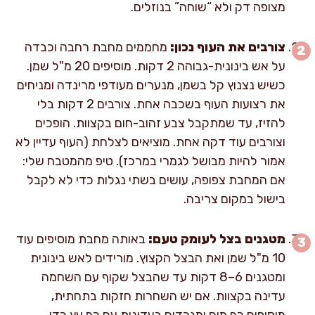
מצופה דק ולא “שוחה” בנוזלים.
צורבים את העוף נכון:
מחממים מחבת רחבה וכבדה
על אש בינונית-גבוהה 2 דקות. מוסיפים 20 מ"ל שמן.
כשיש נצנוץ קל בשמן, מנערים מעודפי מרינדה ומניחים
את רצועות העוף בשכבה אחת. צורבים 2 דקות בלי
להזיז, עד שמתקבל צבע זהוב-חום בקצוות. הופכים
וצורבים עוד דקה אחת. מוציאים לצלחת (העוף עדיין לא
אמור להיות מבושל לגמרי במרכז). טיפ מהמטבח שלי:
אם המחבת צפופה, עושים בשתי נגלות כדי לא לקבל
בישול במקום צריבה.
מטגנים בצל לעומק טעם:
באותה מחבת מוסיפים עוד
10 מ"ל שמן ואת הבצל הקצוץ. מורידים לאש בינונית
ומטגנים 6–8 דקות עד שהבצל שקוף עם השחמה
עדינה בקצוות. אם יש השחרות חזקות בתחתית,
מוסיפים כף מים ומגרדים בעדינות עם כף עץ כדי