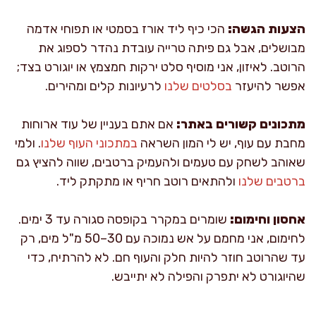
הצעות הגשה:
הכי כיף ליד אורז בסמטי או תפוחי אדמה
מבושלים, אבל גם פיתה טרייה עובדת נהדר לספוג את
הרוטב. לאיזון, אני מוסיף סלט ירקות חמצמץ או יוגורט בצד;
אפשר להיעזר
בסלטים שלנו
לרעיונות קלים ומהירים.
מתכונים קשורים באתר:
אם אתם בעניין של עוד ארוחות
מחבת עם עוף, יש לי המון השראה
במתכוני העוף שלנו
. ולמי
שאוהב לשחק עם טעמים ולהעמיק ברטבים, שווה להציץ גם
ברטבים שלנו
ולהתאים רוטב חריף או מתקתק ליד.
אחסון וחימום:
שומרים במקרר בקופסה סגורה עד 3 ימים.
לחימום, אני מחמם על אש נמוכה עם 30–50 מ"ל מים, רק
עד שהרוטב חוזר להיות חלק והעוף חם. לא להרתיח, כדי
שהיוגורט לא יתפרק והפילה לא יתייבש.