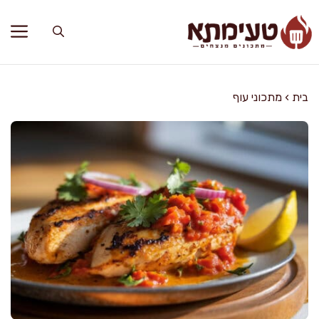
דלג
תוכן
בית
›
מתכוני עוף