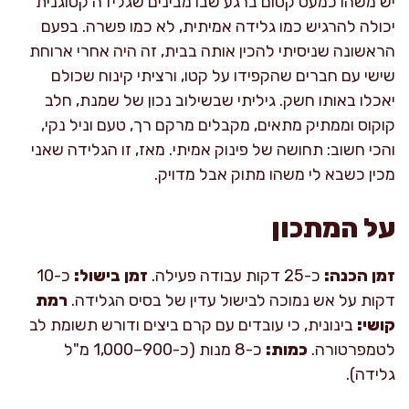
יש משהו כמעט קסום ברגע שבו מבינים שגלידה קטוגנית
יכולה להרגיש כמו גלידה אמיתית, לא כמו פשרה. בפעם
הראשונה שניסיתי להכין אותה בבית, זה היה אחרי ארוחת
שישי עם חברים שהקפידו על קטו, ורציתי קינוח שכולם
יאכלו באותו חשק. גיליתי שבשילוב נכון של שמנת, חלב
קוקוס וממתיק מתאים, מקבלים מרקם רך, טעם וניל נקי,
והכי חשוב: תחושה של פינוק אמיתי. מאז, זו הגלידה שאני
מכין כשבא לי משהו מתוק אבל מדויק.
על המתכון
זמן הכנה:
כ-25 דקות עבודה פעילה.
זמן בישול:
כ-10
דקות על אש נמוכה לבישול עדין של בסיס הגלידה.
רמת
קושי:
בינונית, כי עובדים עם קרם ביצים ודורש תשומת לב
לטמפרטורה.
כמות:
כ-8 מנות (כ-900–1,000 מ"ל
גלידה).