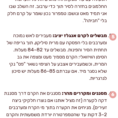
החלמונים בחזרה לסיר תוך כדי ערבוב. זה השלב שבו
אני תמיד מאט ונושם: טמפרור נכון שומר על קרם חלק
בלי "חביתה".
מבשלים לקרם אנגלז יציב:
מעבירים לאש נמוכה
ומערבבים בלי הפסקה עם מרית סיליקון, תוך גריפה של
תחתית הסיר והפינות. מבשלים עד 82–84 מעלות.
הסימן הוויזואלי: הקרם מסמיך מעט ומצפה את גב
המרית, וכשמעבירים אצבע על הציפוי נשאר "פס" נקי
שלא נסגר מיד. אם עברתם 85–86 מעלות יש סיכון
לגרגריות.
מסננים ומקררים מהר:
מסננים את הקרם דרך מסננת
דקה לקערה (זה מציל אותנו אם נוצרו חלקיקי ביצה
זעירים). מניחים את הקערה בתוך מי הקרח ומערבבים
2–3 דקות עד שהטמפרטורה יורדת משמעותית והקרם