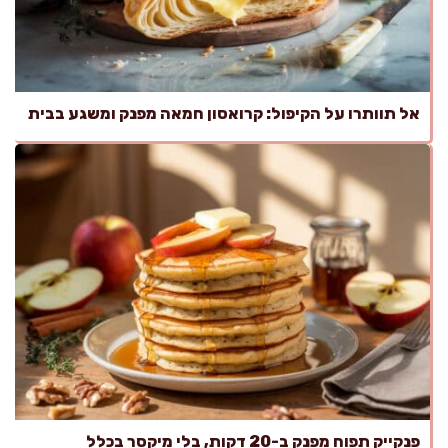
אל תוותרו על הקיפול: קרואסון חמאה מפנק ומשגע בבית
פנקייק תפוח מפנק ב-20 דקות, בלי מיקסר בכלל