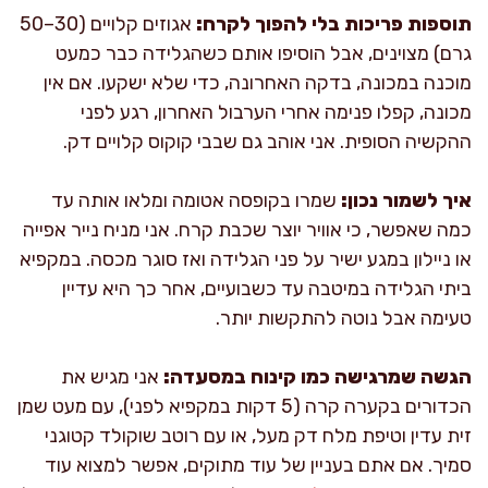
תוספות פריכות בלי להפוך לקרח:
אגוזים קלויים (30–50
גרם) מצוינים, אבל הוסיפו אותם כשהגלידה כבר כמעט
מוכנה במכונה, בדקה האחרונה, כדי שלא ישקעו. אם אין
מכונה, קפלו פנימה אחרי הערבול האחרון, רגע לפני
ההקשיה הסופית. אני אוהב גם שבבי קוקוס קלויים דק.
איך לשמור נכון:
שמרו בקופסה אטומה ומלאו אותה עד
כמה שאפשר, כי אוויר יוצר שכבת קרח. אני מניח נייר אפייה
או ניילון במגע ישיר על פני הגלידה ואז סוגר מכסה. במקפיא
ביתי הגלידה במיטבה עד כשבועיים, אחר כך היא עדיין
טעימה אבל נוטה להתקשות יותר.
הגשה שמרגישה כמו קינוח במסעדה:
אני מגיש את
הכדורים בקערה קרה (5 דקות במקפיא לפני), עם מעט שמן
זית עדין וטיפת מלח דק מעל, או עם רוטב שוקולד קטוגני
סמיך. אם אתם בעניין של עוד מתוקים, אפשר למצוא עוד