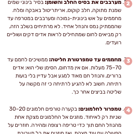
מערבבים את בסיס החלב והשומן:
בסיר בינוני שמים
שמנת מתוקה, חלב קוקוס, אריתריטול באבקה ומלח.
מחממים על אש בינונית-נמוכה ומערבבים במטרפה עד
שהממתיק נמס והנוזל אחיד. לא מרתיחים בשלב הזה,
רק מביאים לחום שמתחילים לראות אדים דקים ושוליים
רועדים.
מחממים עד טמפרטורת חליטה:
ממשיכים לחמם עד
70–75 מעלות. אם אין מדחום, הסימן שלי הוא: אדים
ברורים, והנוזל חם מאוד למגע אבל עדיין בלי בועות
רתיחה. חשוב לא להגיע לרתיחה כי זה מקשה על
שליטה בביצים אחר כך.
טמפרור לחלמונים:
בקערה טורפים חלמונים 20–30
שניות רק לאיחוד. מוזגים אל החלמונים מצקת אחת
מהנוזל החם תוך כדי טריפה רצופה ומהירה. חוזרים על
הפעולה עם עוד מצקת, ואז מוזגים את כל תערובת