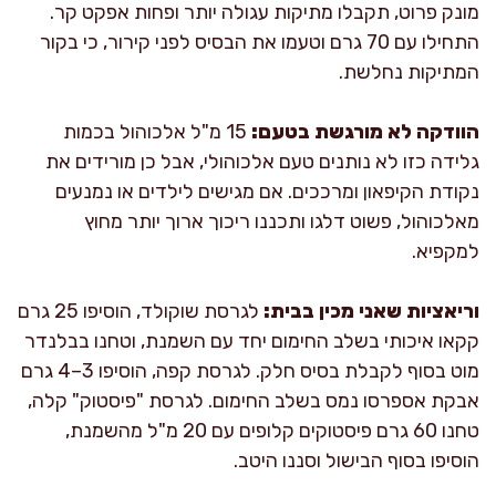
מונק פרוט, תקבלו מתיקות עגולה יותר ופחות אפקט קר.
התחילו עם 70 גרם וטעמו את הבסיס לפני קירור, כי בקור
המתיקות נחלשת.
הוודקה לא מורגשת בטעם:
15 מ"ל אלכוהול בכמות
גלידה כזו לא נותנים טעם אלכוהולי, אבל כן מורידים את
נקודת הקיפאון ומרככים. אם מגישים לילדים או נמנעים
מאלכוהול, פשוט דלגו ותכננו ריכוך ארוך יותר מחוץ
למקפיא.
וריאציות שאני מכין בבית:
לגרסת שוקולד, הוסיפו 25 גרם
קקאו איכותי בשלב החימום יחד עם השמנת, וטחנו בבלנדר
מוט בסוף לקבלת בסיס חלק. לגרסת קפה, הוסיפו 3–4 גרם
אבקת אספרסו נמס בשלב החימום. לגרסת "פיסטוק" קלה,
טחנו 60 גרם פיסטוקים קלופים עם 20 מ"ל מהשמנת,
הוסיפו בסוף הבישול וסננו היטב.