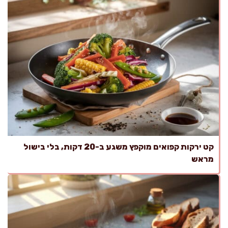
קט ירקות קפואים מוקפץ משגע ב-20 דקות, בלי בישול
מראש