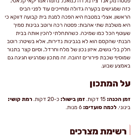
פסטה מק אנד ציז נולדה כמאכל נחמה אמריקאי קלאסי,
כזה שמגישים בקערה גדולה ומחייכים עוד לפני הביס
הראשון. אצלי במטבח היא הפכה למנת בית קבועה דווקא כי
היא משלבת שתי אהבות: פסטה רכה ורוטב גבינות סמיך
שעוטף הכל כמו שמיכה. כשהתחלתי להכין אותה בבית
הבנתי שהקסם הוא לא בגבינות נדירות, אלא בשיטה: רוטב
חלק בלי גושים, איזון נכון של מלח וחרדל, וסיום קצר בתנור
שמוסיף שכבת פירורים זהובה. זה מתכון שמרגיש חגיגה גם
באמצע שבוע.
על המתכון
זמן הכנה:
15 דקות.
זמן בישול:
כ-20 דקות.
רמת קושי:
בינוני.
לכמה סועדים:
6 מנות.
רשימת מצרכים