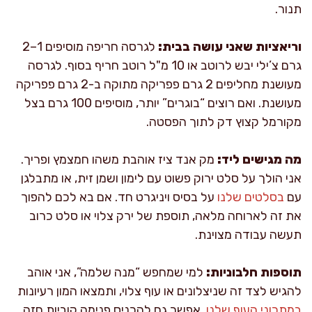
תנור.
וריאציות שאני עושה בבית:
לגרסה חריפה מוסיפים 1–2
גרם צ’ילי יבש לרוטב או 10 מ"ל רוטב חריף בסוף. לגרסה
מעושנת מחליפים 2 גרם פפריקה מתוקה ב-2 גרם פפריקה
מעושנת. ואם רוצים “בוגרים” יותר, מוסיפים 100 גרם בצל
מקורמל קצוץ דק לתוך הפסטה.
מה מגישים ליד:
מק אנד ציז אוהבת משהו חמצמץ ופריך.
אני הולך על סלט ירוק פשוט עם לימון ושמן זית, או מתבלגן
עם
בסלטים שלנו
על בסיס ויניגרט חד. אם בא לכם להפוך
את זה לארוחה מלאה, תוספת של ירק צלוי או סלט כרוב
תעשה עבודה מצוינת.
תוספות חלבוניות:
למי שמחפש “מנה שלמה”, אני אוהב
להגיש לצד זה שניצלונים או עוף צלוי, ותמצאו המון רעיונות
במתכוני העוף שלנו
. אפשר גם להכניס פנימה קוביות חזה