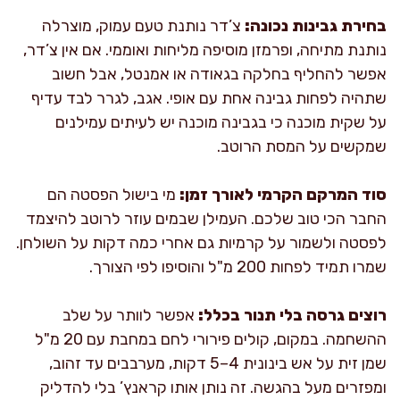
בחירת גבינות נכונה:
צ’דר נותנת טעם עמוק, מוצרלה
נותנת מתיחה, ופרמזן מוסיפה מליחות ואוממי. אם אין צ’דר,
אפשר להחליף בחלקה בגאודה או אמנטל, אבל חשוב
שתהיה לפחות גבינה אחת עם אופי. אגב, לגרר לבד עדיף
על שקית מוכנה כי בגבינה מוכנה יש לעיתים עמילנים
שמקשים על המסת הרוטב.
סוד המרקם הקרמי לאורך זמן:
מי בישול הפסטה הם
החבר הכי טוב שלכם. העמילן שבמים עוזר לרוטב להיצמד
לפסטה ולשמור על קרמיות גם אחרי כמה דקות על השולחן.
שמרו תמיד לפחות 200 מ"ל והוסיפו לפי הצורך.
רוצים גרסה בלי תנור בכלל:
אפשר לוותר על שלב
ההשחמה. במקום, קולים פירורי לחם במחבת עם 20 מ"ל
שמן זית על אש בינונית 4–5 דקות, מערבבים עד זהוב,
ומפזרים מעל בהגשה. זה נותן אותו קראנץ’ בלי להדליק