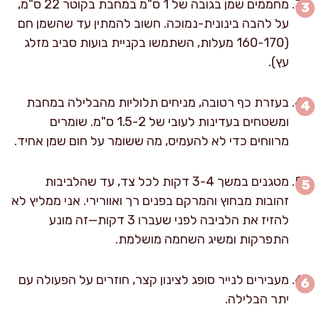
מחממים שמן בגובה של 1 ס"מ במחבת בקוטר 22 ס"מ,
על להבה בינונית-נמוכה. חשוב להמתין עד שהשמן חם
(160-170 מעלות, השתמשו בקניית בועות סביב מזלג
עץ).
בעזרת כף רטובה, מניחים תלוליות מהבלילה במחבת
ומשטחים בעדינות לעובי של 1.5-2 ס"מ. שומרים
מרווחים כדי לא להעמיס, מה ששומר על חום שמן אחיד.
מטגנים במשך 3-4 דקות לכל צד, עד שהלביבות
זהובות מבחוץ והמרקם בפנים רך ואוורירי. אני ממליץ לא
להזיז את הלביבה לפני שעברו 3 דקות—זה מונע
התפרקות ומשיג השחמה מושלמת.
מעבירים לנייר סופג לצינון קצר, חוזרים על הפעולה עם
יתר הבלילה.