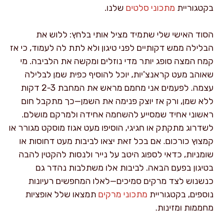
בקטגוריית
מתכוני סלטים
שלנו.
הסוד האישי שלי שתמיד מציל אותי בלחץ: ללוש את
הבלילה ממש דקותיים לפני טיגון ולא לתת לה לעמוד, כי אז
קמח המצה סופג יותר מדי נוזלים ומקשה את הלביבה. מי
שאוהב מעט קראנצ'יות, יוכל להוסיף כפית שמן לבלילה
עצמה. לפעמים אני מחמם מראש את המחבת 2-3 דקות
ללא שמן, ורק אז יוצק פנימה את השמן—כך מתקבל חום
ראשוני אחיד שמסייע להשחמה אחידה ולמרקם מושלם.
לשדרוג מתקתק או חגיגי, הוסיפו מעט אגוז מוסקט מגורר או
קמצוץ כורכום. אם בכל זאת יצאו לביבות מעט דחוסות או
שומניות, כדאי לספוג היטב על נייר ולנסות להקטין להבה
בטיגון בפעם הבאה. לביבות אלו משתלבות נהדר גם
כנשנוש לצד מרקים סמיכים—לאלו המחפשים רעיונות
נוספים, בקטגוריית
מתכוני מרקים
תמצאו שלל אופציות
מחממות ומזינות.