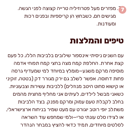
מפזרים מעל פטרוזיליה טרייה קצוצה לפני הגשה.
מגישים חם, כשבחוץ הן קריספיות ובפנים רכות
ומעודנות.
טיפים והמלצות
עם השנים ניסיתי אינספור שילובים בלביבות הללו, כל פעם
קצת אחרת. החלפת קמח מצה בחצי קמח תפוחי אדמה
מוסיפה מרקם משגע—מומלץ במיוחד למי שמעדיף גרסה
פחות דחוסה. אפשר לשלב גם ירק מגורר דק (בטטה, זוקיני
או קישוא סחוט היטב מנוזלים) ללביבות עשירות וצבעוניות.
כשאני מבשל לילדים, לעיתים אני מחליף מחצית מהמים
בחלב לקבלת טעם עמוק ומרקם מפנק. בצד הלביבות
משתלב יופי רוטב יוגורט עם מעט שמיר בניחוח ארצישראלי,
או לצידו סלט עונתי טרי—ולמי שמחפש עוד השראה
לסלטים מיוחדים, תמיד כדאי להציץ במבחר הנהדר