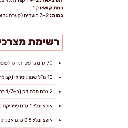
רמת קושי:
קל
כמות:
2–3 סועדים (קערה גדולה לנשנוש)
רשימת מצרכי
70 גרם גרעיני תירס לפופקורן
10 מ"ל שמן ניטרלי (קנולה או חמניות)
2 גרם מלח דק (כ-1/3 כפית), לפי טעם
אופציונלי: 1 גרם פפריקה מתוקה
אופציונלי: 0.5 גרם אבקת שום