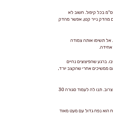
לו את החלק העליון של השקית 2–3 פעמים ליצירת “מנעול” של כ-2–3 ס"מ בכל קיפול. חשוב לא
ם מהדק נייר קטן, אפשר מהדק
אל תשימו אותה צמודה
אחידה.
2 דקות ו-30 שניות, ואז הקשיבו. ברגע שהפיצוצים נהיים
3 שניות), עצרו מיד. בדרך כלל זה קורה בין 2:30 ל-4:00 דקות. אם ממשיכים אחרי שהקצב יורד,
הוציאו בזהירות את השקית. היא חמה מאוד, והאדים בפנים יכולים לצרוב. תנו לה לעמוד סגורה 30
ח הוא נפח גדול עם מעט מאוד