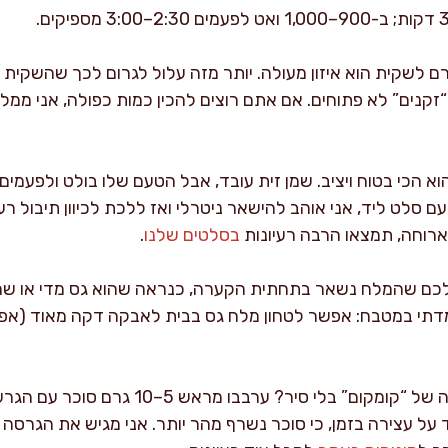
 גרם לשקית הוא איזון מעולה. יותר מזה עלול לגרום לכך שהשקי
 “זקנים” לא פתוחים. אם אתם רוצים להכין כמות כפולה, אני ממל
וא הכי בטוח ויציב. שמן זית עובד, אבל הטעם שלו בולט ולפעמים 
ם סלט ליד, אני אוהב להישאר ניטרלי ואז ללכת לכיוון תיבול רענ
רוחה, תמצאו הרבה רעיונות
בסלטים שלנו
.
ם שהמלח נשאר בתחתית הקערה, כנראה שהוא גס מדי או שהת
דתי במטבח: אפשר לטחון מלח גס בבית לאבקה דקה מאוד (אפילו
רוצים גרסה של “קומקום” בלי סיר? ערבב
על עצירה בזמן, כי סוכר נשרף מהר יותר. אני מגיש את הגרסה ה