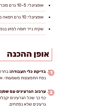
אופציונלי: 5–10 גרם סוכר (לגרסה מתקתקה)
אופציונלי: 10 גרם חמאה מומסת (לסיום, לא חובה)
שקית נייר חומה למזון בנפח 1–2 ליטר (כמו שקית סנדוויצ'ים גד
אופן ההכנה
בדיקת כלי העבודה:
בחרו ש
נפח התפוצצות משמעותי. אני
ערבוב הגרעינים עם שמן:
כף כך שכל הגרעינים יקבלו
גרעינים שלא נפתחים.