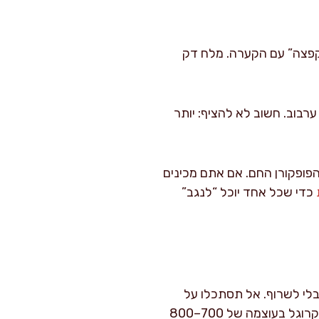
וערבבו בתנועות “הקפצה” עם הקערה. מלח דק
דרגה תוך כדי ערבוב. חשוב לא להציף: יותר
פופקורן החם. אם אתם מכינים
כדי שכל אחד יוכל “לנגב”
בלי לשרוף. אל תסתכלו על
השעון בלבד, תקשיבו לקצב הפיצוצים. כשהוא יורד לפיצוץ כל 2–3 שניות, עוצרים. אם יש לכם מיקרוגל בעוצמה של 700–800