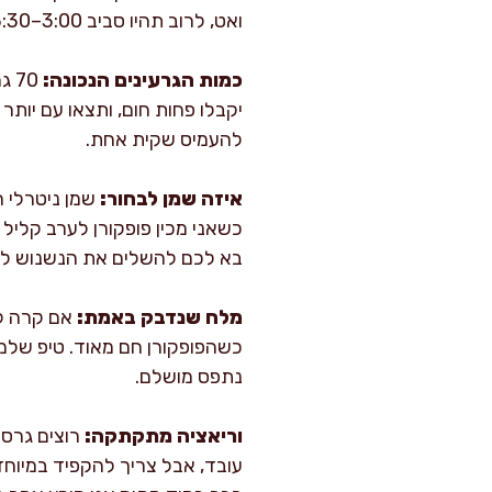
ואט, לרוב תהיו סביב 3:00–3:30 דקות; ב-900–1,000 ואט לפעמים 2:30–3:00 מספיקים.
כמות הגרעינים הנכונה:
70
יקבלו פחות חום, ותצאו עם יותר
להעמיס שקית אחת.
איזה שמן לבחור:
שמן ניטרלי ה
כשאני מכין פופקורן לערב קליל ע
בא לכם להשלים את הנשנוש לא
מלח שנדבק באמת:
אם קרה לכ
כשהפופקורן חם מאוד. טיפ שלמ
נתפס מושלם.
וריאציה מתקתקה:
עובד, אבל צריך להקפיד במיוחד 