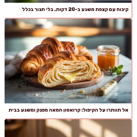
קינוח עם קצפת משגע ב-20 דקות, בלי תנור בכלל
אל תוותרו על הקיפול: קרואסון חמאה מפנק ומשגע בבית