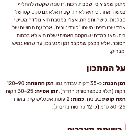
מתוק שמציץ בין שכבות רכות. זו עוגה שקשה להחליף
במשהו אחר, כי היא לא רק קינוח אלא גם טקס קטן של
סבלנות, לישה ותפיחה. אצלי במטבח היא נולדה משישי
אחד שבו רציתי משהו “קונדיטוריה”, אבל עם תחושה של
בית. מאז למדתי שהקסם האמיתי שלה הוא לא בכמות
הסוכר, אלא בבצק שמקבל זמן ומגע נכון עד שהוא גמיש
ומבריק.
על המתכון
זמן הכנה:
כ-35 דקות עבודה נטו.
זמן התפחה:
90–120
דקות (תלוי בטמפרטורת החדר).
זמן אפייה:
25–30 דקות.
רמת קושי:
בינונית.
כמות:
2 עוגות אינגליש קייק באורך
25–30 ס"מ (כ-12 פרוסות נדיבות).