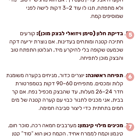
ולא מתפתח, תנו לו עוד 2–3 דקות לישה לפני
שמוסיפים קמח.
בדיקת חלון (סימן ויזואלי לבצק מוכן):
קורעים
חתיכה קטנה ומותחים בעדינות. אם נוצרת יריעה דקה
שכמעט שקופה בלי להיקרע מיד, הגלוטן התפתח טוב
והבצק מוכן לתפיחה.
תפיחה ראשונה:
יוצרים כדור, מניחים בקערה משומנת
קלות ומכסים. מתפיחים 60–90 דקות בטמפרטורת
חדר 24–26 מעלות, עד שהבצק מכפיל נפח. אם קר
בבית, אני מכניס לתנור כבוי עם קערה קטנה של מים
חמים בתחתית כדי ליצור סביבה חמימה.
מכינים מילוי קינמון:
מערבבים חמאה רכה, סוכר חום,
קינמון וקמח לממרח אחיד. הקמח כאן הוא “סוד” קטן