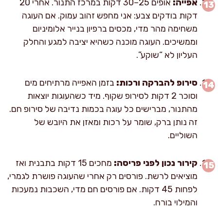
אפייה:
אופים 25–30 דקות במרכז התנור. אחרי 20
דקות בודקים צבע: אני מחפש זהוב עמוק. אם העוגה
משחימה מהר מדי, מכסים ברפיון בנייר אלומיניום
וממשיכים. העוגה מוכנה כשהיא יציבה למגע והחלק
העליון לא “שוקע”.
סירופ להברקה ורכות:
בזמן האפייה מרתיחים מים
וסוכר 2 דקות לסירופ שקוף. מיד כשהעוגות יוצאות
מהתנור, מברישים כל עוגה בכמות נדיבה של סירופ חם.
זה נותן ברק, שומר על רכות ומאזן את היובש של
השוליים.
קירור נכון לפני פריסה:
מחכים 15 דקות בתבנית ואז
מוציאים לרשת. פורסים רק אחרי שהעוגה פושרת לגמרי,
לפחות 45 דקות. אם פורסים חם מדי, השכבות נמעכות
והמילוי בורח.