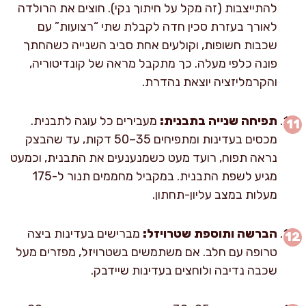
להתייצבות (זה מקל על חיתוך נקי). חוצים את הרולדה
לאורך בעזרת סכין חדה לקבלת שתי “רצועות” עם
שכבות חשופות, וקולעים אחת סביב השנייה כשהחתך
פונה כלפי מעלה. כך מתקבל מראה של קונדיטוריה,
והקרמליזציה יוצאת נהדרת.
תפיחה שנייה בתבנית:
מעבירים כל עוגה לתבנית.
מכסים בעדינות ומתפיחים 35–50 דקות, עד שהבצק
נראה תפוח, רועד מעט כשמנענעים את התבנית, וכמעט
מגיע לשפת התבנית. במקביל מחממים תנור ל-175
מעלות במצב עליון-תחתון.
הברשה ותוספת שטרויזל:
מברישים בעדינות ביצה
טרופה עם חלב. אם משתמשים בשטרויזל, מפזרים מעל
שכבה נדיבה ולוחצים בעדינות שיידבק.