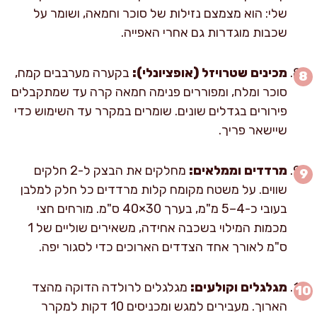
שלי: הוא מצמצם נזילות של סוכר וחמאה, ושומר על
שכבות מוגדרות גם אחרי האפייה.
מכינים שטרויזל (אופציונלי):
בקערה מערבבים קמח,
סוכר ומלח, ומפוררים פנימה חמאה קרה עד שמתקבלים
פירורים בגדלים שונים. שומרים במקרר עד השימוש כדי
שיישאר פריך.
מרדדים וממלאים:
מחלקים את הבצק ל-2 חלקים
שווים. על משטח מקומח קלות מרדדים כל חלק למלבן
בעובי כ-4–5 מ"מ, בערך 30×40 ס"מ. מורחים חצי
מכמות המילוי בשכבה אחידה, משאירים שוליים של 1
ס"מ לאורך אחד הצדדים הארוכים כדי לסגור יפה.
מגלגלים וקולעים:
מגלגלים לרולדה הדוקה מהצד
הארוך. מעבירים למגש ומכניסים 10 דקות למקרר