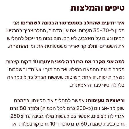
טיפים והמלצות
איך יודעים שהחלב בטמפרטורה נכונה לשמרים:
אני
מכוון ל-30–35 מעלות. אם אין מדחום, החלב צריך להרגיש
חמים ונעים על האצבע, לא חם. חום גבוה מדי יכול להחליש
את השמרים, וחלב קר יאריך משמעותית את זמן ההתפחה.
למה אני מקרר את הרולדה לפני חיתוך:
10 דקות קצרות
מקררות את החמאה במילוי, ואז החיתוך יוצא חד והשכבות
נשארות יפות. זו אחת השיטות שעושות הבדל גדול במראה
בלי להוסיף עבודה אמיתית.
וריאציות טעימות:
אפשר להחליף את הקינמון בממרח
שוקולד-אגוזים (כ-200 גרם לכל הכמות) ולפזר 80 גרם
אגוזי לוז קצוצים. אפשר גם לעשות מילוי גבינה עדין: 250
גרם גבינת שמנת, 60 גרם סוכר ו-10 גרם קורנפלור, ואז