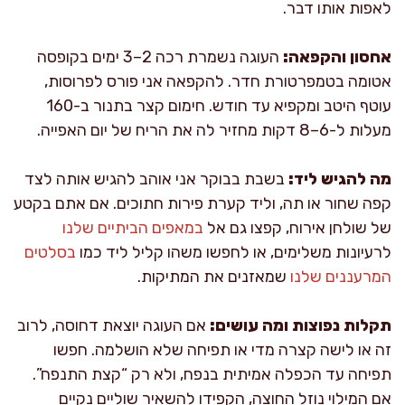
לאפות אותו דבר.
אחסון והקפאה:
העוגה נשמרת רכה 2–3 ימים בקופסה
אטומה בטמפרטורת חדר. להקפאה אני פורס לפרוסות,
עוטף היטב ומקפיא עד חודש. חימום קצר בתנור ב-160
מעלות ל-6–8 דקות מחזיר לה את הריח של יום האפייה.
מה להגיש ליד:
בשבת בבוקר אני אוהב להגיש אותה לצד
קפה שחור או תה, וליד קערת פירות חתוכים. אם אתם בקטע
של שולחן אירוח, קפצו גם אל
במאפים הביתיים שלנו
לרעיונות משלימים, או לחפשו משהו קליל ליד כמו
בסלטים
המרעננים שלנו
שמאזנים את המתיקות.
תקלות נפוצות ומה עושים:
אם העוגה יוצאת דחוסה, לרוב
זה או לישה קצרה מדי או תפיחה שלא הושלמה. חפשו
תפיחה עד הכפלה אמיתית בנפח, ולא רק “קצת התנפח”.
אם המילוי נוזל החוצה, הקפידו להשאיר שוליים נקיים