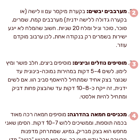
מערבבים יבשים:
בקערת מיקסר עם וו לישה (או
בקערה גדולה ללישה ידנית) מערבבים קמח, שמרים,
סוכר, סוכר וניל ומלח 20 שניות. חשוב שהמלח לא ייגע
ישירות בשמרים רק בנקודה אחת, לכן ערבוב מוקדם
עוזר.
מוסיפים נוזלים וביצים:
מוסיפים ביצים, חלב פושר ומיץ
לימון. לשים 4–5 דקות במהירות נמוכה-בינונית עד
שנוצר בצק אחיד שמתחיל להיאסף סביב הוו. אם לשים
ידנית, זה ייקח כ-8–10 דקות עד שהבצק פחות דביק
ומתחיל להיות אלסטי.
מכניסים חמאה בהדרגה:
מוסיפים חמאה רכה מאוד
בכמה תוספות, וממשיכים ללוש 7–10 דקות. הסימן שאני
מחפש הוא בצק מבריק, גמיש, שמתרחק מדפנות
הקערה אבל עדיין מעט רך. אם הוא מרגיש “רטוב” מדי