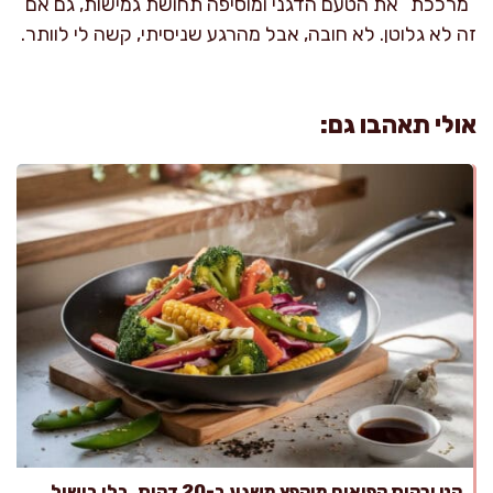
“מרככת” את הטעם הדגני ומוסיפה תחושת גמישות, גם אם
זה לא גלוטן. לא חובה, אבל מהרגע שניסיתי, קשה לי לוותר.
אולי תאהבו גם:
קט ירקות קפואים מוקפץ משגע ב-20 דקות, בלי בישול