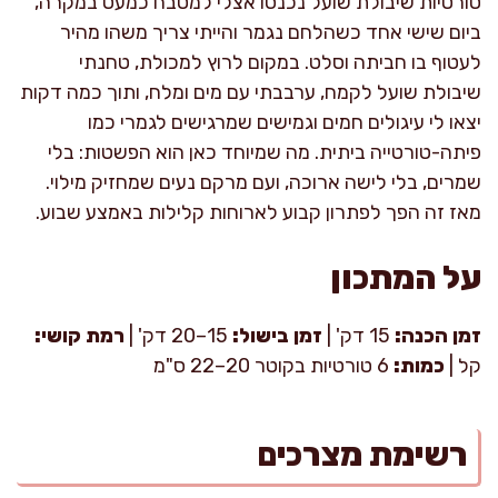
טורטיות שיבולת שועל נכנסו אצלי למטבח כמעט במקרה,
ביום שישי אחד כשהלחם נגמר והייתי צריך משהו מהיר
לעטוף בו חביתה וסלט. במקום לרוץ למכולת, טחנתי
שיבולת שועל לקמח, ערבבתי עם מים ומלח, ותוך כמה דקות
יצאו לי עיגולים חמים וגמישים שמרגישים לגמרי כמו
פיתה-טורטייה ביתית. מה שמיוחד כאן הוא הפשטות: בלי
שמרים, בלי לישה ארוכה, ועם מרקם נעים שמחזיק מילוי.
מאז זה הפך לפתרון קבוע לארוחות קלילות באמצע שבוע.
על המתכון
זמן הכנה:
15 דק' |
זמן בישול:
15–20 דק' |
רמת קושי:
קל |
כמות:
6 טורטיות בקוטר 20–22 ס"מ
רשימת מצרכים