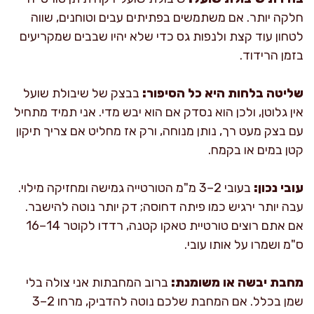
חלקה יותר. אם משתמשים בפתיתים עבים וטוחנים, שווה
לטחון עוד קצת ולנפות גס כדי שלא יהיו שבבים שמקריעים
בזמן הרידוד.
שליטה בלחות היא כל הסיפור:
בבצק של שיבולת שועל
אין גלוטן, ולכן הוא נסדק אם הוא יבש מדי. אני תמיד מתחיל
עם בצק מעט רך, נותן מנוחה, ורק אז מחליט אם צריך תיקון
קטן במים או בקמח.
עובי נכון:
בעובי 2–3 מ"מ הטורטייה גמישה ומחזיקה מילוי.
עבה יותר ירגיש כמו פיתה דחוסה; דק יותר נוטה להישבר.
אם אתם רוצים טורטיית טאקו קטנה, רדדו לקוטר 14–16
ס"מ ושמרו על אותו עובי.
מחבת יבשה או משומנת:
ברוב המחבתות אני צולה בלי
שמן בכלל. אם המחבת שלכם נוטה להדביק, מרחו 2–3