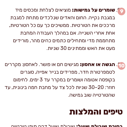
שומרים על גמישות:
מוציאים לצלחת ומכסים מיד
במגבת נקייה. החום והאדים שנלכדים מתחת למגבת
מרככים את הטורטיות. ממשיכים כך עם כל הטורטיות,
אחת אחרי השנייה. אם במהלך העבודה המחבת
מתחממת מדי ומתחילים כתמים כהים מהר, מורידים
מעט את האש וממתינים 30 שניות.
הגשה או אחסון:
מגישים חם או פושר. לאחסון: מקררים
לטמפרטורת חדר, מפרידים בנייר אפייה, סוגרים
בקופסה אטומה ושומרים במקרר עד 3 ימים. לחימום
חוזר: 20–30 שניות לכל צד על מחבת חמה בינונית, עד
שהטורטייה שוב גמישה.
טיפים והמלצות
בחירת שיבולת שועל:
שיבולת שועל דקה תיתן טורטייה