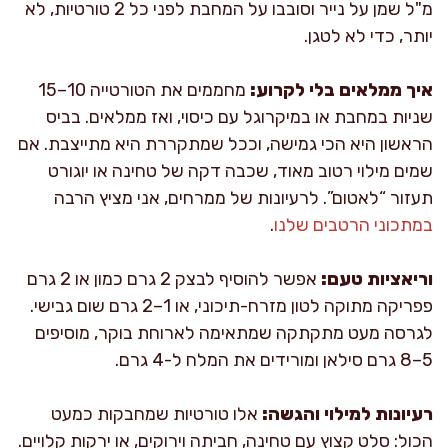
מ"ל שמן על נייר וסובבו על המחבת לפני כל 2 טורטיות, לא
יותר, כדי לא לטגן.
איך ממלאים בלי לקרוע:
מחממים את הטורטייה 10–15
שניות במחבת או במיקרוגל עם כיסוי, ואז ממלאים. בביס
הראשון היא הכי גמישה, וככל שמתקררת היא מתייצבת. אם
שמים מילוי רטוב מאוד, שכבה דקה של טחינה או יוגורט
תעזור “לאטום”. לרעיונות של ממרחים, אני מציץ הרבה
במתכוני הרטבים שלנו
.
וריאציות טעם:
אפשר להוסיף לבצק 2 גרם כמון או 2 גרם
פפריקה מתוקה לטון מזרח-תיכוני, או 1–2 גרם שום גבישי.
לגרסה מעט מתקתקה שמתאימה לארוחת בוקר, מוסיפים
5–8 גרם סילאן ומורידים את המלח ל-4 גרם.
רעיונות למילוי והגשה:
אלו טורטיות שמחבקות כמעט
הכול: סלט קצוץ עם טחינה, חביתה וירוקים, או ירקות קלויים.