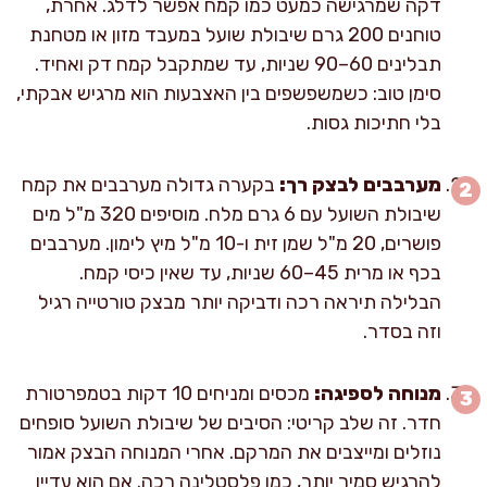
דקה שמרגישה כמעט כמו קמח אפשר לדלג. אחרת,
טוחנים 200 גרם שיבולת שועל במעבד מזון או מטחנת
תבלינים 60–90 שניות, עד שמתקבל קמח דק ואחיד.
סימן טוב: כשמשפשפים בין האצבעות הוא מרגיש אבקתי,
בלי חתיכות גסות.
מערבבים לבצק רך:
בקערה גדולה מערבבים את קמח
שיבולת השועל עם 6 גרם מלח. מוסיפים 320 מ"ל מים
פושרים, 20 מ"ל שמן זית ו-10 מ"ל מיץ לימון. מערבבים
בכף או מרית 45–60 שניות, עד שאין כיסי קמח.
הבלילה תיראה רכה ודביקה יותר מבצק טורטייה רגיל
וזה בסדר.
מנוחה לספיגה:
מכסים ומניחים 10 דקות בטמפרטורת
חדר. זה שלב קריטי: הסיבים של שיבולת השועל סופחים
נוזלים ומייצבים את המרקם. אחרי המנוחה הבצק אמור
להרגיש סמיך יותר, כמו פלסטלינה רכה. אם הוא עדיין