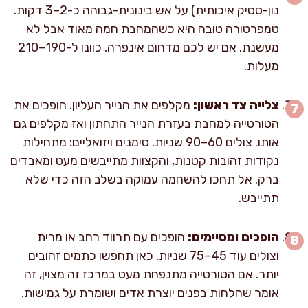
נון-סטיק איכותית) על אש בינונית-גבוהה כ-2–3 דקות.
טמפרטורה טובה היא כשהמחבת חמה מאוד אבל לא
מעשנת. אם יש לכם מדחום אינפרה, כוונו ל-190–210
מעלות.
צלייה צד ראשון:
מקלפים את הנייר העליון. הופכים את
הטורטייה למחבת בעזרת הנייר התחתון ואז מקלפים גם
אותו. צולים 60–90 שניות. סימנים ויזואליים: מתחילות
נקודות זהובות קטנות, והקצוות מתייבשים מעט ומאבדים
ברק. אל תחכו להשחמה עמוקה בשלב הזה כדי שלא
תתייבש.
הופכים ומסיימים:
הופכים עם תרווד רחב או מרית
וצולים עוד 45–75 שניות. כאן תחפשו כתמים זהובים
יותר. אם הטורטייה מתנפחת מעט במרכז זה מצוין, זה
אומר שהלחות בפנים יוצרת אדים ושומרת על גמישות.