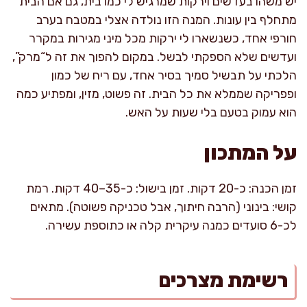
יש משהו בעדשים וירקות שמרגיש לי כמו בית, גם אם הבית
מתחלף בין עונות. המנה הזו נולדה אצלי במטבח בערב
חורפי אחד, כשנשארו לי ירקות מכל מיני מגירות במקרר
ועדשים שלא הספקתי לבשל. במקום להפוך את זה ל“מרק”,
הלכתי על תבשיל סמיך בסיר אחד, עם ריח של כמון
ופפריקה שממלא את כל הבית. זה פשוט, מזין, ומפתיע כמה
הוא עמוק בטעם בלי שעות על האש.
על המתכון
זמן הכנה: כ-20 דקות. זמן בישול: כ-35–40 דקות. רמת
קושי: בינוני (הרבה חיתוך, אבל טכניקה פשוטה). מתאים
לכ-6 סועדים כמנה עיקרית קלה או כתוספת עשירה.
רשימת מצרכים