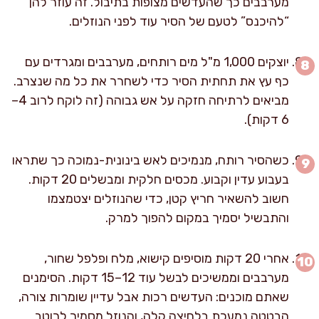
מערבבים כך שהעדשים מצופות בתיבול. זה עוזר להן
“להיכנס” לטעם של הסיר עוד לפני הנוזלים.
יוצקים 1,000 מ"ל מים רותחים, מערבבים ומגרדים עם
כף עץ את תחתית הסיר כדי לשחרר את כל מה שנצרב.
מביאים לרתיחה חזקה על אש גבוהה (זה לוקח לרוב 4–
6 דקות).
כשהסיר רותח, מנמיכים לאש בינונית-נמוכה כך שתראו
בעבוע עדין וקבוע. מכסים חלקית ומבשלים 20 דקות.
חשוב להשאיר חריץ קטן, כדי שהנוזלים יצטמצמו
והתבשיל יסמיך במקום להפוך למרק.
אחרי 20 דקות מוסיפים קישוא, מלח ופלפל שחור,
מערבבים וממשיכים לבשל עוד 12–15 דקות. הסימנים
שאתם מוכנים: העדשים רכות אבל עדיין שומרות צורה,
הבטטה נמעכת בלחיצה קלה, והנוזל מסמיך לרוטב