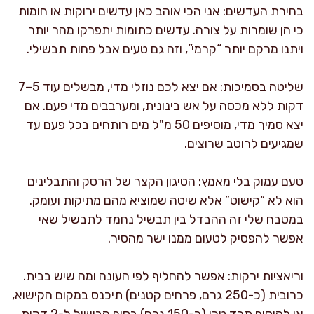
בחירת העדשים: אני הכי אוהב כאן עדשים ירוקות או חומות
כי הן שומרות על צורה. עדשים כתומות יתפרקו מהר יותר
ויתנו מרקם יותר “קרמי”, וזה גם טעים אבל פחות תבשילי.
שליטה בסמיכות: אם יצא לכם נוזלי מדי, מבשלים עוד 5–7
דקות ללא מכסה על אש בינונית, ומערבבים מדי פעם. אם
יצא סמיך מדי, מוסיפים 50 מ"ל מים רותחים בכל פעם עד
שמגיעים לרוטב שרוצים.
טעם עמוק בלי מאמץ: הטיגון הקצר של הרסק והתבלינים
הוא לא “קישוט” אלא שיטה שמוציא מהם מתיקות ועומק.
במטבח שלי זה ההבדל בין תבשיל נחמד לתבשיל שאי
אפשר להפסיק לטעום ממנו ישר מהסיר.
וריאציות ירקות: אפשר להחליף לפי העונה ומה שיש בבית.
כרובית (כ-250 גרם, פרחים קטנים) תיכנס במקום הקישוא,
או להוסיף תרד טרי (כ-150 גרם) בסוף הבישול ל-2 דקות