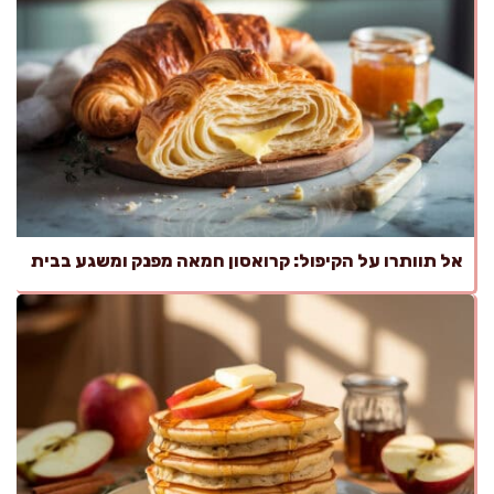
אל תוותרו על הקיפול: קרואסון חמאה מפנק ומשגע בבית