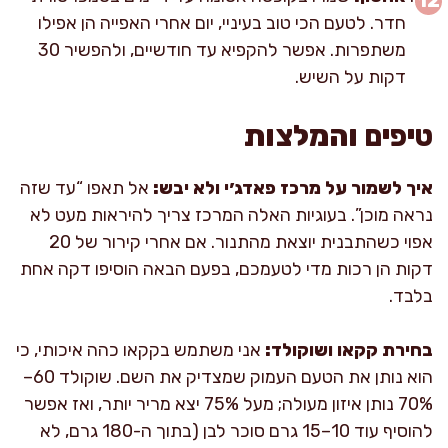
חדר. לטעם הכי טוב בעיניי, יום אחרי האפייה הן אפילו
משתפרות. אפשר להקפיא עד חודשיים, ולהפשיר 30
דקות על השיש.
טיפים והמלצות
איך לשמור על מרכז פאדג׳י ולא יבש:
אל תאפו “עד שזה
נראה מוכן”. בעוגיות האלה המרכז צריך להיראות מעט לא
אפוי כשהתבנית יוצאת מהתנור. אם אחרי קירור של 20
דקות הן רכות מדי לטעמכם, בפעם הבאה הוסיפו דקה אחת
בלבד.
בחירת קקאו ושוקולד:
אני משתמש בקקאו כהה איכותי, כי
הוא נותן את הטעם העמוק שמצדיק את השם. שוקולד 60–
70% נותן איזון מעולה; מעל 75% יצא מריר יותר, ואז אפשר
להוסיף עוד 10–15 גרם סוכר לבן (בתוך ה-180 גרם, לא