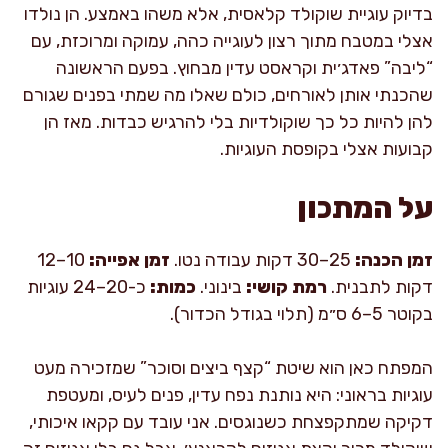
בדיוק עוגיית שוקולד קלאסית, אלא משהו באמצע. הן נולדו
אצלי במטבח מתוך רצון לעוגייה כהה, עמוקה ומרוכזת, עם
“ליבה” פאדג׳ית וקראסט עדין מבחוץ. בפעם הראשונה
שהכנתי אותן לאורחים, כולם שאלו מה שמתי בפנים שגורם
להן להיות כל כך שוקולדיות בלי להרגיש כבדות. מאז הן
קבועות אצלי בקופסת העוגיות.
על המתכון
זמן הכנה:
25–30 דקות עבודה נטו.
זמן אפייה:
10–12
דקות לתבנית.
רמת קושי:
בינוני.
כמות:
כ-20–24 עוגיות
בקוטר 5–6 ס״מ (תלוי בגודל הכדור).
המפתח כאן הוא שיטת “קצף ביצים וסוכר” שמזכירה מעט
עוגיות בראוני: היא נותנת נפח עדין, פנים לעיס, ומעטפת
דקיקה שמתקפצחת כשנוגסים. אני עובד עם קקאו איכותי,