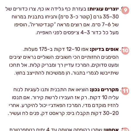
יוצרים עוגיות:
בעזרת כף גלידה או כף, צרו כדורים של
30–35 גרם (קוטר כ-3 ס״מ) והניחו בתבנית במרווח
של 6–7 ס״מ. אם רוצים מראה “קונדיטוריה”, הוסיפו
מעל כל כדור 3–4 צ׳יפסים לפני האפייה.
אופים בדיוק:
אפו 10–12 דקות ב-175 מעלות.
הסימנים החזותיים הכי חשובים: השוליים נראים יציבים
ומעט סדוקים, המרכז עדיין רך ומבריק קלות. אל תחכו
שיתייבשו לגמרי בתנור, הן ממשיכות להתייצב בחוץ.
מקררים נכון:
הוציאו את התבנית ותנו לעוגיות לנוח
עליה 10 דקות. רק אז העבירו לרשת קירור. אם תנסו
להזיז מוקדם מדי, המרכז הפאדג׳י יכול להיקרע. אחרי
20–30 דקות תקבלו ביס: קראסט דק, פנים לח ועשיר.
אחסון:
שמרו בקופסה אטומה עד 4 ימים בטמפרטורת