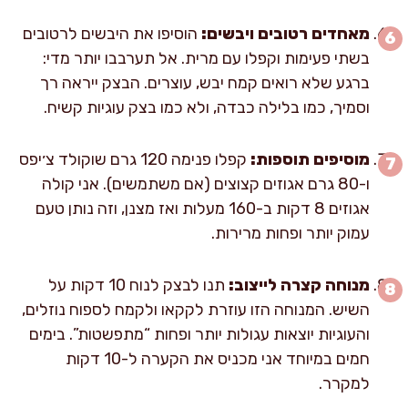
מאחדים רטובים ויבשים:
הוסיפו את היבשים לרטובים
בשתי פעימות וקפלו עם מרית. אל תערבבו יותר מדי:
ברגע שלא רואים קמח יבש, עוצרים. הבצק ייראה רך
וסמיך, כמו בלילה כבדה, ולא כמו בצק עוגיות קשיח.
מוסיפים תוספות:
קפלו פנימה 120 גרם שוקולד צ׳יפס
ו-80 גרם אגוזים קצוצים (אם משתמשים). אני קולה
אגוזים 8 דקות ב-160 מעלות ואז מצנן, וזה נותן טעם
עמוק יותר ופחות מרירות.
מנוחה קצרה לייצוב:
תנו לבצק לנוח 10 דקות על
השיש. המנוחה הזו עוזרת לקקאו ולקמח לספוח נוזלים,
והעוגיות יוצאות עגולות יותר ופחות “מתפשטות”. בימים
חמים במיוחד אני מכניס את הקערה ל-10 דקות
למקרר.