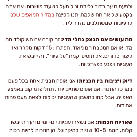
ולפעמים עם כדור גלידת וניל מעל כשעוד פושרות. אם אתם
בקטע של ארוחה שלמה, תנו קפיצה
במדור המאפים שלנו
לרעיונות שמשתלבים נהדר ליד.
מה עושים אם הבצק נוזלי מדי:
זה קורה אם השוקולד חם
מדי או אם המטבח חם מאוד. הפתרון: 15 דקות מקרר ואז
ליצור כדורים. אל תוסיפו קמח “על עיוור”, זה יייבש את
העוגיות ויפגע בפאדג׳יות.
דיוק ויציבות בין תבניות:
אני אופה תבנית אחת בכל פעם
במרכז התנור. אם אופים שתיים יחד, תחליפו מיקום באמצע
האפייה, אבל קחו בחשבון שהעוגיות יכולות לצאת מעט פחות
אחידות.
שאריות חכמות:
אם נשארו עוגיות יום-יומיים והן התייבשו
קלות, חממו 8–10 שניות במיקרוגל. הן חוזרות להיות רכות