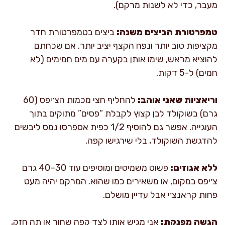
מעבר, כדי לא לשנות מרקם).
טמפרטורת הביצים משנה:
ביצים בטמפרטורת חדר
מקציפות טוב יותר ונפח הקצף יציב יותר. אם שכחתם
להוציא מראש, שימו אותן בקערה עם מים חמימים (לא
חמים) ל-5 דקות.
וריאציות שאני אוהב:
להחליף חצי מכמות הצ׳יפס (60
גרם) בשוקולד לבן קצוץ לקבלת “פסים” מתוקים בתוך
העוגייה. אפשר גם להוסיף 1/2 כפית אספרסו נמס ליבשים
להדגשת השוקולד, בלי שירגישו קפה.
ללא אגוזים:
פשוט משמיטים ומוסיפים עוד 30–40 גרם
צ׳יפס במקום, או משאירים כמו שהוא. המרקם יהיה מעט
פחות קראנצ׳י אבל עדיין מושלם.
הגשה מפנקת:
אני מגיש אותן לצד קפה שחור או תה חזק,