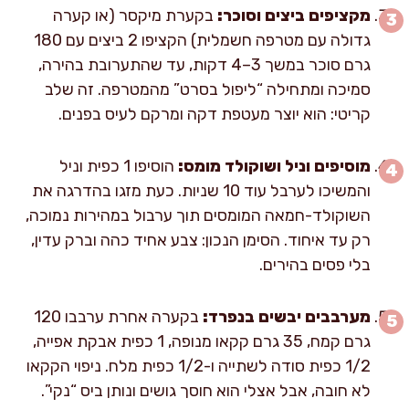
מקציפים ביצים וסוכר:
בקערת מיקסר (או קערה
גדולה עם מטרפה חשמלית) הקציפו 2 ביצים עם 180
גרם סוכר במשך 3–4 דקות, עד שהתערובת בהירה,
סמיכה ומתחילה “ליפול בסרט” מהמטרפה. זה שלב
קריטי: הוא יוצר מעטפת דקה ומרקם לעיס בפנים.
מוסיפים וניל ושוקולד מומס:
הוסיפו 1 כפית וניל
והמשיכו לערבל עוד 10 שניות. כעת מזגו בהדרגה את
השוקולד-חמאה המומסים תוך ערבול במהירות נמוכה,
רק עד איחוד. הסימן הנכון: צבע אחיד כהה וברק עדין,
בלי פסים בהירים.
מערבבים יבשים בנפרד:
בקערה אחרת ערבבו 120
גרם קמח, 35 גרם קקאו מנופה, 1 כפית אבקת אפייה,
1/2 כפית סודה לשתייה ו-1/2 כפית מלח. ניפוי הקקאו
לא חובה, אבל אצלי הוא חוסך גושים ונותן ביס “נקי”.