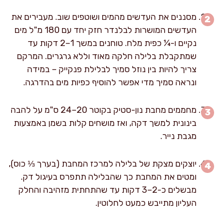
מסננים את העדשים מהמים ושוטפים שוב. מעבירים את
העדשים המושרות לבלנדר חזק יחד עם 180 מ"ל מים
נקיים ו-¼ כפית מלח. טוחנים במשך 1–2 דקות עד
שמתקבלת בלילה חלקה מאוד וללא גרגרים. המרקם
צריך להיות בין נוזל סמיך לבלילת פנקייק – במידה
ונראה סמיך מדי אפשר להוסיף כפיות מים בהדרגה.
מחממים מחבת נון-סטיק בקוטר 20–24 ס"מ על להבה
בינונית למשך דקה, ואז מושחים קלות בשמן באמצעות
מגבת נייר.
יוצקים מצקת של בלילה למרכז המחבת (בערך ⅓ כוס),
ומטים את המחבת כך שהבלילה תתפרס בעיגול דק.
מבשלים כ-2–3 דקות עד שהתחתית מזהיבה והחלק
העליון מתייבש כמעט לחלוטין.