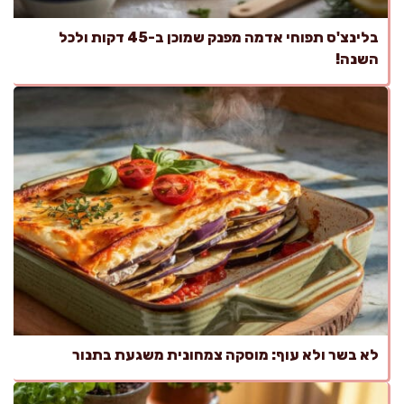
בלינצ'ס תפוחי אדמה מפנק שמוכן ב-45 דקות ולכל
השנה!
לא בשר ולא עוף: מוסקה צמחונית משגעת בתנור