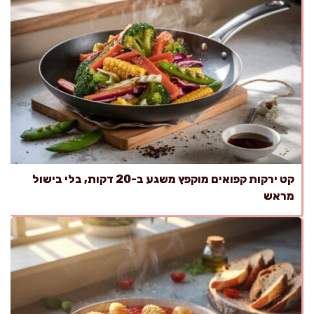
קט ירקות קפואים מוקפץ משגע ב-20 דקות, בלי בישול
מראש