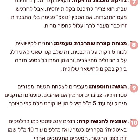
בדיקת מוכנות מדויקת:
נועצים קצה סכין בחתיכה
עבה: הוא צריך להיכנס בקלות יחסית, אבל להרגיש
מעט התנגדות. אם הסכין “נופל” פנימה בלי התנגדות,
זה כבר מעבר לרך ועלול להפוך מרוח.
מנוחה קצרה שמרכזת טעמים:
נותנים לקישואים
לנוח 5 דקות על התבנית. זה שלב קטן שאני לא מדלג
עליו: הנוזלים מתייצבים, והשמן המתובל נספג חזרה
בירק במקום להישאר שלולית.
הגשה ותוספות:
מעבירים לצלחת הגשה. מפזרים
פטרוזיליה, צנוברים ופרמזן אם אוהבים. טועמים ומתקנים
תיבול עם עוד 5 מ"ל מיץ לימון או קורט מלח לפי הצורך.
אופציה להגשה קרה:
רוצים אנטיפסטי כמו בדלפקים
באיטליה? מקררים לגמרי, ואז מזלפים עוד 10 מ"ל שמן
זית לפני ההגשה. הטעמים מתעמקים אחרי