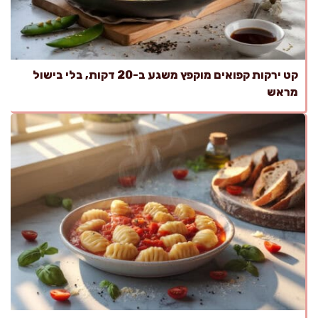
קט ירקות קפואים מוקפץ משגע ב-20 דקות, בלי בישול
מראש