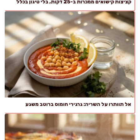
קציצות קישואים ממכרות ב-25 דקות, בלי טיגון בכלל
אל תוותרו על השריה: גרגירי חומוס ברוטב משגע