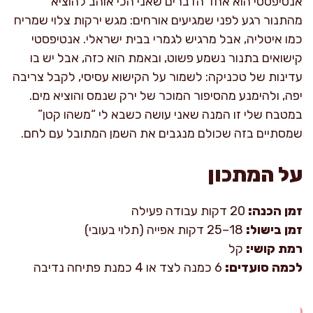
אנטיפסטי הוא אחד הדברים שאני הכי אוהב להוציא
מהתנור רגע לפני שמגיעים אורחים: מגש ירקות צלוי שמריח
כמו איטליה, אבל מרגיש לגמרי בבית ישראלי. אנטיפסטי
קישואים בתנור נשמע פשוט, ובאמת הוא כזה, אבל יש בו
עדינות של טכניקה: לשמור על הקישוא עסיסי, לקבל צריבה
יפה, ולהימנע מהסיפור המוכר של ירק שנמס והוציא מים.
במטבח שלי זו המנה שאני עושה כשבא לי “משהו קטן”
שמסתיים בזה שכולם מנגבים את השמן המתובל עם לחם.
על המתכון
זמן הכנה:
20 דקות עבודה פעילה
זמן בישול:
18–25 דקות אפייה (תלוי בעובי)
רמת קושי:
קל
לכמה סועדים:
6 כמנה לצד או 4 כמנת פתיחה נדיבה