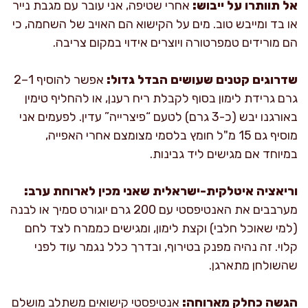
אל תוותרו על ייבוש:
אחרי שטיפה, אני עובר עם מגבת נייר
או בד ומייבש טוב. מים על הקישוא הם האויב של השחמה, כי
הם מורידים טמפרטורה ויוצרים אידוי במקום צריבה.
שדרוגים קטנים שעושים הבדל גדול:
אפשר להוסיף 1–2
גרם גרידת לימון בסוף לקבלת ריח רענן, או להחליף טימין
באורגנו יבש (כ-3 גרם) לטעם “פיצרייה” עדין. לפעמים אני
מוסיף גם 15 מ"ל חומץ בלסמי מצומצם אחרי האפייה,
במיוחד אם מגישים ליד גבינות.
וריאציה איטלקית-ישראלית שאני מכין לארוחת ערב:
מערבבים את האנטיפסטי עם 200 גרם יוגורט סמיך או לבנה
(למי שאוכל חלבי) וקצת לימון, ומגישים כממרח לצד לחם
קלוי. זה נהיה מפנק בטירוף, ובדרך כלל נגמר עוד לפני
שהשולחן מתארגן.
הגשה כחלק מארוחה:
אנטיפסטי קישואים משתלב מושלם