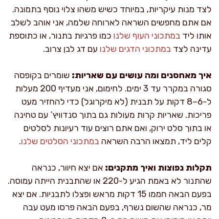
לצד מנות עיקריות, במיוחד כשיש משהו צלוי נוסף בתמונה.
אם אתם מחפשים השראה לארוחה שלמה, אני אוהב לשלב
אותו ליד
במתכוני העוף שלנו
כמו פרגיות בתנור, או כתוספת
עדינה לצד
במתכוני הדגים שלנו
עם דג לבן צרוב.
איך מאחסנים ומה עושים עם שאריות:
שומרים בקופסה
סגורה במקרר עד 3 ימים. לחימום, אני מעדיף 200 מעלות
ל-6–8 דקות על תבנית (לא מיקרוגל) כדי להחזיר מעט
פריכות. שאריות קרות מעולות גם בתוך סנדוויץ’ עם טחינה
או בתוך סלט ירוק, ואם אתם רוצים עוד רעיונות לסלטים
קלים ליד, תמצאו הרבה השראה
במתכוני הסלטים שלנו
.
תקלות נפוצות ואיך מתקנים:
אם יצא חיוור, כנראה
שהתנור לא באמת הגיע ל-220 או שהתבנית הייתה עמוסה.
בפעם הבאה חממו 15 דקות מראש ופצלו לתבניות. אם יצא
מר, כנראה שהשום נשרף, בפעם הבאה פרסו מעט עבה