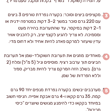
על המידה (שוקולד “נשרף” בקלות ומקבל טעם מריר).
מקציפים ביצים וסוכר: בקערה נפרדת טורפים 3 ביצים
עם 220 גרם סוכר במשך 2–3 דקות במטרפה ידנית או
1–2 דקות במיקסר, עד שהתערובת בהירה מעט
ומסמיכה. לא צריך להגיע לקצף יציב, רק להכניס אוויר
עדין שיעזור למרקם פאדג להיות אחיד ולא דחוס מדי.
מאחדים: מוזגים את תערובת השוקולד-שמן אל תערובת
הביצים תוך ערבוב רציף. מוסיפים וניל (5 מ"ל) ומלח (2
גרם). בשלב הזה המרקם צריך להיות מבריק, סמיך
וללא הפרדות של שמן.
מערבבים יבשים: בקערה נפרדת מנפים יחד 90 גרם
קמח, 35 גרם קקאו ו-4 גרם אבקת אפייה. הניפוי חשוב
במיוחד בקקאו כדי להימנע מגושים שיוצרים “כיסי
מרירות”.