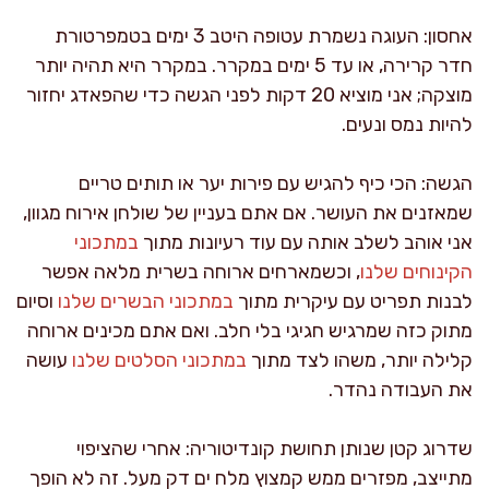
אחסון: העוגה נשמרת עטופה היטב 3 ימים בטמפרטורת
חדר קרירה, או עד 5 ימים במקרר. במקרר היא תהיה יותר
מוצקה; אני מוציא 20 דקות לפני הגשה כדי שהפאדג יחזור
להיות נמס ונעים.
הגשה: הכי כיף להגיש עם פירות יער או תותים טריים
שמאזנים את העושר. אם אתם בעניין של שולחן אירוח מגוון,
אני אוהב לשלב אותה עם עוד רעיונות מתוך
במתכוני
הקינוחים שלנו
, וכשמארחים ארוחה בשרית מלאה אפשר
לבנות תפריט עם עיקרית מתוך
במתכוני הבשרים שלנו
וסיום
מתוק כזה שמרגיש חגיגי בלי חלב. ואם אתם מכינים ארוחה
קלילה יותר, משהו לצד מתוך
במתכוני הסלטים שלנו
עושה
את העבודה נהדר.
שדרוג קטן שנותן תחושת קונדיטוריה: אחרי שהציפוי
מתייצב, מפזרים ממש קמצוץ מלח ים דק מעל. זה לא הופך