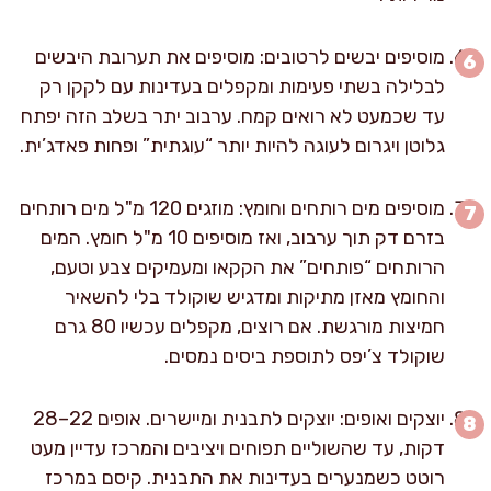
מוסיפים יבשים לרטובים: מוסיפים את תערובת היבשים
לבלילה בשתי פעימות ומקפלים בעדינות עם לקקן רק
עד שכמעט לא רואים קמח. ערבוב יתר בשלב הזה יפתח
גלוטן ויגרום לעוגה להיות יותר “עוגתית” ופחות פאדג’ית.
מוסיפים מים רותחים וחומץ: מוזגים 120 מ"ל מים רותחים
בזרם דק תוך ערבוב, ואז מוסיפים 10 מ"ל חומץ. המים
הרותחים “פותחים” את הקקאו ומעמיקים צבע וטעם,
והחומץ מאזן מתיקות ומדגיש שוקולד בלי להשאיר
חמיצות מורגשת. אם רוצים, מקפלים עכשיו 80 גרם
שוקולד צ’יפס לתוספת ביסים נמסים.
יוצקים ואופים: יוצקים לתבנית ומיישרים. אופים 22–28
דקות, עד שהשוליים תפוחים ויציבים והמרכז עדיין מעט
רוטט כשמנערים בעדינות את התבנית. קיסם במרכז