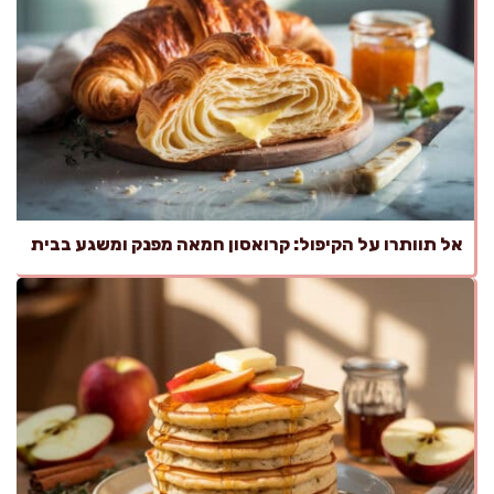
אל תוותרו על הקיפול: קרואסון חמאה מפנק ומשגע בבית