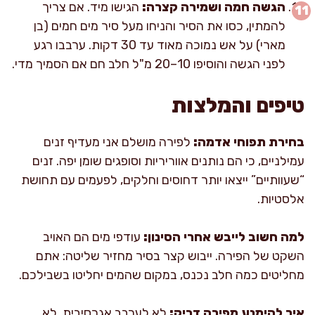
הגשה חמה ושמירה קצרה:
הגישו מיד. אם צריך
להמתין, כסו את הסיר והניחו מעל סיר מים חמים (בן
מארי) על אש נמוכה מאוד עד 30 דקות. ערבבו רגע
לפני הגשה והוסיפו 10–20 מ"ל חלב חם אם הסמיך מדי.
טיפים והמלצות
בחירת תפוחי אדמה:
לפירה מושלם אני מעדיף זנים
עמילניים, כי הם נותנים אווריריות וסופגים שומן יפה. זנים
“שעוותיים” ייצאו יותר דחוסים וחלקים, לפעמים עם תחושת
אלסטיות.
למה חשוב לייבש אחרי הסינון:
עודפי מים הם האויב
השקט של הפירה. ייבוש קצר בסיר מחזיר שליטה: אתם
מחליטים כמה חלב נכנס, במקום שהמים יחליטו בשבילכם.
איך להימנע מפירה דביק:
לא לערבב אגרסיבית, לא