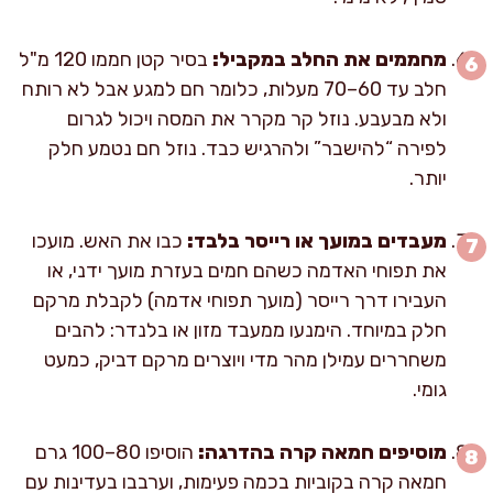
מחממים את החלב במקביל:
בסיר קטן חממו 120 מ"ל
חלב עד 60–70 מעלות, כלומר חם למגע אבל לא רותח
ולא מבעבע. נוזל קר מקרר את המסה ויכול לגרום
לפירה “להישבר” ולהרגיש כבד. נוזל חם נטמע חלק
יותר.
מעבדים במועך או רייסר בלבד:
כבו את האש. מועכו
את תפוחי האדמה כשהם חמים בעזרת מועך ידני, או
העבירו דרך רייסר (מועך תפוחי אדמה) לקבלת מרקם
חלק במיוחד. הימנעו ממעבד מזון או בלנדר: להבים
משחררים עמילן מהר מדי ויוצרים מרקם דביק, כמעט
גומי.
מוסיפים חמאה קרה בהדרגה:
הוסיפו 80–100 גרם
חמאה קרה בקוביות בכמה פעימות, וערבבו בעדינות עם