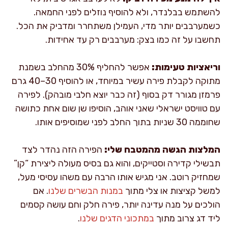
להשתמש בבלנדר, ולא להוסיף נוזלים לפני החמאה.
כשמערבבים יותר מדי, העמילן משתחרר ומדביק את הכל.
תחשבו על זה כמו בצק: מערבבים רק עד אחידות.
וריאציות טעימות:
אפשר להחליף 30% מהחלב בשמנת
מתוקה לקבלת פירה עשיר במיוחד, או להוסיף 30–40 גרם
פרמזן מגורר דק בסוף (זה כבר יוצא חלבי מובהק). לפירה
עם טוויסט ישראלי שאני אוהב, הוסיפו שן שום אחת כתושה
שחוממה 30 שניות בתוך החלב לפני שמוסיפים אותו.
המלצות הגשה מהמטבח שלי:
הפירה הזה נהדר לצד
תבשילי קדירה וסטייקים, והוא גם בסיס מעולה ליצירת “קן”
שמחזיק רוטב. אני מגיש אותו הרבה עם משהו עסיסי מעל,
למשל קציצות או צלי מתוך
במנות הבשרים שלנו
. אם
הולכים על מנה עדינה יותר, פירה חלק וחם עושה קסמים
ליד דג צרוב מתוך
במתכוני הדגים שלנו
.