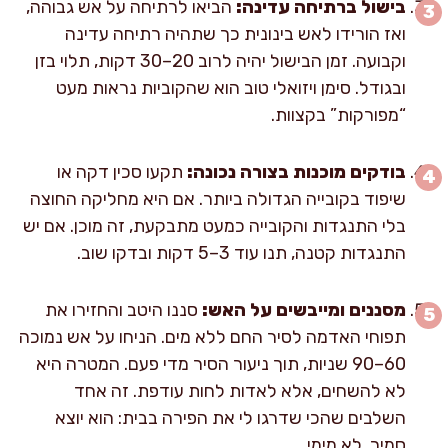
בישול ברתיחה עדינה:
הביאו לרתיחה על אש גבוהה,
ואז הורידו לאש בינונית כך שתהיה רתיחה עדינה
וקבועה. זמן הבישול יהיה לרוב 20–30 דקות, תלוי בזן
ובגודל. סימן ויזואלי טוב הוא שהקוביות נראות מעט
“מפורקות” בקצוות.
בודקים מוכנות בצורה נכונה:
תקעו סכין דקה או
שיפוד בקובייה הגדולה ביותר. אם היא מחליקה החוצה
בלי התנגדות והקובייה כמעט מתבקעת, זה מוכן. אם יש
התנגדות קטנה, תנו עוד 3–5 דקות ובדקו שוב.
מסננים ומייבשים על האש:
סננו היטב והחזירו את
תפוחי האדמה לסיר החם ללא מים. הניחו על אש נמוכה
60–90 שניות, תוך ניעור הסיר מדי פעם. המטרה היא
לא להשחים, אלא לאדות לחות עודפת. זה אחד
השלבים שהכי שדרגו לי את הפירה בבית: הוא יוצא
סמיך, לא מימי.