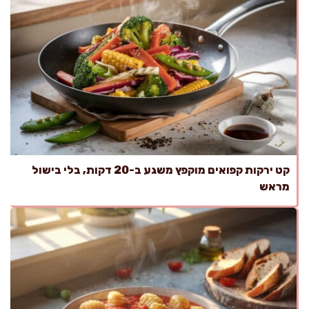
קט ירקות קפואים מוקפץ משגע ב-20 דקות, בלי בישול
מראש