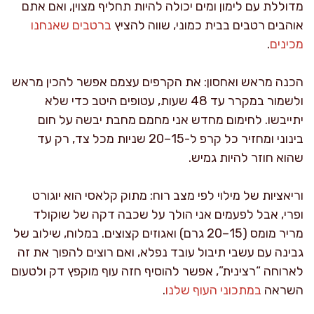
מדוללת עם לימון ומים יכולה להיות תחליף מצוין, ואם אתם
אוהבים רטבים בבית כמוני, שווה להציץ
ברטבים שאנחנו
מכינים
.
הכנה מראש ואחסון: את הקרפים עצמם אפשר להכין מראש
ולשמור במקרר עד 48 שעות, עטופים היטב כדי שלא
יתייבשו. לחימום מחדש אני מחמם מחבת יבשה על חום
בינוני ומחזיר כל קרפ ל-15–20 שניות מכל צד, רק עד
שהוא חוזר להיות גמיש.
וריאציות של מילוי לפי מצב רוח: מתוק קלאסי הוא יוגורט
ופרי, אבל לפעמים אני הולך על שכבה דקה של שוקולד
מריר מומס (15–20 גרם) ואגוזים קצוצים. במלוח, שילוב של
גבינה עם עשבי תיבול עובד נפלא, ואם רוצים להפוך את זה
לארוחה “רצינית”, אפשר להוסיף חזה עוף מוקפץ דק ולטעום
השראה
במתכוני העוף שלנו
.