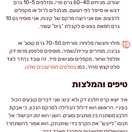
יוגורט, מניחים 40–60 גרם פרי, ומזלפים 5–10 גרם
דבש או מייפל לפי הטעם. מגלגלים לרול או מקפלים
לרבעים. אם אני רוצה מרקם של קינוח, אני מוסיף גם 10
גרם חמאת בוטנים לקבלת “ביס” עשיר.
מילוי והגשה מלוחה: מורחים 50–70 גרם קוטג' או
גבינה, מפזרים עירית/שמיר, מוסיפים מלפפון פרוס דק
ופלפל שחור. מקפלים ומגישים מיד. זה עובד נהדר לצד
סלט קצוץ מהיר, כמו
בסלטים המרעננים שלנו
.
טיפים והמלצות
איך יוצא קרפ חלבון דק ולא יבש: שני דברים קובעים הכול
בעיניי. הראשון הוא דילול הבלילה למרקם הנכון, כי אבקת
חלבון משתנה בין מותגים וסוגים. השני הוא זמן הבישול: אל
תנסו “לייבש” את הקרפ כדי שיתנתק, הוא אמור להשתחרר
כשהשוליים מתייצבים והמרכז מאבד ברק.