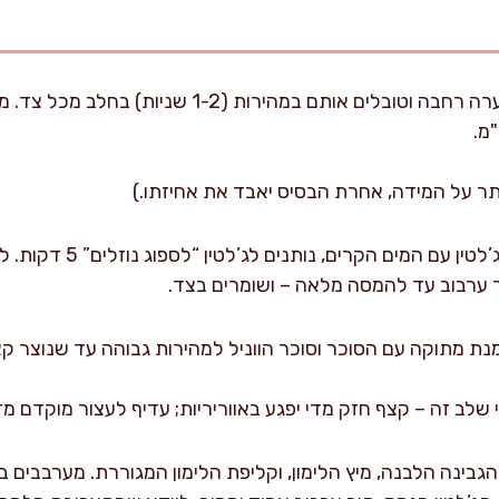
מניחים את הביסקוויטים בקערה רחבה וטובלים אותם במה
תר על המידה, אחרת הבסיס יאבד את אחיזתו.)
בקערה קטנה מניחים את הג’לט
וקה עם הסוכר וסוכר הווניל למהירות גבוהה עד שנוצר קצף רך אך יצ
 שלב זה – קצף חזק מדי יפגע באווריריות; עדיף לעצור מוקדם מ
גבינה הלבנה, מיץ הלימון, וקליפת הלימון המגוררת. מערבבים ב