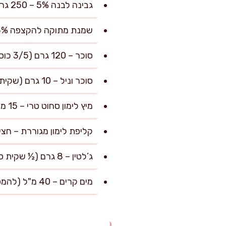
גבינה לבנה 5% – 250 גרם (להקלת המרקם)
שמנת מתוקה להקצפה 38% – 250 מ"ל (לקצף אוורירי ועשיר)
סוכר – 120 גרם (3/5 כוס, איזון מתיקות מדויק)
סוכר וניל – 10 גרם (שקית אחת, לארומה מושלמת)
מיץ לימון סחוט טרי – 15 מ"ל (כף אחת, לאיזון וטריות)
קליפת לימון מגוררת – חצ
ג’לטין – 8 גרם (½ שקית סטנדרטית – להמסה במים קרים להבטחת יציבות)
מים קרים – 40 מ"ל (להמסה ראשונית של הג’לטין)