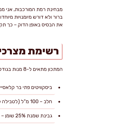
מבחינת רמת המורכבות, אני ממל
ברור ולא דורש מיומנויות מיוח
את הבסיס באופן הדוק – כך תקבל
רשימת מצרכי
המתכון מתאים ל-8 מנות בגודל סטנדרטי (כ-120 גרם למנה).
ביסקוויטים פתי בר קלאסיים – 250 גרם (מומלץ לבחור בסוג דק ו
חלב – 100 מ"ל (לטבילה קצרה של הביסקוויטים)
גבינת שמנת 25% שומן – 500 גרם (חשוב להשתמש בגבינה עשירה להבטחת קרמיות)