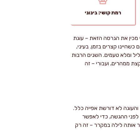
רמת קושי: בינוני
 מכין את הגרסה הזאת – עוגת
ם כשהיינו קצרים בזמן. בעיני,
ליל ומלא טעמים. השנים הרבות
ת ממהרים, ועבורי – זה
קר – כל תהליך ההכנה לוקח במצטבר כ-10 דקות בלבד, והעוגה לא דורשת אפייה כלל.
ה לפחות 3-4 שעות של קירור במקרר לפני ההגשה, כדי לאפשר
 אותה לילה במקרר – זה רק