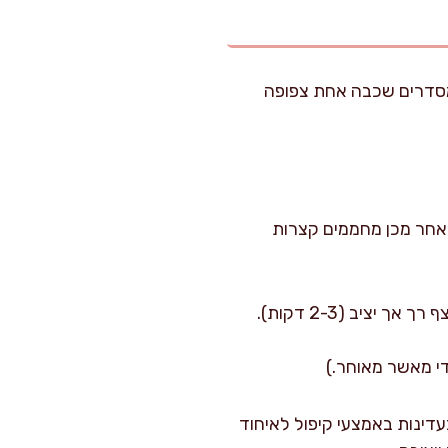
ירות (1-2 שניות) בחלב מכל צד. מסדרים שכבה אחת צפופה
ין עם המים הקרים, נותנים לג’לטין “לספוג נוזלים” 5 דקות. לאחר מכן מחממים קצרות
יב (2-3 דקות).
די מאשר מאוחר.)
עדינות באמצעי קיפול לאיחוד