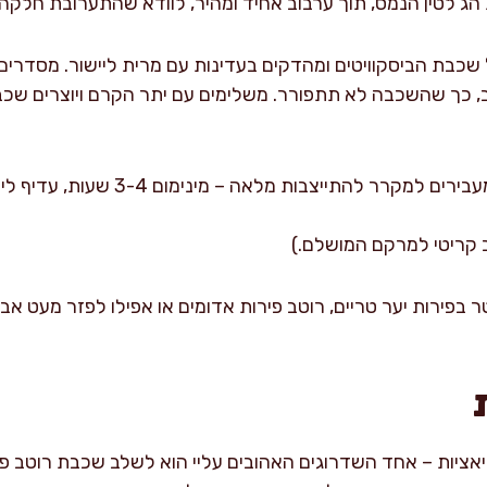
הג’לטין הנמס, תוך ערבוב אחיד ומהיר, לוודא שהתערובת חלקה ו
שכבת הביסקוויטים ומהדקים בעדינות עם מרית ליישור. מסדרים
, כך שהשכבה לא תתפורר. משלימים עם יתר הקרם ויוצרים שכ
מקרר להתייצבות מלאה – מינימום 3-4 שעות, עדיף לילה שלם.
 קריטי למרקם המושלם.)
פירות יער טריים, רוטב פירות אדומים או אפילו לפזר מעט אב
יאציות – אחד השדרוגים האהובים עליי הוא לשלב שכבת רוטב פיר