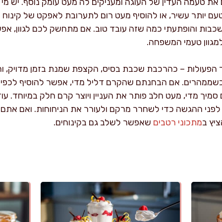
את טעמה העדין של העוגה ומעניקים לה מעט עומק נוסף. יש מי
 יותר עשיר, או להוסיף מעט רום לתערובת לאפקט של קינוח אי
שכבות והופתעתי כמה שזה עובד טוב. אם מתחשק לכם לגוון, אפ
מגוון טעמי המשפחה.
ר הפעולות – כהרכבת שכבת בסיס, הקצפת שמנת בזמן מדויק, וח
שממהרים. אם הבחנתם שהקרם דליל מדי, אפשר להוסיף לכפית
סמיך מדי, מעט חלב פותר את העניין ויוצר קרם חלק במיוחד. עו
פני ההגשה כדי לשחרר מרקם ולעורר את הניחוחות. ואם אתם 
ציץ ב
מתכוני רטבים
שאפשר לשלב גם בקינוחים.