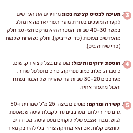
מעיכה לבסיס קציצה נכון:
מחזירים את העדשים
לקערה ומועכים בעזרת מועך תפוחי אדמה או מזלג
במשך 30–40 שניות. המטרה היא מרקם חצי-גס: חלק
מהעדשים מעוכות (כדי שידביקו), וחלק נשארות שלמות
(כדי שיהיה ביס).
הוספת ירוקים ותיבול:
מוסיפים בצל קצוץ דק, שום,
כוסברה, מלח, כמון, פפריקה, כורכום ופלפל שחור.
מערבבים 20–30 שניות עד שהריח של הכמון נפתח
והכול מתפזר אחיד.
קשירה ומרקם:
מוסיפים ביצה, 25 מ"ל שמן זית ו-60
גרם פירורי לחם. מערבבים עד לקבלת עיסה שנאספת
לגוש. מבחן אצבע שלי: לוקחים מעט עיסה, מכדררים
ולוחצים קלות. אם היא מחזיקה צורה בלי להידבק מאוד