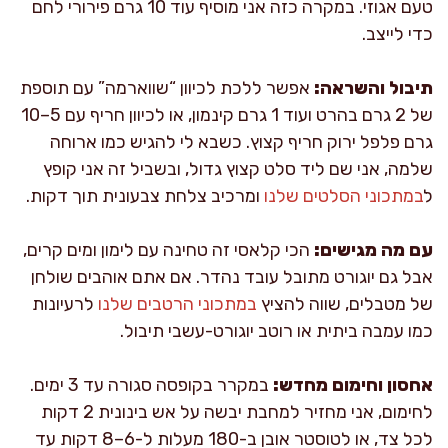
טעם אגוזי. במקרה כזה אני מוסיף עוד 10 גרם פירורי לחם
כדי לייצב.
תיבול והשראה:
אפשר ללכת לכיוון “שווארמה” עם תוספת
של 2 גרם בהרט ועוד 1 גרם קינמון, או לכיוון חריף עם 5–10
גרם פלפל ירוק חריף קצוץ. כשבא לי להגיש כמו ארוחה
שלמה, אני שם ליד סלט קצוץ גדול, ובשביל זה אני קופץ
ל
במתכוני הסלטים שלנו
ומרכיב צלחת צבעונית תוך דקות.
עם מה מגישים:
הכי קלאסי זה טחינה עם לימון ומים קרים,
אבל גם יוגורט מתובל עובד נהדר. אם אתם אוהבים שולחן
של מטבלים, שווה להציץ
במתכוני הרטבים שלנו
לרעיונות
כמו עמבה ביתית או רוטב יוגורט-עשבי תיבול.
אחסון וחימום מחדש:
במקרר בקופסה סגורה עד 3 ימים.
לחימום, אני מחזיר למחבת יבשה על אש בינונית 2 דקות
לכל צד, או לטוסטר אובן ב-180 מעלות ל-6–8 דקות עד