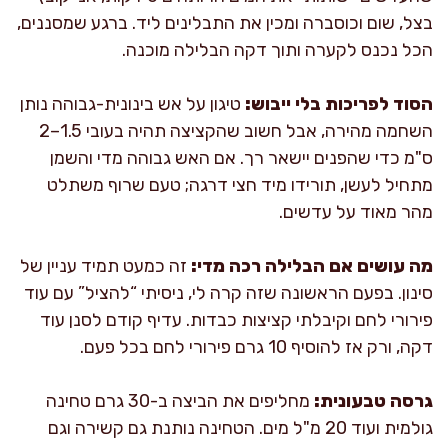
בצל, שום וכוסברה ומכין את התבלינים ליד. ברגע שמסננים,
הכל נכנס לקערה ותוך דקה הבלילה מוכנה.
הסוד לפריכות בלי ייבוש:
טיגון על אש בינונית-גבוהה נותן
השחמה מהירה, אבל חשוב שהקציצה תהיה בעובי 1.5–2
ס"מ כדי שהפנים יישאר רך. אם האש גבוהה מדי והשמן
מתחיל לעשן, תורידו מיד חצי דרגה; טעם שרוף משתלט
מהר מאוד על עדשים.
מה עושים אם הבלילה רכה מדי:
זה כמעט תמיד עניין של
סינון. בפעם הראשונה שזה קרה לי, ניסיתי “להציל” עם עוד
פירורי לחם וקיבלתי קציצות כבדות. עדיף קודם לסנן עוד
דקה, ורק אז להוסיף 10 גרם פירורי לחם בכל פעם.
גרסה טבעונית:
מחליפים את הביצה ב-30 גרם טחינה
גולמית ועוד 20 מ"ל מים. הטחינה נותנת גם קשירה וגם