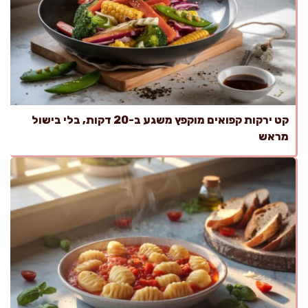
קט ירקות קפואים מוקפץ משגע ב-20 דקות, בלי בישול
מראש