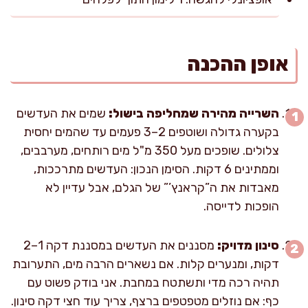
אופן ההכנה
השרייה מהירה שמחליפה בישול:
שמים את העדשים
בקערה גדולה ושוטפים 2–3 פעמים עד שהמים יחסית
צלולים. שופכים מעל 350 מ"ל מים רותחים, מערבבים,
וממתינים 6 דקות. הסימן הנכון: העדשים מתרככות,
מאבדות את ה”קראנץ’” של הגלם, אבל עדיין לא
הופכות לדייסה.
סינון מדויק:
מסננים את העדשים במסננת דקה 1–2
דקות, ומנערים קלות. אם נשארים הרבה מים, התערובת
תהיה רכה מדי ותשתטח במחבת. אני בודק פשוט עם
כף: אם נוזלים מטפטפים ברצף, צריך עוד חצי דקה סינון.