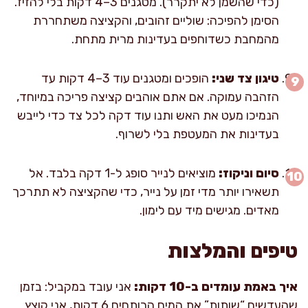
(כדי שהשמן לא יתקרר). מטגנים 3–4 דקות בלי להזיז.
הסימן להפיכה: שוליים זהובים, והקציצה משתחררת
מהמחבת כשדוחפים בעדינות מרית מתחת.
טיגון צד שני:
הופכים ומטגנים עוד 3–4 דקות עד
הזהבה עמוקה. אם אתם אוהבים קציצה פריכה במיוחד,
הנמיכו מעט את האש ותנו עוד דקה לכל צד כדי לייבש
בעדינות את המעטפת בלי לשרוף.
סיום וניקוז:
מוציאים לנייר סופג ל-1 דקה בלבד. אל
תשאירו יותר מדי זמן על נייר, כדי שהקציצה לא תתרכך
מאדים. מגישים מיד עם לימון.
טיפים והמלצות
איך באמת עומדים ב-10 דקות:
אני עובד במקביל: בזמן
שהעדשים “שותות” את המים הרותחים 6 דקות, אני קוצץ