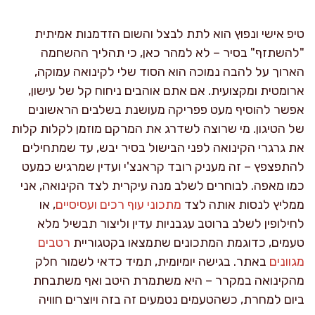
טיפ אישי ונפוץ הוא לתת לבצל והשום הזדמנות אמיתית
"להשתזף" בסיר – לא למהר כאן, כי תהליך ההשחמה
הארוך על להבה נמוכה הוא הסוד שלי לקינואה עמוקה,
ארומטית ומקצועית. אם אתם אוהבים ניחוח קל של עישון,
אפשר להוסיף מעט פפריקה מעושנת בשלבים הראשונים
של הטיגון. מי שרוצה לשדרג את המרקם מוזמן לקלות קלות
את גרגרי הקינואה לפני הבישול בסיר יבש, עד שמתחילים
להתפצפץ – זה מעניק רובד קראנצ'י ועדין שמרגיש כמעט
כמו מאפה. לבוחרים לשלב מנה עיקרית לצד הקינואה, אני
ממליץ לנסות אותה לצד
מתכוני עוף רכים ועסיסיים
, או
לחילופין לשלב ברוטב עגבניות עדין וליצור תבשיל מלא
טעמים, כדוגמת המתכונים שתמצאו בקטגוריית
רטבים
מגוונים
באתר. בגישה יומיומית, תמיד כדאי לשמור חלק
מהקינואה במקרר – היא משתמרת היטב ואף משתבחת
ביום למחרת, כשהטעמים נטמעים זה בזה ויוצרים חוויה