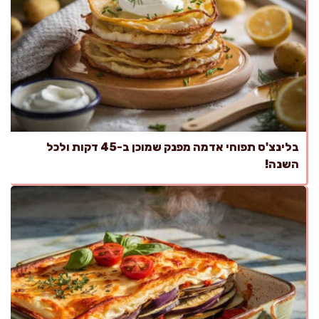
בלינצ'ס תפוחי אדמה מפנק שמוכן ב-45 דקות ולכל
השנה!