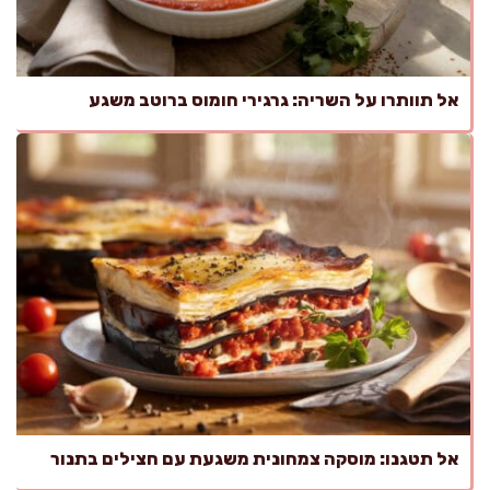
אל תוותרו על השריה: גרגירי חומוס ברוטב משגע
אל תטגנו: מוסקה צמחונית משגעת עם חצילים בתנור