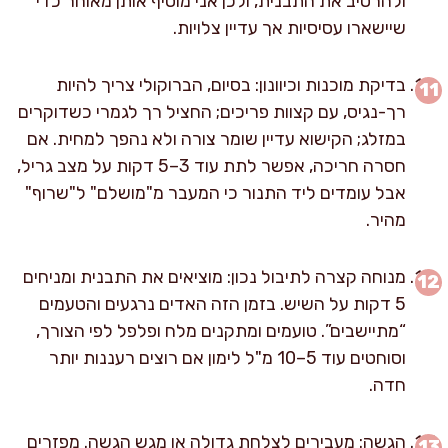
ולהרטיב את התבנית, ולכן אני מוסיף אותן מאוחר כדי
שיישארו עסיסיות אך עדיין צלויות.
בדיקת מוכנות וכיוונון: בסיום, הברוקולי צריך להיות
רך-נגיס, עם קצוות פריכים; החציל רך לגמרי כשדוקרים
במזלג; הקישוא עדיין שומר צורה ולא נהפך למחית. אם
חסרה חריכה, אפשר לתת עוד 3–5 דקות על מצב גריל,
אבל עומדים ליד התנור כי המעבר מ"מושלם" ל"שרוף"
מהיר.
מנוחה קצרה לתיבול נכון: מוציאים את התבנית ומניחים
5 דקות על השיש. בזמן הזה האדים נרגעים והטעמים
“מתיישבים”. טועמים ומתקנים מלח ופלפל לפי הצורך,
וסוחטים עוד 5–10 מ"ל לימון אם רוצים רעננות יותר
חדה.
הגשה: מעבירים לצלחת גדולה או מגש הגשה. מפזרים