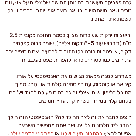
גרם פפריקה מעושנת. זה נותן תחושה של צלייה על אש, וזה
טריק שאני משתמש בו כשאני רוצה אופי יותר “ברביקיו” בלי
לשנות את המתכון.
וריאציות ירקות שעובדות מצוין: בטטה חתוכה לקוביות 2.5
ס"מ (תדרוש עוד 5–8 דקות צלייה), שומר פרוס לפלחים
דקים, או פטריות פורטובלו חתוכות לרבעים. אם מוסיפים ירק
עתיר מים כמו פטריות, כדאי להפחית מעט בעגבניות.
לשדרוג למנה מלאה: מגישים את האנטיפסטי על אורז,
קינואה או קוסקוס, עם כף טחינה גולמית או יוגורט סמיך
מתובל בלימון ושום. אצלי זה גם בסיס מעולה לסנדוויץ' חם
בלחם קלוי, במיוחד כשהירקות עדיין חמימים.
רוצים לחבר את זה לארוחה גדולה? האנטיפסטי הזה הולך
נהדר ליד חלבונים צלויים, ואם אתם מחפשים השראה
אפשר להציץ
במתכוני העוף שלנו
או
במתכוני הדגים שלנו
.