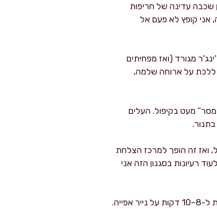
בת התיבול. זה נותן שכבה עדינה של חריפות
 אני קופץ לא פעם אל
חליפים את החומץ ב-15 מ"ל חומץ אורז, מוסיפים 10 מ"ל סויה ו-5 גרם ג'ינג'ר מגורד (ואז מפחיתים
כם ללכת על ארוחה שלמה,
מסר” מעט בקיפול. העלים
, ואז זה הופך למרכז הצלחת
וד רעיונות בסגנון הזה אני
אחסון וחימום: שומרים בקופסה אטומה עד 3 ימים במקרר. לחימום, מחזירים לתנור על 200 מעלות ל-8–10 דקות על נייר אפייה.