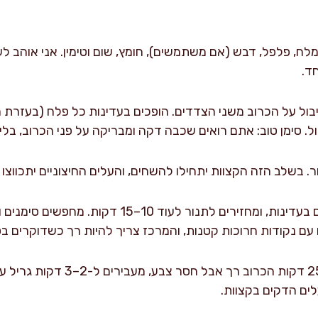
לח, פלפל, דבש (אם משתמשים), חומץ, שום וטימין. אני אוהב 
ד.
בול על הכרוב משני הצדדים. הופכים בעדינות כל פלח (בעזרת 
ל. סימן טוב: אתם רואים שכבה דקה ומבריקה על פני הכרוב, בלי 
מוציאים, הופכים את הפלחים בעדינות, ומחזירים לתנור לעו
עם נקודות חרוכות קטנות, והמרכז צריך להיות רך כשדוקרים ב
לחריכה מדויקת: אם אחרי 25 דקות ה
לים הדקים בקצוות.