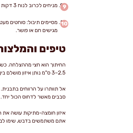
מניחים לכרוב לנוח 3 דקות על התבנית. המנוחה הקצרה מייצבת את המרקם ומונעת התפרקות כשמעבירים לצלחת.
מגישים חם או פושר.
טיפים והמלצות
החיתוך הוא חצי מההצלחה. כשא
2.5–3 ס"מ נותן איזון מושלם בין קראנץ' בקצוות לרכות במרכז.
אל תוותרו על הרווחים בתבנית. 
סבבים מאשר לדחוס הכול יחד.
איזון חומצה-מתיקות עושה את ה
אתם משתמשים בדבש, שימו לב ש