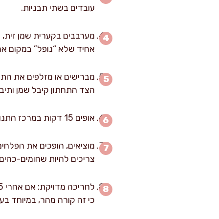
עובדים בשתי תבניות.
מערבבים בקערית שמן זית, מ
אחיד שלא “נופל” במקום אח
מברישים או מזלפים את התי
הצד התחתון קיבל שמן ותיבו
אופים 15 דקות במרכז התנור. בשלב הזה הקצוות יתחילו להשחים, והעלים החיצוניים יתכווצו מעט.
צריכים להיות שחומים-כהים 
כי זה קורה מהר, במיוחד בע