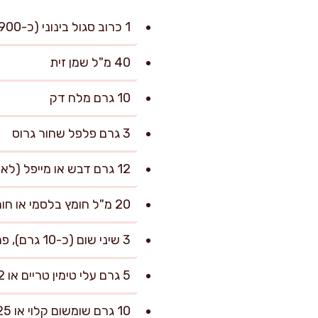
1 כרוב סגול בינוני (כ-900–1,100 גרם)
40 מ"ל שמן זית
10 גרם מלח דק
3 גרם פלפל שחור גרוס
12 גרם דבש או מייפל (לא חובה, אבל מוסיף קרמל עדין)
20 מ"ל חומץ בלסמי או חומץ יין אדום
3 שיני שום (כ-10 גרם), פרוסות דק
5 גרם עלי טימין טריים או 2 גרם טימין יבש
10 גרם שומשום קלוי או 25 גרם אגוזי מלך קצוצים (להגשה)