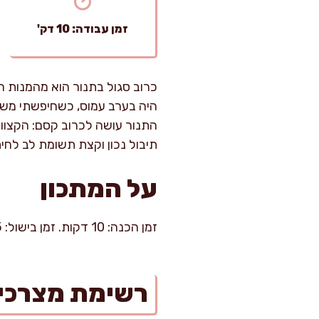
זמן עבודה: 10 דק'
כרוב סגול בתנור הוא מהמנות ה
היה בערב עמוס, כשחיפשתי משה
התנור עושה לכרוב קסם: הקצוות
תיבול נכון וקצת תשומת לב לחית
על המתכון
זמן הכנה: 10 דקות. זמן בישול: 25–35 דקות. רמת קושי: קל. מתאים ל-4–6 סועדים כתוספת או כמנה צמחונית לצד דגן.
רשימת מצרכי