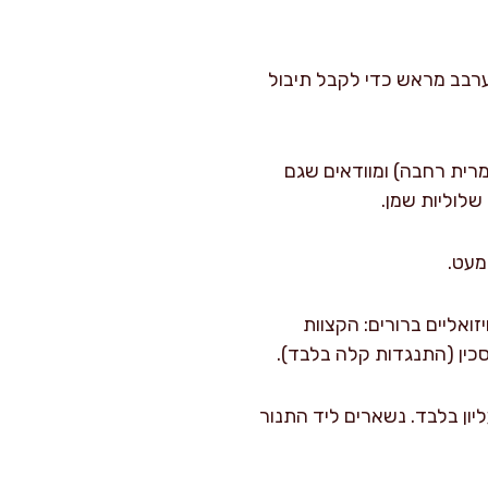
לערבב מראש כדי לקבל תיבול
מרית רחבה) ומוודאים שגם
שלוליות שמן.
ד 10–15 דקות. מחפשים סימנים ויזואליים ברורים: הקצוות
סכין (התנגדות קלה בלבד).
כרוב רך אבל חסר צבע, מעבירים ל-2–3 דקות גריל עליון בלבד. נשארים ליד התנור