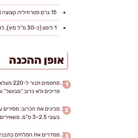
15 גרם פטרוזיליה קצוצה (להגשה)
1 לימון (כ-30 מ"ל מיץ), לסיום לפי הטעם
אופן ההכנה
מחממים 
פריכים ולא כרוב “מבושל” ור
בעובי 2.5–3 ס"מ. משאירים את הליבה (החלק הקשה במרכז) מחוברת לכל פלח כדי שהפלחים לא יתפרקו באפייה.
מסדרים את הפלחים בתבנית 