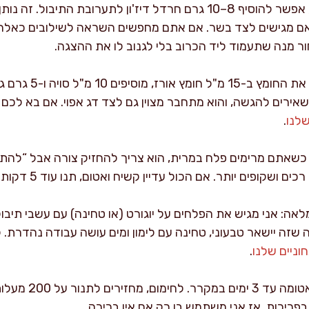
למי שאוהב טעמים עמוקים יותר, אפשר להוסיף 8–10 גרם חרדל דיז'ון לתערו
אם מגישים לצד בשר. אם אתם מחפשים השראה לשילובים כאלה,
ר מנה שתעמוד ליד הכרוב בלי לגנוב לו את ההצגה.
וריאציה אסייתית קלה: מ
שום משאירים להגשה, והוא מתחבר מצוין גם לצד דג אפוי. אם בא ל
שלנו
.
: כשאתם מרימים פלח במרית, הוא צריך להחזיק צורה אבל “להת
ם ושקופים יותר. אם הכול עדיין קשיח ואטום, תנו עוד 5 דקות בתנור.
ה: אני מגיש את הפלחים על יוגורט (או טחינה) עם עשבי תיבול
 שזה יישאר טבעוני, טחינה עם לימון ומים עושה עבודה נהדרת. לע
וניים שלנו
.
בפריכות, אז אני משתמש בו רק אם אין ברירה.