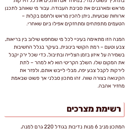
בתהליך פשוט למדי, במיוחד אם חותכים את כל הירקות
מראש ומארגנים את סביבת העבודה. עבור מי שאוהב לתכנן
ארוחות שבועיות, ניתן להכין מראש ולחמם בקלות –
הטעמים מתפתחים ומתחזקים אפילו ביום שאחרי.
המנה הזו מתאימה בעיניי לכל מי שמחפש שילוב בין בריאות,
צבע וטעם – רמת הקושי בינונית, בעיקר בגלל החשיבות
בשמירה על איזון בזמן הצלייה ובתיבול, כדי שכל ירק יקבל
את המקום שלו. השלב הקריטי הוא לא למהר – לתת
לירקות לקבל צבע יפה, מבלי לייבש אותם, ולפזר את
הקינואה בצורה שווה. זהו מתכון סבלני אך פשוט שבאמת
מחזיר אהבה.
רשימת מצרכים
המתכון מניב 6 מנות נדיבות בגודל 220 גרם למנה,