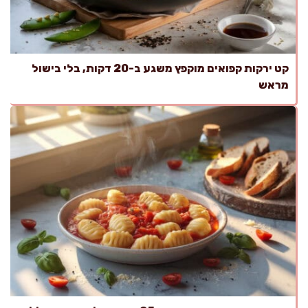
קט ירקות קפואים מוקפץ משגע ב-20 דקות, בלי בישול
מראש