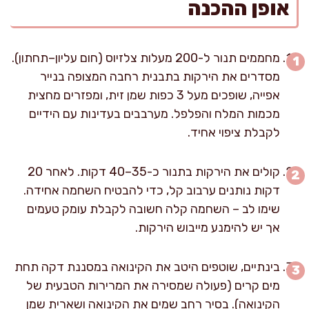
אופן ההכנה
מחממים תנור ל-200 מעלות צלזיוס (חום עליון–תחתון).
מסדרים את הירקות בתבנית רחבה המצופה בנייר
אפייה, שופכים מעל 3 כפות שמן זית, ומפזרים מחצית
מכמות המלח והפלפל. מערבבים בעדינות עם הידיים
לקבלת ציפוי אחיד.
קולים את הירקות בתנור כ-35–40 דקות. לאחר 20
דקות נותנים ערבוב קל, כדי להבטיח השחמה אחידה.
שימו לב – השחמה קלה חשובה לקבלת עומק טעמים
אך יש להימנע מייבוש הירקות.
בינתיים, שוטפים היטב את הקינואה במסננת דקה תחת
מים קרים (פעולה שמסירה את המרירות הטבעית של
הקינואה). בסיר רחב שמים את הקינואה ושארית שמן