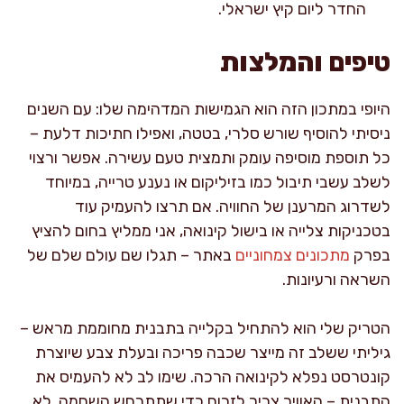
החדר ליום קיץ ישראלי.
טיפים והמלצות
היופי במתכון הזה הוא הגמישות המדהימה שלו: עם השנים
ניסיתי להוסיף שורש סלרי, בטטה, ואפילו חתיכות דלעת –
כל תוספת מוסיפה עומק ותמצית טעם עשירה. אפשר ורצוי
לשלב עשבי תיבול כמו בזיליקום או נענע טרייה, במיוחד
לשדרוג המרענן של החוויה. אם תרצו להעמיק עוד
בטכניקות צלייה או בישול קינואה, אני ממליץ בחום להציץ
בפרק
מתכונים צמחוניים
באתר – תגלו שם עולם שלם של
השראה ורעיונות.
הטריק שלי הוא להתחיל בקלייה בתבנית מחוממת מראש –
גיליתי ששלב זה מייצר שכבה פריכה ובעלת צבע שיוצרת
קונטרסט נפלא לקינואה הרכה. שימו לב לא להעמיס את
התבנית – האוויר צריך לזרום כדי שתתרחש השחמה, לא