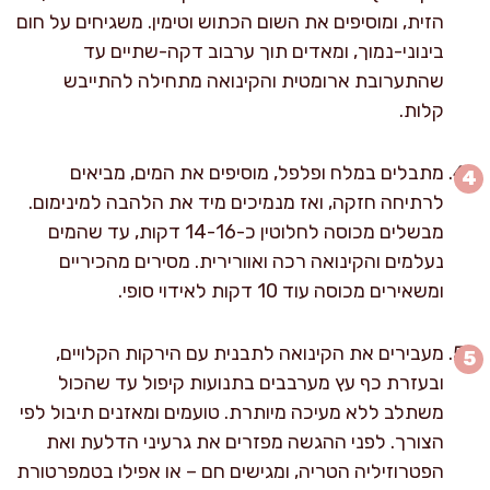
הזית, ומוסיפים את השום הכתוש וטימין. משגיחים על חום
בינוני-נמוך, ומאדים תוך ערבוב דקה-שתיים עד
שהתערובת ארומטית והקינואה מתחילה להתייבש
קלות.
מתבלים במלח ופלפל, מוסיפים את המים, מביאים
לרתיחה חזקה, ואז מנמיכים מיד את הלהבה למינימום.
מבשלים מכוסה לחלוטין כ-14-16 דקות, עד שהמים
נעלמים והקינואה רכה ואוורירית. מסירים מהכיריים
ומשאירים מכוסה עוד 10 דקות לאידוי סופי.
מעבירים את הקינואה לתבנית עם הירקות הקלויים,
ובעזרת כף עץ מערבבים בתנועות קיפול עד שהכול
משתלב ללא מעיכה מיותרת. טועמים ומאזנים תיבול לפי
הצורך. לפני ההגשה מפזרים את גרעיני הדלעת ואת
הפטרוזיליה הטריה, ומגישים חם – או אפילו בטמפרטורת