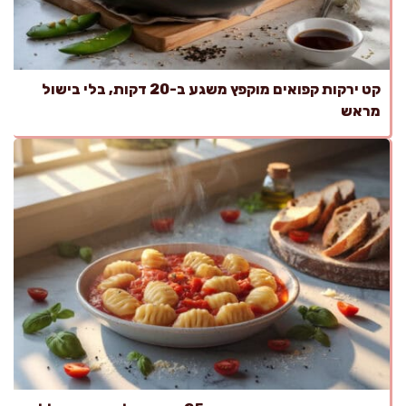
קט ירקות קפואים מוקפץ משגע ב-20 דקות, בלי בישול
מראש