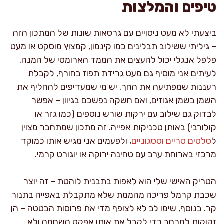
טיפים והמלצות
ביצעתי לא מעט ניסויים עם גרסאות שונות של המתכון הזה
– גיליתי ששילוב תבלינים כמו קינמון, קמצוץ מוסקט או מעט
פלפל אנגלי יכול להעצים את הממד הארומטי של המנה.
לעיתים אני מוסיף גם מעט גרידת תפוז בחורף, לקבלת
רעננות שמפתיעה את החך. יש מי שמעדיפים להחליף את
השמן בשמן אגוזים, ואם חשקה נפשכם בגיוון – אפשר
לבדוק גם שילוב עם ירקות שורש נוספים (כמו גזר או
קולורבי) באותן טכניקות אפייה. זה מתכון שמתחבר מצוין
ל
סלטים טריים וססגוניים
, ולפעמים אני מגיש אותו כמוקד
מרכזי בארוחת ערב עם טחינה ירוקה או יוגורט קרמי.
הטריק האישי שלי הוא לאפות בתבנית לוהטת – זה יוצר
שכבת קרמל פריכה מהממת שלא מתקבלת באפייה בתנור
קר. בנוסף, שימו לב לא לצופף מדי את פרוסות הבטטה – הן
זקוקות למרחב כדי לקבל את אותו אפקט השחמה ולא