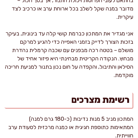
בהתאם לעובי הפרוסות ויכולת התנור, אך בסך הכול –
מדובר במנה שקל לשלב בכל ארוחת ערב או כרכיב לצד
עיקרית.
אני מגדיר את המתכון כברמת קושי קלה עד בינונית, בעיקר
בזכות הצורך לדייק בזמני האפייה כדי להגיע למרקם
מושלם – בטטה רכה מבפנים עם שכבה קרמלית נהדרת
מבחוץ. הנקודה הקריטית מבחינתי היא פיזור אחיד של
הסילאן והתיבול, והקפדה על חום נכון בתנור למניעת חריכה
מוקדמת.
רשימת מצרכים
המתכון מניב 5 מנות נדיבות (כ-180 גרם למנה)
המתאימות כתוספת חגיגית או כמנה מרכזית לסעודת ערב
חווייתית.