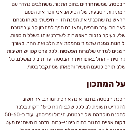
הבטטה, שמשתחררים בחום התנור, משתלבים נהדר עם
המתיקות הטבעית של הסילאן. אני זוכר את הפעם
הראשונה שהכנתי את המנה הזו – חיפשתי משהו מנחם
לארוחת ערב חורפית, ומאז זה הפך למתכון קבוע במטבח
שלי, בעיקר בזכות האפשרות לשדרג אותו בשלל תוספות,
וליהנות ממנה שתמיד מחממת את הלב ואת החך. לאורך
השנים למדתי שלמרות הפשטות, לכל פרט קטן יש חשיבות
קריטית – החל באופן חיתוך הבטטה ועד תיבול מושלם, כל
שלב תורם לטעם העשיר והמאוזן שמתקבל בסוף.
על המתכון
הכנת הבטטה בתנור אינה אורכת זמן רב, אך חשוב
להקדיש תשומת לב לכל שלב: לוקח כ-15 דקות בלבד
להכנה מוקדמת של הבטטה, תיבול ופריסתן, ועוד כ-50-60
דקות אפייה בתנור בחום בינוני–גבוה. הזמנים משתנים מעט