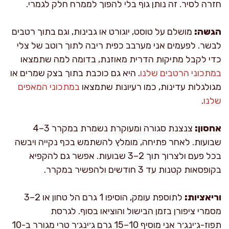
חזרה לסיר. זה נותן גוף בלי להפוך לממרח חלק לגמרי.
הגשה:
מושלם על טוסט, יוגורט או גבינות, וגם בתוך רטבים
לבשר. לפעמים אני מערבב כפית ריבה לתוך רוטב של צלי
כדי לקבל מתיקות הדרית מאוזנת, בדומה למה שתמצאו
במתכוני הרטבים שלנו
. היא גם כוכבת בתוך בצק שמרים או
מגולגלות עדינות, כמו רעיונות שתמצאו
במתכוני המאפים
שלנו
.
אחסון:
צנצנת סגורה ומעוקרת נשמרת במקרר 3–4
שבועות. לאחר פתיחה, מומלץ להשתמש בכף נקייה ויבשה
בכל פעם ולצרוך תוך 2–3 שבועות. אפשר גם להקפיא
בקופסאות קטנות עד 3 חודשים ולהפשיר במקרר.
וריאציות:
לתוספת עומק, הוסיפו 1 גרם הל טחון או 2–3
מסמרי ציפורן בזמן הבישול והוציאו בסוף. לגרסת
תפוז-ג׳ינג׳ר אני מוסיף 10–15 גרם ג׳ינג׳ר טרי מגורר ב-10