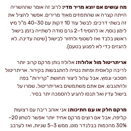
מה עושים אם יוצא מריר מדי:
לרוב זה אומר שההשריה
הייתה קצרה או שהתפוזים מאוד מרירים. אפשר להציל את
זה בשתי דרכים: לבשל עוד 10 דקות עם 30–40 מ"ל מיץ
לימון נוסף, או להוסיף 1–2 גרם סודה לשתייה בזמן בישול
ראשון בלבד ואז לשטוף ולחזור לבישול (שיטה עדינה, לא
להגזים כדי לא לפגוע בטעם).
אריתריטול מול אלולוז:
אלולוז נותן מרקם קרוב יותר
לריבה קלאסית ופחות נטייה להתגבשות בקירור. אריתריטול
חסכוני ונפוץ, אבל עלול ליצור תחושת "קרירות" בפה
ולהתגבש. אם אתם משתמשים באריתריטול, שמרו על
בישול עדין ואל תנסו להגיע להסמכה יתר בסיר.
מרקם חלק או עם חתיכות:
אני אוהב ריבה עם רצועות
קליפה, אבל אם רוצים מרקם אחיד יותר אפשר לטחון 20–
30% מהכמות בבלנדר מוט, ממש 3–5 שניות, ואז לערבב