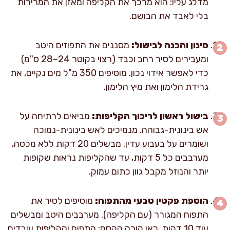
מדלג עליו: הוא מרכך את הקליפה ומאזן את המרירות
בלי לאבד את הבושם.
סינון והכנה לבישול:
מסננים את התפוזים היטב
ומעבירים לסיר רחב וכבד (רצוי בקוטר 24–28 ס"מ)
כדי לאפשר אידוי נכון. מוסיפים 350 מ"ל מים נקיים, את
גרידת הלימון ואת מיץ הלימון.
בישול ראשון לריכוך הקליפות:
מביאים לרתיחה על
אש בינונית-גבוהה. מנמיכים לאש בינונית-נמוכה
ושומרים על בעבוע עדין. מבשלים 20 דקות ללא מכסה,
מערבבים כל 5 דקות, עד שהקליפות נראות שקופות
יותר והנוזל מקבל גוון כתום עמוק.
הוספת פקטין טבעי מהתפוח:
מוסיפים לסיר את
התפוח המגורר (עם הקליפה). מערבבים היטב ומבשלים
עוד 10 דקות. כאן קורה הקסם: התפוח והקליפות עובדים