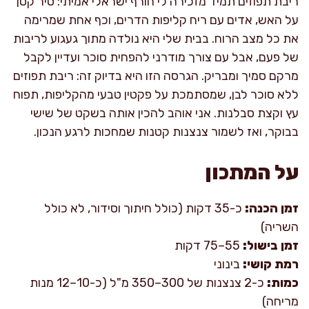
ריבת תפוזים תמיד מזכירה לי חורף ישראלי אמיתי: סיר קטן
על האש, אדים עם ריח קליפות הדרים, וכף אחת שמרימה
את כל מצב הרוח. בבית שלי היא נולדה מתוך געגוע לריבות
של פעם, אבל עם צורך מודרני להפחית סוכר ועדיין לקבל
מרקם סמיך ומבריק. הגרסה הזו היא בדיוק זה: ריבת תפוזים
ללא סוכר לבן, שמסתמכת על פקטין טבעי מהקליפות, תפוח
עץ וקצת סבלנות. אני אוהב להכין אותה בשקט של שישי
בבוקר, ואז לשמור צנצנות קטנות שמחכות לרגע הנכון.
על המתכון
זמן הכנה:
כ-35 דקות (כולל חיתוך וסידור, לא כולל
השריה)
זמן בישול:
55–75 דקות
רמת קושי:
בינוני
כמות:
כ-2 צנצנות של 300–350 מ"ל (כ-10–12 מנות
מריחה)