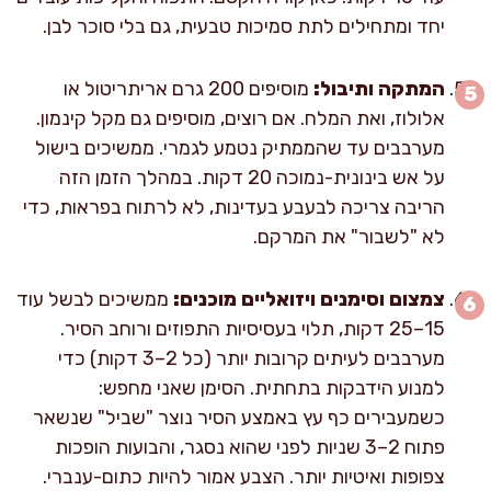
יחד ומתחילים לתת סמיכות טבעית, גם בלי סוכר לבן.
המתקה ותיבול:
מוסיפים 200 גרם אריתריטול או
אלולוז, ואת המלח. אם רוצים, מוסיפים גם מקל קינמון.
מערבבים עד שהממתיק נטמע לגמרי. ממשיכים בישול
על אש בינונית-נמוכה 20 דקות. במהלך הזמן הזה
הריבה צריכה לבעבע בעדינות, לא לרתוח בפראות, כדי
לא "לשבור" את המרקם.
צמצום וסימנים ויזואליים מוכנים:
ממשיכים לבשל עוד
15–25 דקות, תלוי בעסיסיות התפוזים ורוחב הסיר.
מערבבים לעיתים קרובות יותר (כל 2–3 דקות) כדי
למנוע הידבקות בתחתית. הסימן שאני מחפש:
כשמעבירים כף עץ באמצע הסיר נוצר "שביל" שנשאר
פתוח 2–3 שניות לפני שהוא נסגר, והבועות הופכות
צפופות ואיטיות יותר. הצבע אמור להיות כתום-ענברי.