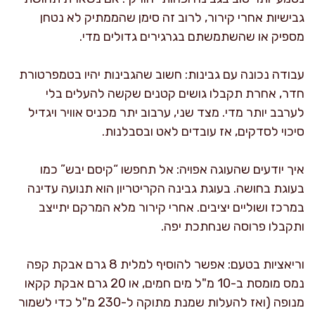
גבישיות אחרי קירור, לרוב זה סימן שהממתיק לא נטחן
מספיק או שהשתמשתם בגרגירים גדולים מדי.
עבודה נכונה עם גבינות: חשוב שהגבינות יהיו בטמפרטורת
חדר, אחרת תקבלו גושים קטנים שקשה להעלים בלי
לערבב יותר מדי. מצד שני, ערבוב יתר מכניס אוויר ויגדיל
סיכוי לסדקים, אז עובדים לאט ובסבלנות.
איך יודעים שהעוגה אפויה: אל תחפשו “קיסם יבש” כמו
בעוגת בחושה. בעוגת גבינה הקריטריון הוא תנועה עדינה
במרכז ושוליים יציבים. אחרי קירור מלא המרקם יתייצב
ותקבלו פרוסה שנחתכת יפה.
וריאציות בטעם: אפשר להוסיף למלית 8 גרם אבקת קפה
נמס מומסת ב-10 מ"ל מים חמים, או 20 גרם אבקת קקאו
מנופה (ואז להעלות שמנת מתוקה ל-230 מ"ל כדי לשמור