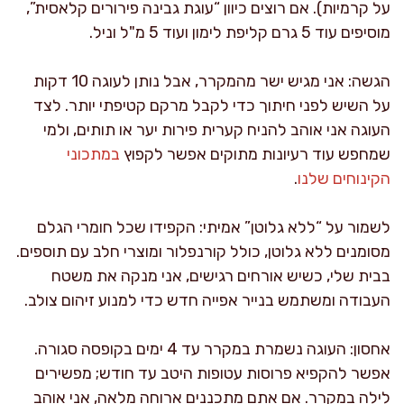
על קרמיות). אם רוצים כיוון “עוגת גבינה פירורים קלאסית”,
מוסיפים עוד 5 גרם קליפת לימון ועוד 5 מ"ל וניל.
הגשה: אני מגיש ישר מהמקרר, אבל נותן לעוגה 10 דקות
על השיש לפני חיתוך כדי לקבל מרקם קטיפתי יותר. לצד
העוגה אני אוהב להניח קערית פירות יער או תותים, ולמי
שמחפש עוד רעיונות מתוקים אפשר לקפוץ
במתכוני
הקינוחים שלנו
.
לשמור על “ללא גלוטן” אמיתי: הקפידו שכל חומרי הגלם
מסומנים ללא גלוטן, כולל קורנפלור ומוצרי חלב עם תוספים.
בבית שלי, כשיש אורחים רגישים, אני מנקה את משטח
העבודה ומשתמש בנייר אפייה חדש כדי למנוע זיהום צולב.
אחסון: העוגה נשמרת במקרר עד 4 ימים בקופסה סגורה.
אפשר להקפיא פרוסות עטופות היטב עד חודש; מפשירים
לילה במקרר. אם אתם מתכננים ארוחה מלאה, אני אוהב