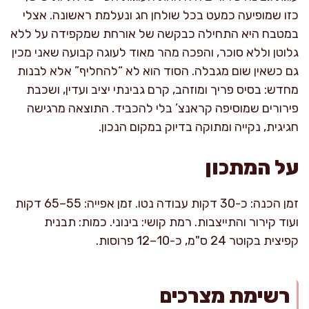
כזו שמופיעה כמעט בכל שולחן חג ונעלמת ראשונה. אצלי
במטבח היא התחילה כבקשה של אורחת שמקפידה על ללא
גלוטן וללא סוכר, והפכה מהר מאוד לעוגה קבועה שאני מכין
גם כשאין שום מגבלה. הסוד הוא לא “להחליף” אלא לבנות
מחדש: בסיס פריך ומוזהב, קרם גבינתי יציב ועדין, ושכבת
פירורים שמוסיפה קראנצ’ בלי להכביד. התוצאה מרגישה
חגיגית, נקייה ומתוקה בדיוק במקום הנכון.
על המתכון
זמן הכנה: כ-30 דקות עבודה נטו. זמן אפייה: 55–65 דקות
ועוד קירור והתייצבות. רמת קושי: בינוני. כמות: תבנית
קפיצית בקוטר 24 ס"מ, כ-10–12 פרוסות.
רשימת מצרכים