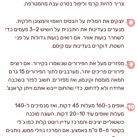
צריך להיות קרמי וליפול בסרט עבה מהמטרפה.
יוצקים את המלית על הבסיס האפוי והמצונן חלקית.
מנערים בעדינות את התבנית על השיש 2–3 פעמים כדי
לשחרר בועות אוויר. אם רואים בועות גדולות על פני
השטח, דוקרים בעדינות עם קיסם.
מפזרים מעל את הפירורים שנשמרו בקירור. אם רוצים
פירורים פריכים יותר, מערבבים לתוך הפירורים 15 גרם
חמאה מומסת וקינמון, ואז מפזרים. חשוב לפזר בשכבה
אחידה ולא לדחוס, כדי שהחום יייבש אותם וייתן קראנצ’.
אופים ב-160 מעלות 45 דקות, ואז מנמיכים ל-140
מעלות ואופים עוד 10–20 דקות. העוגה מוכנה
כששוליים יציבים והמרכז עדיין רוטט קלות כמו ג’לי
בקוטר 6–8 ס"מ באמצע. אם המרכז נוזלי ממש, נותנים