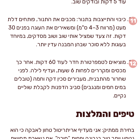
עוד 5 דקות ובודקים שוב.
כיבוי והתייצבות בתנור: מכבים את התנור, פותחים דלת
מעט (מרווח 3–4 ס"מ) ומשאירים את העוגה בפנים 30
דקות. זה צעד שמציל אותי שוב ושוב מסדקים, במיוחד
בעוגות ללא סוכר שבהן המבנה עדין יותר.
מוציאים לטמפרטורת חדר לעוד 60 דקות. אחר כך
מכסים ומקררים לפחות 6 שעות, ועדיף לילה. לפני
שחרור מהתבנית, מעבירים סכין דקה וחמה (טובלים
במים חמים ומנגבים) סביב הדפנות לקבלת שוליים
נקיים.
טיפים והמלצות
בחירת ממתיק: אני מעדיף אריתריטול טחון לאבקה כי הוא
נטמע יותר טוב בגבינה ופחות “חורק”. אם נשארת תחושת