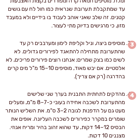
ומלח. מוסיפים חמאה קרה ומפוררים בקצות האצבעות
עד שמתקבלת תערובת שנראית כמו חול לח עם גושים
קטנים. זה שלב שאני אוהב לעבוד בו בידיים ולא במעבד
מזון, כי מרגישים בדיוק מתי לעצור.
מוסיפים ביצה, וניל וקליפת לימון ומערבבים רק עד
שהתערובת מתחילה להתאגד לפירורים גדולים. לא
לשים כמו בצק שמרים; אנחנו רוצים פירורים פריכים, לא
אלסטיים. אם יבש מאוד, מוסיפים 10–15 מ"ל מים קרים
בהדרגה (רק אם צריך).
מהדקים לתחתית התבנית בערך שני שלישים
מהתערובת לשכבה אחידה בעובי כ-7–8 מ"מ, ומעלים
מעט גם על הדפנות לגובה 2–3 ס"מ. את השליש הנותר
שומרים במקרר כפירורים לשכבה העליונה. אופים את
הבסיס 12–14 דקות, עד שהוא זהוב בהיר ומריח אגוזי.
מצננים 10 דקות.