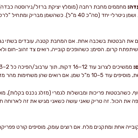
דה:
מחממים מחבת רחבה (מומלץ יציקת ברזל/נירוסטה כבדה) 
2–3 דקות. מוסיפים שמן זית ושמן ניטרלי יחד (סה"כ 40 מ"ל). כשהש
 שיתפתח קרום. הסימן: כשהופכים קובייה, רואים צד זהוב-חום ול
:
משחימות מהר מדי, מורידים לאש בינונית.
 מצפה את הכול. זה טריק שאני עושה כשאני מגיש את זה לארוחה חג
ובייה אחת ומתקנים מלח. אם רוצים עומק, מוסיפים קורט פפריק