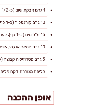
1 גרם אבקת שום (כ-1/2 כפית), אופציונלי
10 גרם קורנפלור (כ-1 כף), לפריכות מוגברת
15 מ"ל מים (כ-1 כף), לערבוב הקורנפלור אם צריך
10 גרם חמאה או גהי, אופציונלי לסיום (לגרסה פרווה לוותר)
5 גרם פטרוזיליה קצוצה (כ-2 כפות), להגשה
קליפה מגוררת דקה מלימון 1 (אופציונלי), להגשה רענ
אופן ההכנה