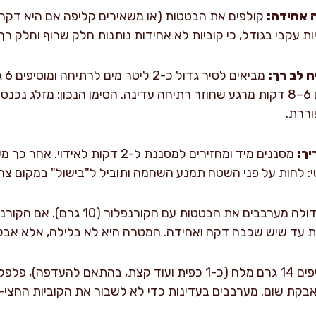
 אחידה:
קולפים את הבטטות (או משאירים קליפה אם היא דקה ונ
 לב רך:
את קוביות הבטטה ומבשלים 6–8 דקות מרגע שחוזר רתיחה עדינה. הסימן הנכון: מ
וררת.
יך:
מסננים מיד ומחזירים למסננת ל-2 דקות
י: לחות על פני השטח תמנע השחמה ותוביל ל"בישול" במקום צרי
בקערה גדולה מערבבים את הבטטות עם
מוסיפים 14 גרם מלח (כ-1 כפית ועוד קצת, בהתאם להעד
אבקת שום. מערבבים בעדינות כדי לא לשבור את הקוביות החצי-