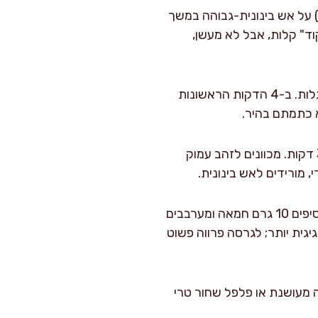
על אש בינונית-גבוהה במשך
מן מבריק ומתחיל "לרקוד" קלות, אבל לא מעשן,
מוסיפים את הבטטות בשכבה אחת. אם המחבת קטנה, עובדים בשתי נגלות. ב-4 הדקות הראשונות
א כתמתם בהיר.
ממשיכים לצרוב עוד 12–16 דקות, תוך ערבוב/הפיכה כל 2–3 דקות. מכוונים לזהב עמוק
בסוף, כשהבטטות פריכות ומבושלות לגמרי (מזלג נכנס בקלות), מוסיפים 10 גרם חמאה ומערבבים
יגית יותר; לגרסה פרווה פשוט
ה מעושנת או פלפל שחור טרי