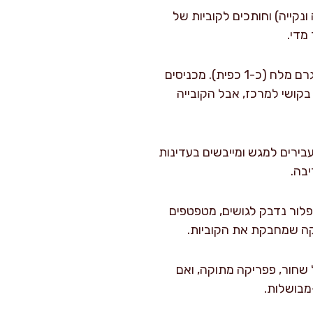
קייה) וחותכים לקוביות של
מביאים לסיר גדול כ-2 ליטר מים לרתיחה ומוסיפים 6 גרם מלח (כ-1 כפית). מכניסים
זלג נכנס בקושי למרכז, אבל הקובייה
 לאידוי. אחר כך מעבירים למגש ומייבשים בעדינות
בה.
 הקורנפלור (10 גרם). אם הקורנפלור נדבק לגושים, מטפטפים
פה), פלפל שחור, פפריקה מתוקה, ואם
מבושלות.