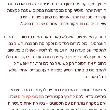
מוסיף מעט קליפת לימון מגוררת פנימה לקצפת או לגרסה
חורפית יותר, מוסיף קרם מסקרפונה במקום שמנת לקצפת
עשירה ומפנקת יותר. אפשר גם לגוון בפירות – יש מי
שאוהבים בננות מקורמלות, ואחרים שיבחרו בפטל.
הטריק האישי שלי הוא לא לאפות את המרנג בטורבו – החום
האגרסיבי יכול לגרום לסדקים ולקריסת המבנה. חשוב גם
להקפיד על קערה נקייה ויבשה לחלוטין – אפילו טיפת שומן
או חלמון עלולה למנוע הקצפה נכונה. עוד טיפ קטן: התחילו
להוסיף את הסוכר רק כשיש קצף לבן ורך. זה יאפשר לו
להתמוסס טוב יותר ויסייע ביצירת קצף מבריק ואחיד שלא
נוזל באפייה.
אם אתם מחפשים מתכונים נוספים לקינוחים מרשימים אך
ביתיים, כדאי לכם להציץ בקטגוריית
מתכוני קינוחים
שלנו.
ואם במקרה נותרתם עם חלמונים – נסו את אחת מעשרות
האפשרויות בקלאסיקות עוגות או
מאפים
. כך לא תבזבזו