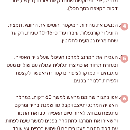
מבריק, יציב ומנוקשה שמחזיק את צורתו (בין 8 ל-10
דקות הקצפה בסך הכל).
הנמיכו את מהירות המיקסר והוסיפו את החומץ, תמצית
הווניל והקורנפלור. עיבדו עוד כ-10-15 שניות, רק עד
שהחומרים נטמעים לחלוטין.
העבירו את המרנג למרכז העיגול שעל נייר האפייה,
ובעזרת תרווד או כף צרו תלולית עגולה עם שוליים מעט
מוגבהים – כמו קן לציפורים קטן. זה יאפשר לקצפת
ולפירות "לנוח" בפנים.
אפו בתנור שחומם מראש למשך 60 דקות. במהלך
האפייה המרנג יתייצב ויקבל גוון שמנת בהיר ומרקם
מתפצח מבחוץ. לאחר סיום האפייה, כבו את התנור
והשאירו את המרנג להתקרר בפנים למשך שעה לפחות
עם דלת התנור מעט פתוחה (שימוש בכפית עץ עובד