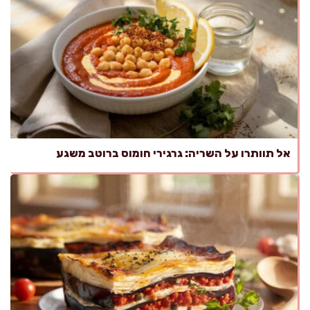
אל תוותרו על השריה: גרגירי חומוס ברוטב משגע