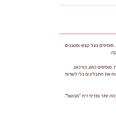
בינונית ומוסיפים 40 מ"ל שמן זית. מוסיפים בצל קצוץ ומטגנים
ד שעולה ניחוח. מוסיפים כמון, כורכום,
ים) ופלפל שחור, ומערבבים 20 שניות כדי לפתוח את התבלינים בלי לשרוף
 שהוא נעשה כהה יותר ומדיף ריח "מבושל".