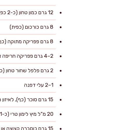
12 גרם כמון טחון (כ-2 כפיות)
8 גרם כורכום (כפית)
8 גרם פפריקה מתוקה (כף שטוחה)
2–4 גרם פפריקה חריפה או צ'ילי יבש, לפי רמת חריפות אהובה
2 גרם פלפל שחור טחון (כפית שטוחה)
1–2 עלי דפנה
15 גרם סוכר (כף), לאיזון חמיצות
20 מ"ל מיץ לימון טרי (כ-1 כף), לסיום
15 גרם כוסברה קצוצה או פטרוזיליה (לא חובה), להגשה