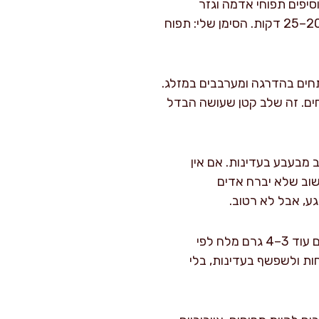
יפים תפוחי אדמה וגזר
ומבשלים 15 דקות. אחר כך מוסיפים דלעת, קישוא, פלפל אדום וגרגירי חומוס, ומבשלים עוד 20–25 דקות. הסימן שלי: תפוח
. יוצקים מעל 650 מ"ל מים רותחים בהדרגה ומערבבים במזלג.
3 דקות, עד שרוב הגושים נפתחים. זה שלב קטן שעושה הבדל
 מבעבע בעדינות. אם אין
וב שלא יברח אדים
מחזירים את הקוסקוס לקערה רחבה. מזלפים 30 מ"ל מים קרים ומפזרים עוד 3–4 גרם מלח לפי
יים פתוחות ולשפשף בעדינות, בלי