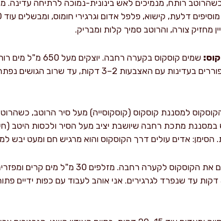
שהרוטב רותח, מנמיכים לאש בינונית-נמוכה לרתיחה עדינה. מוס
 מחזיק צורה, והרוטב סמיך קלות ומבריק.
קוס:
שמים קוסקוס בקערה רחבה
מכסים 10 דקות. אחר כך מפוררים בעדינות עם האצבעות 2–
וסקוס למסננת קוסקוס (קוסקוסייה) מעל סיר הרוטב, כשהרוטב
במסננת מתכת רחבה שיושבת יציב מעל הסיר ולכסות היטב (חש
הטעם. מפוררים בידיים 2–3 דקות עד שנפרד לגרגירים. אני אוהב לעבוד עם כפות יד