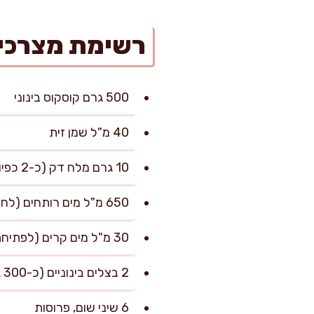
רשימת מצרכי
500 גרם קוסקוס בינוני
40 מ"ל שמן זית
10 גרם מלח דק (כ-2 כפיות), ועוד לפי הטעם
650 מ"ל מים רותחים (לחלק הראשון של ההשריה)
30 מ"ל מים קרים (לפתיחת גרגירים בין אידויים)
2 בצלים בינוניים (כ-300 גרם), קצוצים דק
6 שיני שום, פרוסות