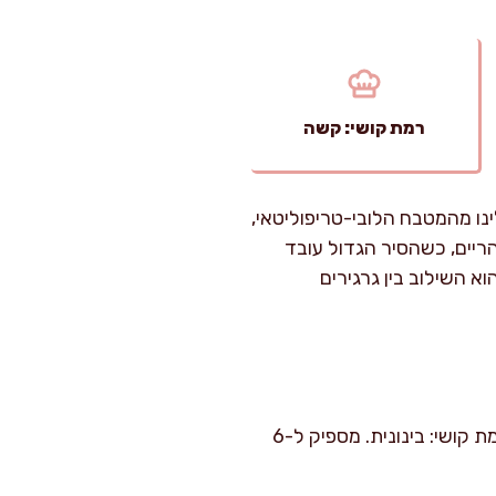
רמת קושי: קשה
ינו מהמטבח הלובי-טריפוליטאי,
ריים, כשהסיר הגדול עובד
 השילוב בין גרגירים
זמן הכנה: כ-35 דקות עבודה פעילה. זמן בישול: כ-75–90 דקות כולל אידוי הקוסקוס והרוטב. רמת קושי: בינונית. מספיק ל-6