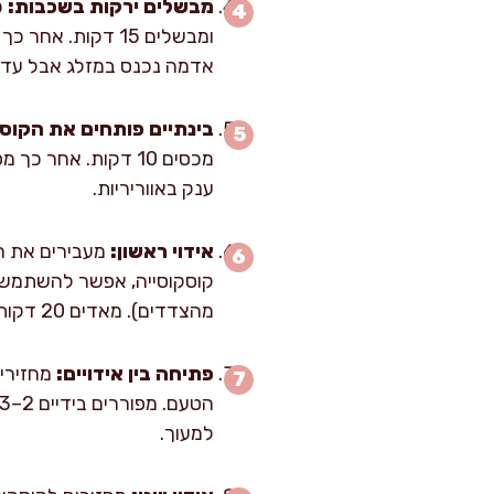
מבשלים ירקות בשכבות:
כ
אדמה נכנס במזלג אבל עדיין
בינתיים פותחים את הקוס
ענק באווריריות.
אידוי ראשון:
מעבירים את הק
קוסקוסייה, אפשר להשתמש 
מהצדדים). מאדים 20 דקות. הסימן: אדים עולים דרך הקוסקוס והוא מרגיש חם ומעט יבש למגע, אבל לא רטוב.
פתיחה בין אידויים:
למעוך.