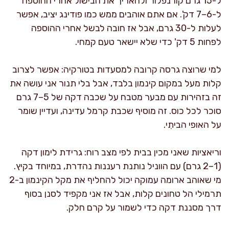
ל-15 גרם קורנפלור ולהאריך את הבישול אחרי ההוספה
ל-6–7 דק'. אם אתם אוהבים ממש כמו פודינג יציב, אפשר
לעלות ל-30 גרם, אבל אז חובה לבשל אחרי ההוספה
לפחות 5 דק' כדי שלא יישאר טעם קמחי.
למי שרוצה גרסה קרובה למסעדות בטורקיה: אפשר לצרוב
קלות מעל במקום קינמון בלבד, אבל בלי תנור אני עושה את
זה בזהירות עם מבער מטבח על שכבה דקה של 5–7 גרם
סוכר לכל כוס. זה מוסיף שכבת קרמל עדינה, ועדיין שומר
על האופי הביתִי.
וריאציות שאני מכין בבית לפי מצב רוח: גרידת לימון דקה
(1–2 גרם) עם הווניל נותנת רעננות נהדרת, במיוחד בקיץ.
מי שאוהב ארומה עמוקה יכול להחליף את מקל הקינמון ב-2
תרמילי הל טחונים קלות, אבל אז אני מקפיד לסנן בסוף
דרך מסננת דקה כדי לשמור על קרם חלק.