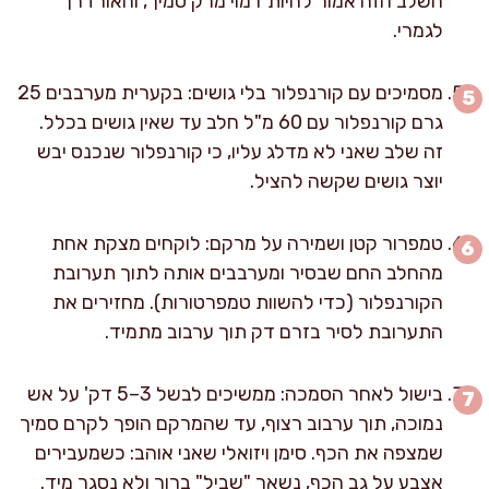
השלב הזה אמור להיות דמוי מרק סמיך, והאורז רך
לגמרי.
מסמיכים עם קורנפלור בלי גושים: בקערית מערבבים 25
גרם קורנפלור עם 60 מ"ל חלב עד שאין גושים בכלל.
זה שלב שאני לא מדלג עליו, כי קורנפלור שנכנס יבש
יוצר גושים שקשה להציל.
טמפרור קטן ושמירה על מרקם: לוקחים מצקת אחת
מהחלב החם שבסיר ומערבבים אותה לתוך תערובת
הקורנפלור (כדי להשוות טמפרטורות). מחזירים את
התערובת לסיר בזרם דק תוך ערבוב מתמיד.
בישול לאחר הסמכה: ממשיכים לבשל 3–5 דק' על אש
נמוכה, תוך ערבוב רצוף, עד שהמרקם הופך לקרם סמיך
שמצפה את הכף. סימן ויזואלי שאני אוהב: כשמעבירים
אצבע על גב הכף, נשאר "שביל" ברור ולא נסגר מיד.