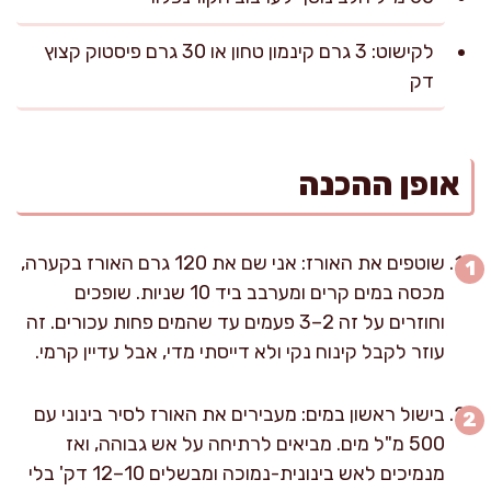
לקישוט: 3 גרם קינמון טחון או 30 גרם פיסטוק קצוץ
דק
אופן ההכנה
שוטפים את האורז: אני שם את 120 גרם האורז בקערה,
מכסה במים קרים ומערבב ביד 10 שניות. שופכים
וחוזרים על זה 2–3 פעמים עד שהמים פחות עכורים. זה
עוזר לקבל קינוח נקי ולא דייסתי מדי, אבל עדיין קרמי.
בישול ראשון במים: מעבירים את האורז לסיר בינוני עם
500 מ"ל מים. מביאים לרתיחה על אש גבוהה, ואז
מנמיכים לאש בינונית-נמוכה ומבשלים 10–12 דק' בלי