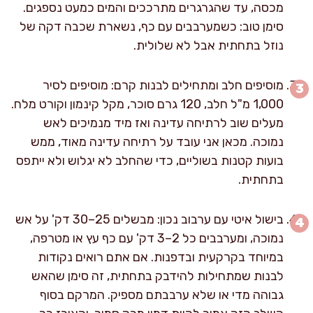
מכסה, עד שהגרגרים מתרככים והמים כמעט נספגים.
סימן טוב: כשמערבבים עם כף, נשארת שכבה דקה של
נוזל בתחתית אבל לא שלולית.
מוסיפים חלב ומתחילים לבנות קרם: מוסיפים לסיר
1,000 מ"ל חלב, 120 גרם סוכר, מקל קינמון וקורט מלח.
מעלים שוב לרתיחה עדינה ואז מיד מנמיכים לאש
נמוכה. מכאן אני עובד על רתיחה עדינה מאוד, ממש
בועות קטנות בשוליים, כדי שהחלב לא יגלוש ולא ייתפס
בתחתית.
בישול איטי עם ערבוב נכון: מבשלים 25–30 דק' על אש
נמוכה, ומערבבים כל 2–3 דק' עם כף עץ או מטרפה,
במיוחד בקרקעית ובדפנות. אם אתם רואים נקודות
לבנות שמתחילות להידבק בתחתית, זה סימן שהאש
גבוהה מדי או שלא ערבבתם מספיק. המרקם בסוף