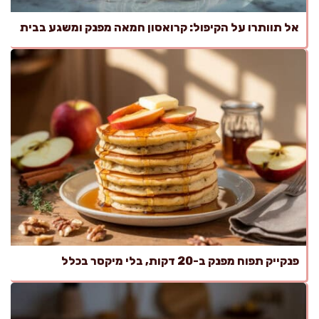
אל תוותרו על הקיפול: קרואסון חמאה מפנק ומשגע בבית
פנקייק תפוח מפנק ב-20 דקות, בלי מיקסר בכלל