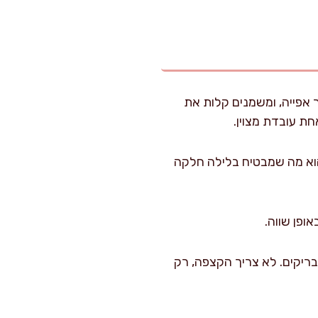
עליון-תחתון). מרפדים את תחתית התבנית (20 ס״מ) בנייר אפייה, ומשמנים קלות את
 הוא מה שמבטיח בלילה חלקה
בריקים. לא צריך הקצפה, רק