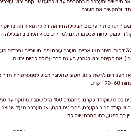
 אל היבשים ומערבבים במטרפה עד שכמעט אין קמח יבש. עוצרים 
מדי ולהקשיח את העוגה.
ם בהדרגה 240 מ״ל מים רותחים תוך ערבוב. הבלילה תיראה דלילה מאוד וזה בדי
ולדי עמוק ולחות שנשמרת גם למחרת. בסוף הערבוב הבלילה חלק
יוצקים לתבנית ואופים 28–32 דקות. סימנים ויזואליים: העוגה עולה יפה, השוליים נ
רי). אם הקיסם יבש לגמרי, העוגה כבר עלולה להיות יבשה.
תבנית 15 דקות, ואז מעבירים לרשת צינון. חשוב שהעוגה תגיע לטמפרטורת 
 דקות.
בזמן שהעוגה מתקררת מכינים בסיס שוקולד לקרם: מחמ
ן רך למגע, כמו ממרח שוקולד.