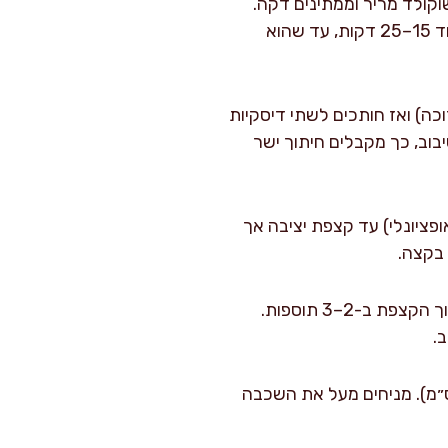
 מחממים 200 מ״ל שמנת מתוקה עד סף רתיחה, שופכים על 200 גרם שוקולד מריר וממתינים דקה.
מערבבים עד חלק. מוסיפים 20 גרם חמאה אם רוצים ברק וחיתוך “משיי”. נותנים לגנאש לעמוד 15–25 דקות, עד שהוא
כה) ואז חותכים לשתי דיסקיות
בוב, כך מקבלים חיתוך ישר
ומיץ לימון (אופציונלי) עד קצפת יציבה אך
בקצה.
מאחדים את הקרם: מקפלים בעדינות את הגנאש הסמיך (מהשלב של 150 גרם שוקולד) לתוך הקצפת ב-2–3 תוספות.
 מניחים שכבה ראשונה על צלחת הגשה. מורחים כ-2/3 מהקרם בגובה אחיד (כ-1 ס״מ). מניחים מעל את השכבה