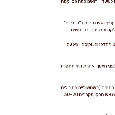
כשעדיין רואים כמה פסי קמח
וק העניין: המים החמים “פותחים”
ה ומבריקה, בלי גושים.
פרדים מעט מהדפנות, וקיסם יוצא עם
חדר לפני חיתוך, אחרת היא תתפורר.
מים 150 מ״ל שמנת מתוקה עד סף רתיחה (כשהשוליים מתחילים
לבעבע). שופכים על 150 גרם שוקולד מריר בקערה, ממתינים דקה, ואז מערבבים עד שנוצר גנאש חלק. מקררים 20–30