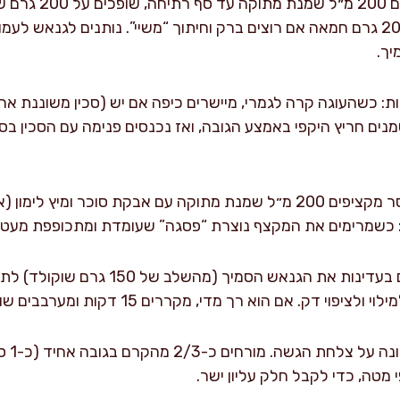
מכינים גנאש לציפוי:
יך.
: כשהעוגה קרה לגמרי, מיישרים כיפה אם יש (סכין משוננת ארו
נים חריץ היקפי באמצע הגובה, ואז נכנסים פנימה עם הסכין בסי
מקציפים קרם: בקערת מיקסר מקציפים 200 מ״ל שמנת מתוקה עם אבקת סוכר 
ב: כשמרימים את המקצף נוצרת “פסגה” שעומדת ומתכופפת מעט 
פוי דק. אם הוא רך מדי, מקררים 15 דקות ומערבבים שוב.
הרכבה:
מטה, כדי לקבל חלק עליון ישר.