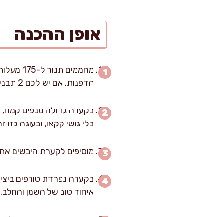
אופן ההכנה
הדפנות. אם יש לכם 2 תבניות זהות, אפשר לחלק מראש ולאפות בו-זמנית, אבל גם תבנית אחת עובדת מצוין.
בקערה גדולה מנפים קמח, קק
בלי גושי קקאו, ובעוגה כזו 
מוסיפים לקערת היבשים את הסוכר ומערבבים 20 שניות במטרפה
בקערה נפרדת טורפים ביצים 
איחוד טוב של השמן והחלב.