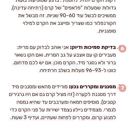
גדולות שמעלות "פלאפים" של קרם (רתיחה עדינה),
ממשיכים לבשל עוד 60–90 שניות. זה מבשל את
הקורנפלור כמו שצריך ומייצב את הקרם למילוי
סופגניות.
בדיקת סמיכות ודיוק:
אני אוהב לבדוק עם מרית:
מעבירים קו עם אצבע על גב המרית, ואם הקו נשאר
ברור ולא נסגר מיד, הקרם מוכן. אם יש לכם מדחום,
כוונו ל-93–96 מעלות בשלב הרתיחה.
מסננים ומקררים נכון:
מורידים מהאש ומסננים מיד
דרך מסננת לקערה (זה מציל קרם גם אם היו גרגירים
קטנים). מוסיפים חמאה ומערבבים עד שהיא נמסה
לגמרי. מצמידים ניילון נצמד ישירות על פני הקרם כדי
למנוע קרום, ומקררים לפחות שעתיים, ועדיף 3 שעות.