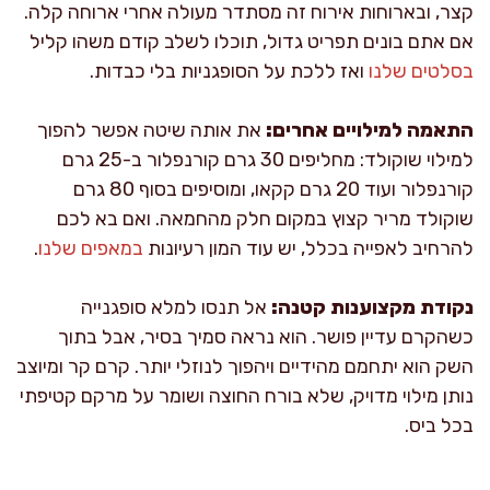
קצר, ובארוחות אירוח זה מסתדר מעולה אחרי ארוחה קלה.
אם אתם בונים תפריט גדול, תוכלו לשלב קודם משהו קליל
בסלטים שלנו
ואז ללכת על הסופגניות בלי כבדות.
התאמה למילויים אחרים:
את אותה שיטה אפשר להפוך
למילוי שוקולד: מחליפים 30 גרם קורנפלור ב-25 גרם
קורנפלור ועוד 20 גרם קקאו, ומוסיפים בסוף 80 גרם
שוקולד מריר קצוץ במקום חלק מהחמאה. ואם בא לכם
להרחיב לאפייה בכלל, יש עוד המון רעיונות
במאפים שלנו
.
נקודת מקצוענות קטנה:
אל תנסו למלא סופגנייה
כשהקרם עדיין פושר. הוא נראה סמיך בסיר, אבל בתוך
השק הוא יתחמם מהידיים ויהפוך לנוזלי יותר. קרם קר ומיוצב
נותן מילוי מדויק, שלא בורח החוצה ושומר על מרקם קטיפתי
בכל ביס.