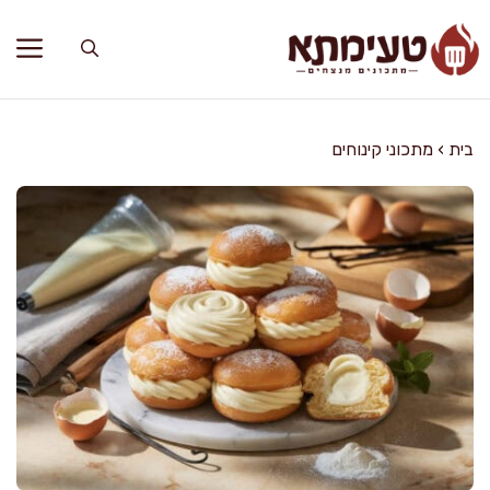
דלג
תוכן
בית
›
מתכוני קינוחים