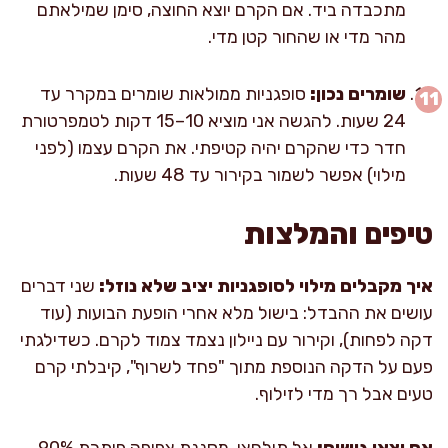
מתכבדה ביד. אם הקרם יוצא החוצה, סימן שמילאתם
מהר מדי או שהחור קטן מדי.
שומרים נכון:
סופגניות ממולאות שומרים במקרר עד
24 שעות. להגשה אני מוציא 10–15 דקות לטמפרטורת
חדר כדי שהקרם יהיה קטיפתי. את הקרם עצמו (לפני
מילוי) אפשר לשמור בקירור עד 48 שעות.
טיפים והמלצות
איך מקבלים מילוי לסופגניות יציב שלא נוזל:
שני דברים
עושים את ההבדל: בישול מלא אחרי הופעת הבועות (עוד
דקה לפחות), וקירור עם ניילון נצמד צמוד לקרם. כשדילגתי
פעם על הדקה הנוספת מתוך "פחד לשרוף", קיבלתי קרם
טעים אבל רך מדי לזילוף.
אם יצאו גושים:
אל תילחצו. מסננת צפופה פותרת 90%