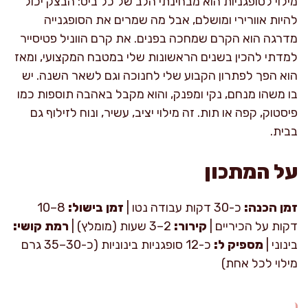
מילוי לסופגניות הוא מבחינתי הלב של כל ביס: הבצק יכול
להיות אוורירי ומושלם, אבל מה שמרים את הסופגנייה
מדרגה הוא הקרם שמחכה בפנים. את קרם הווניל פטיסייר
למדתי להכין בשנים הראשונות שלי במטבח המקצועי, ומאז
הוא הפך לפתרון הקבוע שלי לחנוכה וגם לשאר השנה. יש
בו משהו מנחם, נקי ומפנק, והוא מקבל באהבה תוספות כמו
פיסטוק, קפה או תות. זה מילוי יציב, עשיר, ונוח לזילוף גם
בבית.
על המתכון
זמן הכנה:
כ-30 דקות עבודה נטו |
זמן בישול:
8–10
דקות על הכיריים |
קירור:
2–3 שעות (מומלץ) |
רמת קושי:
בינוני |
מספיק ל:
כ-12 סופגניות בינוניות (כ-30–35 גרם
מילוי לכל אחת)