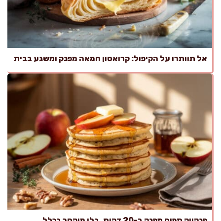
אל תוותרו על הקיפול: קרואסון חמאה מפנק ומשגע בבית
פנקייק תפוח מפנק ב-20 דקות, בלי מיקסר בכלל