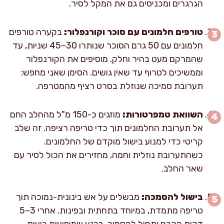
הגרגרים ומכניסים גם את המקל לסיר.
טורפים חלמונים עם סוכר וקורנפלור:
בקערה טורפים
חלמונים עם 50 גרם הסוכר שנותרו 30–45 שניות, עד
שהמרקם מעט בהיר וחלק. מוסיפים את הקורנפלור
וממשיכים לטרוף עד שאין גושים. הסימן שאני מחפש:
תערובת סמיכה שנוזלת בסרט רציף מהמטרפה.
השוואת טמפרטורות:
מוזגים כ-150 מ"ל מהחלב החם
אל תערובת החלמונים תוך כדי טריפה רציפה. זה שלב
קריטי כדי למנוע בישול מוקדם של החלמונים.
כשהתערובת נוזלית וחמה, מחזירים את הכול לסיר עם
שאר החלב.
בישול להסמכה:
מבשלים על אש בינונית-נמוכה תוך
טריפה מתמדת, במיוחד בתחתית ובפינות. אחרי 3–5
דקות הקרם יתחיל להסמיך. ברגע שמופיעות בועות