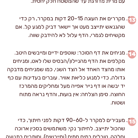
עם מרית מדורגת עד שהמשטח חלק יחסית.
מקררים את העוגה 15–20 דקות במקרר, רק כדי
שהגנאש יתייצב מעט אך יישאר דביק למגע קל. אם
מקשיחים לגמרי, הדף עלול לא להידבק שווה.
מניחים את דף הסוכר: שוטפים ידיים ומייבשים היטב.
מקלפים את הדף מהניילון/הבסיס שלו לאט, ומניחים
אותו מהצד האחד אל הצד השני, כמו שמניחים מדבקה
גדולה, כדי למנוע כליאת אוויר. עוברים בעדינות עם כף
יד יבשה או דף נייר אפייה מעל ומחליקים מהמרכז
החוצה. סימן הצלחה: אין בועות, והדף נראה מתוח
ושטוח.
מעבירים למקרר ל-60–90 דקות לפני חיתוך, כדי
שהכול יתייצב. לחיתוך נקי: משתמשים בסכין ארוכה
וחלקה, טובלים במים חמים (ומייבשים), וחותכים בתנועה