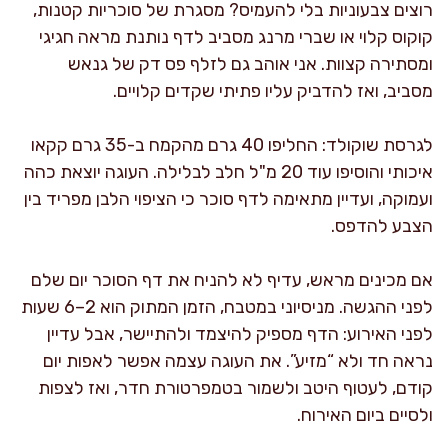
רוצים צבעוניות בלי להעמיס? מסגרת של סוכריות קטנות,
קוקוס קלוי או שברי מרנג מסביב לדף נותנת מראה חגיגי
ומסתירה קצוות. אני אוהב גם לזלף פס דק של גנאש
מסביב, ואז להדביק עליו פתיתי שקדים קלויים.
לגרסת שוקולד: החליפו 40 גרם מהקמח ב-35 גרם קקאו
איכותי והוסיפו עוד 20 מ"ל חלב לבלילה. העוגה יוצאת כהה
ועמוקה, ועדיין מתאימה לדף סוכר כי הציפוי הלבן מפריד בין
הצבע להדפס.
אם מכינים מראש, עדיף לא להניח את דף הסוכר יום שלם
לפני ההגשה. מניסיוני במטבח, הזמן המתוק הוא 2–6 שעות
לפני האירוע: הדף מספיק להיצמד ולהתיישר, אבל עדיין
נראה חד ולא “מזיע”. את העוגה עצמה אפשר לאפות יום
קודם, לעטוף היטב ולשמור בטמפרטורת חדר, ואז לצפות
ולסיים ביום האירוח.