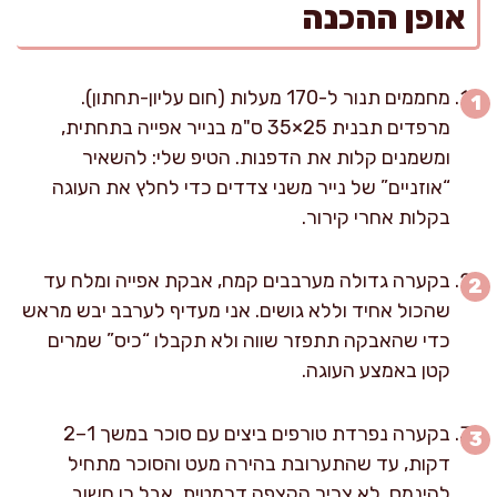
אופן ההכנה
מחממים תנור ל-170 מעלות (חום עליון-תחתון).
מרפדים תבנית 25×35 ס"מ בנייר אפייה בתחתית,
ומשמנים קלות את הדפנות. הטיפ שלי: להשאיר
“אוזניים” של נייר משני צדדים כדי לחלץ את העוגה
בקלות אחרי קירור.
בקערה גדולה מערבבים קמח, אבקת אפייה ומלח עד
שהכול אחיד וללא גושים. אני מעדיף לערבב יבש מראש
כדי שהאבקה תתפזר שווה ולא תקבלו “כיס” שמרים
קטן באמצע העוגה.
בקערה נפרדת טורפים ביצים עם סוכר במשך 1–2
דקות, עד שהתערובת בהירה מעט והסוכר מתחיל
להינמס. לא צריך הקצפה דרמטית, אבל כן חשוב