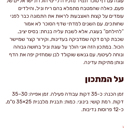
עוגה עם דף סוכר תמיד מזכירה לי ימי הולדת ישראליים של
פעם, כאלה שהמטבח מתמלא בהם ריח וניל, והילדים
עומדים על קצות האצבעות לראות את התמונה כבר לפני
שחותכים. עם השנים למדתי שדף הסוכר לא אמור
“להילחם” בעוגה, אלא לשבת עליה בנחת: בסיס יציב,
שכבת קרם דקה שמדביקה בעדינות, וקירור קצר שמיישר
הכול. במתכון הזה אני הולך על עוגת וניל בחושה גבוהה
ונוחה לעיטוף, עם גנאש שוקולד לבן שמחזיק יפה את הדף
ונותן מתיקות עדינה.
על המתכון
זמן הכנה: כ-35 דקות עבודה פעילה. זמן אפייה: 30–35
דקות. רמת קושי: בינוני. כמות: תבנית מלבנית 25×35 ס"מ,
כ-12 פרוסות נדיבות.