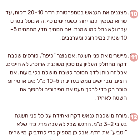
מצננים את הגנאש בטמפרטורת חדר 10–20 דקות, עד
שהוא מסמיך למריחה: כשמרימים כף, הוא נופל בסרט
עבה ולא נוזל כמו שמנת. אם הסמיך מדי, מחממים 5–
10 שניות במיקרוגל ומערבבים.
מיישרים את פני העוגה: אם נוצר “כיפה”, פורסים שכבה
דקה מהחלק העליון עם סכין משוננת ארוכה. לא חייבים,
אבל זה נותן לדף הסוכר לשבת מושלם בלי בועות. אם
רוצים, מברישים ממש בעדינות 5–10 מ"ל מים או סירופ
סוכר רק כדי לרכך מעט את הפירורים ולהפוך את
השטח לאחיד.
מורחים שכבת גנאש דקה ואחידה על כל פני העוגה
בעובי 2–3 מ"מ. הדגש שלי: לא עבה מדי, כדי שלא
“יטביע” את הדף, אבל כן מספיק כדי להדביק. מיישרים