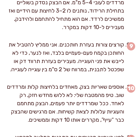
מרדדים לעובי 4–5 מ"מ. אם הבצק נסדק בשוליים
בתחילת הרידוד, נותנים לו 2–3 לחיצות עם הידיים ואז
ממשיכים לרדד. אם הוא מתחיל להתחמם ולהידבק,
מעבירים ל-10 דקות במקרר.
קורצים צורות בעזרת חותכנים. אני ממליץ להטביל את
החותכן בקמח פעם-פעמיים בלבד, ואז לנער, כדי לא
לייבש את פני העוגייה. מעבירים בעזרת תרווד דק או
שפכטל לתבנית, במרווח של 2 ס"מ בין עוגייה לעוגייה.
אוספים שאריות בצק, מאחדים בלחיצות קלות ומרדדים
שוב. טיפ מהמטבח שלי: לא ללוש מחדש חזק, רק
לאחד. ככל שמרדדים יותר פעמים, הבצק מתחמם
והעוגיות עלולות לצאת קשיחות. אם מרגישים שהבצק
כבר “עייף”, מקררים אותו 10 דקות וממשיכים.