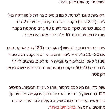
ושומרים על אותו צבע בהיר.
וריאציות טעם: לגרסת לימון מוסיפים גרידת לימון דקה מ-1
לימון (כ-2 גרם) לקמח. לגרסת קינמון מוסיפים 2 גרם
קינמון. לגרסת שקדים מחליפים 40 גרם מהקמח בקמח
שקדים ומוסיפים עוד 10 מ"ל חלב צמחי אם צריך.
ציפוי בסיסי טבעוני (רשות): מערבבים 120 גרם אבקת סוכר
עם 20–25 מ"ל מיץ לימון או מים, עד שמתקבל זיגוג סמיך
שנוזל לאט. טובלים חצי עוגייה או מזלפים. נותנים לזיגוג
להתייבש 40–60 דקות בטמפרטורת חדר לפני שמכניסים
לקופסה.
שוקולד: אם בא לכם להפוך אותן לעוגיות חגיגיות, ממיסים
120 גרם שוקולד מריר ומטבילים שליש עוגייה. מניחים על
נייר אפייה עד התייצבות. שילוב מעולה לצד עוד רעיונות
מתוקים שתמצאו
בקינוחים באתר
.