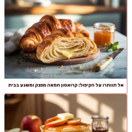
אל תוותרו על הקיפול: קרואסון חמאה מפנק ומשגע בבית