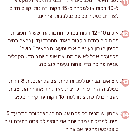
לפני האפייה מכניסים את התבנית המלאה למקפיא
ל-10 דקות או למקרר ל-15 דקות. זה נותן קווים חדים
לצורות, בעיקר בכוכבים, לבבות ופרחים.
אופים 10–12 דקות במרכז התנור, עד ששולי העוגיות
מתחילים להזהיב קלות מאוד והמרכז עדיין נראה בהיר.
הסימן הנכון בעיניי הוא כשהעוגייה נראית “יבשה”
מלמעלה אבל לא שחומה. אם אופים יותר מדי, מקבלים
עוגייה פריכה מדי ופחות נעימה לנגיסה.
מוציאים ומניחים לעוגיות להתייצב על התבנית 8 דקות.
בשלב הזה הן עדיין עדינות מאוד. רק אחרי ההתייצבות
מעבירים לרשת צינון לעוד 15 דקות עד קירור מלא.
אחסון: שומרים בקופסה אטומה בטמפרטורת חדר עד 5
ימים. לפריכות יציבה יותר אני מוסיף לקופסה חתיכת נייר
סופג יבש ומחליף אם צריך.