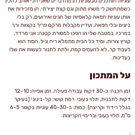
עוגיות חותכנים טבעוניות הן מהדברים שאני הכי אוהב להכין
כשמתחשק לי משהו מתוק וגם קצת יצירתי. הן מזכירות את
אותן עוגיות חמאה קלאסיות של חגים ואירועים, רק בלי
ביצים ובלי חמאה, ועדיין מקבלות מרקם פריך בקצוות ורך
במרכז. במטבח שלי הן הפכו למסורת קטנה: אני מרדד,
קורץ צורות, ומיד כל הבית מתמלא ריח וניל. הסוד הוא
לעבוד קר, לא להעמיס קמח, ולתת לתנור לעשות את שלו
בעדינות.
על המתכון
זמן הכנה: כ-30 דקות עבודה פעילה. זמן אפייה: 10–12
דקות לתבנית, תלוי בעובי. רמת קושי: קל-בינוני (בעיקר
בגלל רידוד וקריצה). כמות: כ-30–40 עוגיות בקוטר 5–6
ס"מ, תלוי בעובי ובריבוי הקריצות.