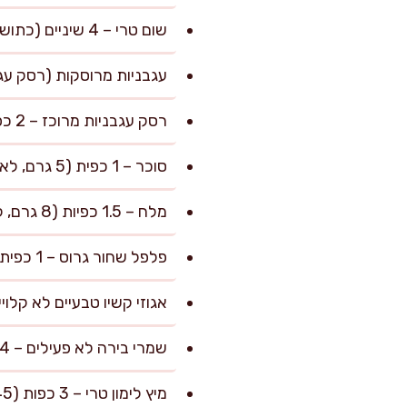
שום טרי – 4 שיניים (כתושות דק, כ-12 גרם)
עגבניות מרוסקות (רסק עגבניות איכותי) – 800
רסק עגבניות מרוכז – 2 כפות גדושות (כ-60 גרם)
סוכר – 1 כפית (5 גרם, לאיזון חמיצות הרוטב)
מלח – 1.5 כפיות (8 גרם, להתחלק בין הרוטב, הקשיו והתרד)
פלפל שחור גרוס – 1 כפית (2 גרם)
אגוזי קשיו טבעיים לא קלויים – 250 גרם (מושרים במים חמים שעה לפחות או במים 
שמרי בירה לא פעילים – 4 כפות (24 גרם, מעניקים טעם גבינתי)
מיץ לימון טרי – 3 כפות (45 מ"ל)