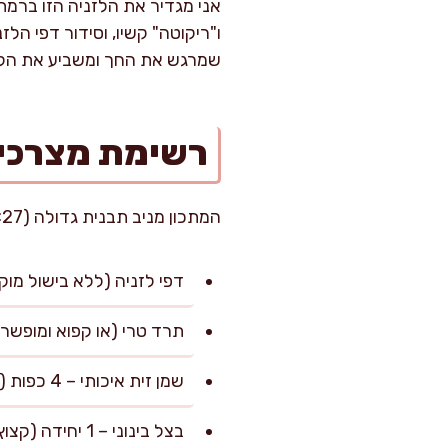
אני מגדיר את הלזניה הזו ברמת 
ו"ריקוטה" קשיו, וסידור דפי הל
שמרגש את החך ומשביע את הלב
רשימת מצרכי
המתכון מניב תבנית גדולה (27×20 ס"מ) של כ-8 מנות נדיבות, כל מנה במשקל כ-200 גרם.
דפי לזניה (ללא בישול מוקדם) – 300 גרם (כ-12 דפים, לבדוק שמותאמים לא
תרד טרי (או קפוא ומופשר היטב) – 400 גרם (קצוץ גס, לחץ היט
שמן זית איכותי – 4 כפות (לשימוש בכל השלבים)
בצל בינוני – 1 יחידה (קצוץ דק, כ-120 גרם)