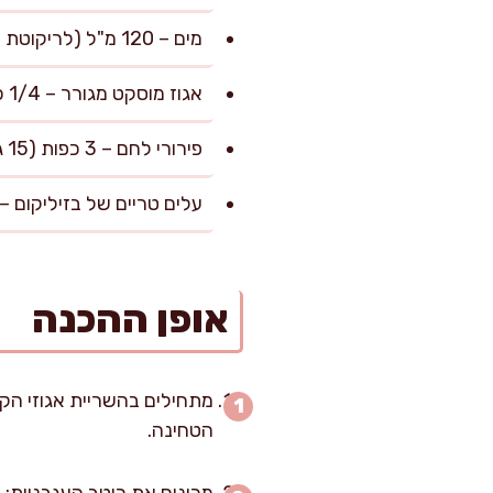
מים – 120 מ"ל (לריקוטת הקשיו, להגעה למרקם חלק)
אגוז מוסקט מגורר – 1/4 כפית (0.5 גרם)
פירורי לחם – 3 כפות (15 גרם, אופציונלי לפיזור מעל השכבה העליונה)
עלים טריים של בזיליקום – חופן (20 גרם, לקישוט בשירות ו
אופן ההכנה
מתחילים בהשריית אגוזי הקש
הטחינה.