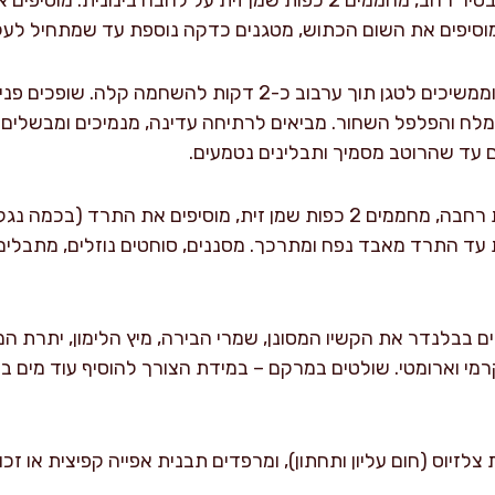
מכינים את רוטב העגבניות: בסיר רחב, מחממים 2 כפות שמן זית על להבה
מוסיפים את רסק העגבניות וממשיכים לטגן תוך ערבוב כ-2 דקות
המלח והפלפל השחור. מביאים לרתיחה עדינה, מנמיכים ומבשלי
מקפיצים את התרד: במחבת רחבה, מחממים 2 כפות שמן זית, מוסיפים את
תוך ערבוב 4-6 דקות עד התרד מאבד נפח ומתרכך. מסננים, סוחטים נוזלים, מ
מי וארומטי. שולטים במרקם – במידת הצורך להוסיף עוד מים