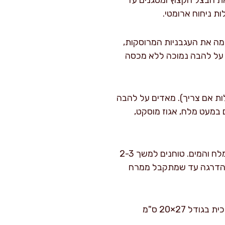
 בינונית. מוסיפים את הבצל הקצוץ ומטגנים עד
 להשחמה קלה. שופכים פנימה את העגבניות המרוסקות,
ם על להבה נמוכה ללא מכסה
 התרד (בכמה נגלות אם צריך). מאדים על להבה
תבלים במעט מלח, אגוז מוסקט,
מכינים "ריקוטה" קשיו: מניחים בבלנדר את הקשיו המסונן, שמרי הבירה, מיץ הלימון, יתרת המלח והמים. טוחנים למשך 2-3
 בהדרגה עד שמתקבל ממרח
מחממים תנור ל-180 מעלות צלזיוס (חום עליון ותחתון), ומרפדים תבנית אפייה קפיצית או זכוכית בגודל 27×20 ס"מ