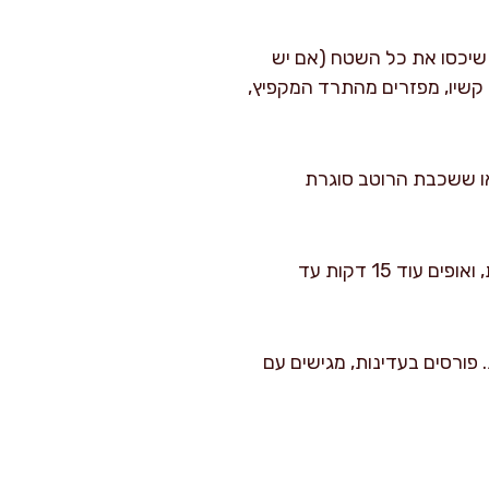
 שיכסו את כל השטח (אם יש
 קשיו, מפזרים מהתרד המקפיץ,
דאו ששכבת הרוטב סוגרת
מכסים בנייר אלומיניום ואופים 35 דקות ב-180 מעלות. מסירים כיסוי, מגבירים ל-200 מעלות, ואופים עוד 15 דקות עד
ת בטמפרטורה החדרית. פורסים בעדינות, מגישים עם