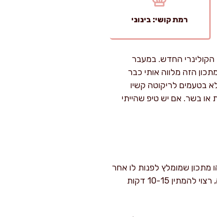
רמת קושי: בינוני
 הקולינרי החדש. במעבר
תכון הזה מלווה אותי כבר
מלא בטעמים לריקוטה קשיו
 או בשר. אם יש טיפ שהייתי
ה בתנור. זהו מתכון שמומלץ לפנות לו אחר
צהריים רגוע – להזמין ריחות ומרקמים להצטבר באיטיות במטבח, ליהנות מכל שלב. אחרי האפייה, רצוי להמתין 10-15 דקות