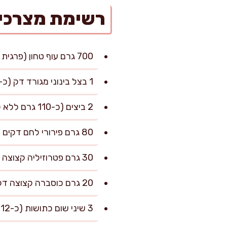
רשימת מצרכי
700 גרם עוף טחון (פרגית מומלץ, או חזה עוף לתוצאה רזה יותר)
1 בצל בינוני מגורד דק (כ-120 גרם) סחוט מנוזלים
2 ביצים (כ-110 גרם ללא קליפה)
80 גרם פירורי לחם דקים
30 גרם פטרוזיליה קצוצה דק
20 גרם כוסברה קצוצה דק (אופציונלי, מוסיף רעננות)
3 שיני שום כתושות (כ-12 גרם)