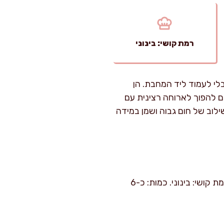
רמת קושי: בינוני
בלי לעמוד ליד המחבת. הן
 להפוך לארוחה רצינית עם
לוב של חום גבוה ושמן במידה
זמן הכנה: 25 דק' עבודה פעילה. זמן בישול: 16–18 דק' אפייה ועוד 2 דק' השחמה אופציונלית. רמת קושי: בינוני. כמות: כ-6