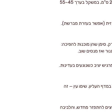
מעצבים לביבות: מרטיבים ידיים קלות במים קרים. יוצרים לביבות בקוטר 6–7 ס"מ ובעובי 1.5–2 ס"מ, במשקל בערך 45–55
ירות את התבנית החמה מהתנור. משמנים אותה ב-15 מ"ל שמן זית (אפשר בעזרת מברשת).
 תרווד דק. סימן שהן מוכנות להפיכה:
דדים והמרכז מרגיש יציב כשנוגעים בעדינות.
ל עליון בסוף, כשהתבנית במדף העליון. שימו עין — זה
 המנוחה הזו עוזרת למיצים להתפזר מחדש, והלביבה