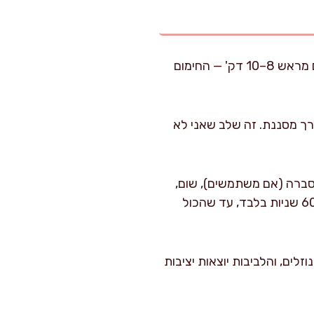
מחממים תנור ל-220 מעלות על מצב טורבו. מניחים תבנית תנור רחבה בפנים כדי שתתחמם מראש 8–10 דק' — החימום
דרך מסננת. זה שלב שאני לא
כוסברה (אם משתמשים), שום,
חרדל, שמן זית, מלח, פלפל, פפריקה, כורכום וגרידת לימון. מערבבים בידיים או בכף עץ 40–60 שניות בלבד, עד שהכול
י הלחם סופגים נוזלים, והלביבות יוצאות יציבות