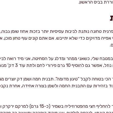
וררת בביס הראשון.
ית טחונה נותנת לביבות עסיסיות יותר בזכות אחוז שומן גבוה, וח
אפייה מדויקים כדי שלא יתייבש. אם אתם קונים עוף טחון מוכן,
.
במטבח שלי, כשאני ממהר ומדלג על הסחיטה, אני מיד רואה לביב
ירורי לחם ולתת עוד 3 דק' מנוחה לפני עיצוב.
כי בטוחה לקבל “טיגון מדומה”. תבנית חמה ושמן דק יוצרים מ
ד בזהירות עם התבנית החמה ולשמן בצורה אחידה, אחרת נקבל ל
וריאציות טעם שאני אוהב: אפשר להחליף חצי מהפטרוזי