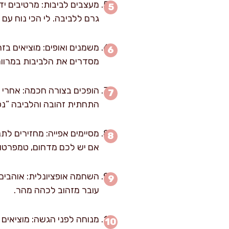
גרם ללביבה. לי הכי נוח עם
מסדרים את הלביבות במרווח של 2 ס"מ זו מזו. מכניסים לתנור ואו
התחתית זהובה והלביבה “נפרדת” מהתבנ
אם יש לכם מדחום, טמפרטורת לי
עובר מזהוב לכהה מהר.