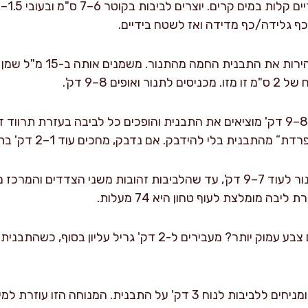
 כף גלידה/כף מדידה ואז לשטח בידיים.
משמנים ואופים: מוציאים בזה
פים 8–9 דק'.
הופכים בצורה חכמה: אחרי 8–9 דק' מוציאים את התבנית והופכים כל לביבה בעזרת
ית בלי להידבק. אם נדבק, מחכים עוד 1–2 דק' בתנור ואז מנסים שוב.
מסיימים אפייה: מחזירים לתנור לעוד 7–9 דק', עד שהלביבות זהובות משני הצ
בה מומלצת לעוף טחון היא 74 מעלות.
השחמה אופציונלית: אוהבים צבע עמוק יותר? מעבירים ל-2 דק' גרי
מנוחה לפני הגשה: מוציאים ומניחים ללביבות לנוח 3 דק' על התבנית.