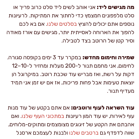
מה מגישים ליד:
אני אוהב לשים ליד סלט כרוב פריך או
סלט מלפפונים חמצמץ כדי לחתוך את המתיקות. לרעיונות
נוספים אתם יכולים להציץ
בסלטים שלנו
. אם בא לכם
להפוך את הארוחה לאסייתית יותר, מגישים עם אורז מאודה
וסיר קטן של הרוטב בצד לטבילה.
שמירה וחימום מחדש:
במקרר עד 3 ימים בקופסה סגורה.
לחימום, אני מחמם תנור ל-200 מעלות ומחזיר ל-10–12
דקות על רשת, ואז מבריש עוד שכבת רוטב. במיקרוגל הן
יוצאות טעימות אבל פחות פריכות, אז אם יש זמן אני תמיד
מעדיף תנור.
עוד השראה לעוף ורוטבים:
אם אתם בקטע של עוד מנות
עוף לאירוח, יש עוד המון רעיונות
במתכוני העוף שלנו
. ואם
אהבתם את הקטע של זיגוגים מצומצמים ומתוקים-מלוחים,
שווה לדפדף גם
ברטבים שלנו
ולבנות לעצמכם ארסנל