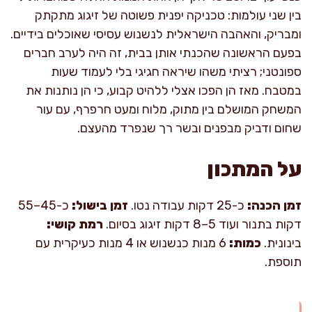
בין שני עולמות: טכניקה יפנית פשוטה של זיגוג מתקתק
ומבריק, והאהבה הישראלית לנשנוש עסיסי שאוכלים בידיים.
בפעם הראשונה שהכנתי אותן בבית, זה היה לערב חברים
ספונטני; רציתי משהו שיראה חגיגי בלי לעמוד שעות
במטבח. מאז הן הפכו אצלי ללהיט קבוע, כי הן נותנות את
המשחק המושלם בין מתוק, מלוח ומעט חרפרף, עם עור
שחום ודביק מבפנים ובשר רך שנפרד מהעצם.
על המתכון
זמן הכנה:
כ-25 דקות עבודה נטו.
זמן בישול:
כ-45–55
דקות בתנור ועוד 5–8 דקות זיגוג בסיום.
רמת קושי:
בינונית.
כמות:
6 מנות כנשנוש או 4 מנות כעיקרית עם
תוספת.