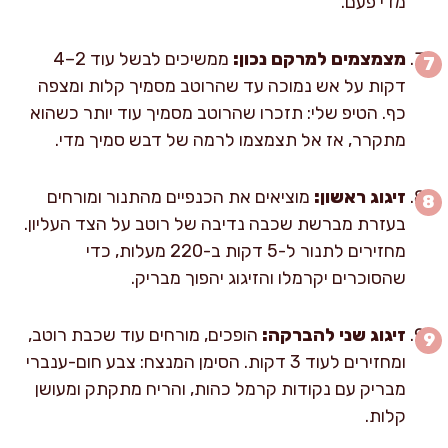
מדי פעם.
מצמצמים למרקם נכון:
ממשיכים לבשל עוד 2–4
דקות על אש נמוכה עד שהרוטב מסמיך קלות ומצפה
כף. הטיפ שלי: תזכרו שהרוטב מסמיך עוד יותר כשהוא
מתקרר, אז אל תצמצמו לרמה של דבש סמיך מדי.
זיגוג ראשון:
מוציאים את הכנפיים מהתנור ומורחים
בעזרת מברשת שכבה נדיבה של רוטב על הצד העליון.
מחזירים לתנור ל-5 דקות ב-220 מעלות, כדי
שהסוכרים יקרמלו והזיגוג יהפוך מבריק.
זיגוג שני להברקה:
הופכים, מורחים עוד שכבת רוטב,
ומחזירים לעוד 3 דקות. הסימן המנצח: צבע חום-ענברי
מבריק עם נקודות קרמל כהות, והריח מתקתק ומעושן
קלות.