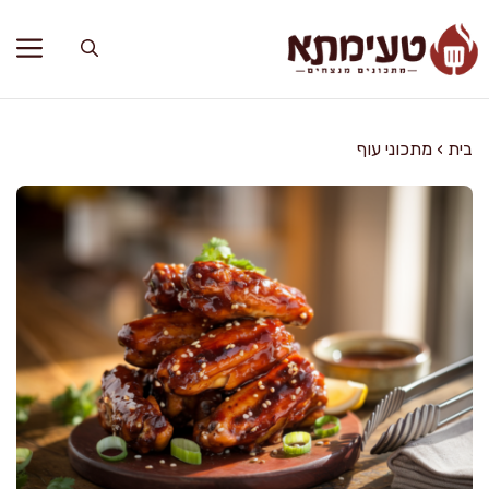
דלג
תוכן
בית
›
מתכוני עוף