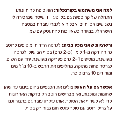
למה אני משתמש בקורנפלור:
הוא סופח לחות ונותן
התחלה של קריספיות גם בלי טיגון. זו שיטה שמזכירה לי
נשנושים אסייתיים, אבל היא לגמרי עובדת במטבח
הישראלי, במיוחד כשאין כוח להתעסק עם שמן.
וריאציות שאני מכין בבית:
לגרסה הדרית, מוסיפים לרוטב
גרידה דקה מ-1 לימון (כ-2 גרם) בסוף הבישול. לגרסה
מעושנת, מוסיפים 1–2 גרם פפריקה מעושנת יחד עם השום.
לגרסה פחות מתוקה, מחליפים את הדבש ב-10 מ"ל מים
ומורידים 10 גרם סוכר.
אפשר גם על האש:
צולים את הכנפיים בחום בינוני עד שהן
שחומות ומוכנות, ואז מברישים רוטב רק בדקות האחרונות
כדי לא לשרוף את הסוכר. אותו עיקרון עובד גם בתנור וגם
על גריל: רוטב עם סוכר פוגש חום גבוה רק בסוף.