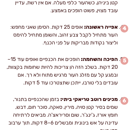
קטן ביניהן, כשהעור כלפי מעלה. אם אין רשת, עדיין
עובד מצוין, פשוט הופכים באמצע.
אפייה ראשונה:
אופים 25 דקות. הסימן שאני מחפש:
העור מתחיל לקבל צבע זהוב, והשומן מתחיל להימס
וליצור נקודות מבריקות על פני הכנף.
הפיכה והשחמה:
הופכים את הכנפיים ואופים עוד 15–
20 דקות. בשלב הזה הן צריכות להיות שחומות בקצוות,
ובמגע קל עם מזלג העור מרגיש מתוח ולא רך. אם
עובדים בלי טורבו, ייתכן שתצטרכו עוד 5 דקות.
מכינים רוטב טריאקי ביתי:
בזמן שהכנפיים בתנור,
שמים בסיר קטן סויה, מירין, סאקה, סוכר חום, דבש,
חומץ אורז, ג'ינג'ר, שום וסריראצ'ה. מביאים לרתיחה
עדינה על אש בינונית ומבשלים 6–8 דקות, תוך ערבוב