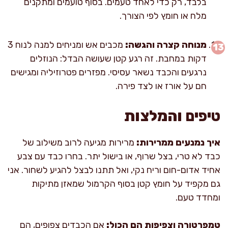
בלבד, רק כדי לאחד טעמים. בסוף טועמים ומתקנים
מלח או חומץ לפי הצורך.
מנוחה קצרה והגשה:
מכבים אש ומניחים למנה לנוח 3
דקות במחבת. זה רגע קטן שעושה הבדל: הנוזלים
נרגעים והכבד נשאר עסיסי. מפזרים פטרוזיליה ומגישים
חם על אורז או לצד פירה.
טיפים והמלצות
איך נמנעים ממרירות:
מרירות מגיעה לרוב משילוב של
כבד לא טרי, בצל שרוף, או בישול יתר. בחרו כבד עם צבע
אחיד אדום-חום וריח נקי, ואל תתנו לבצל להגיע לשחור. אני
גם מקפיד על חומץ קטן בסוף הקרמול שמאזן מתיקות
ומחדד טעם.
טמפרטורה וצפיפות הם הכול:
אם הכבדים צפופים, הם