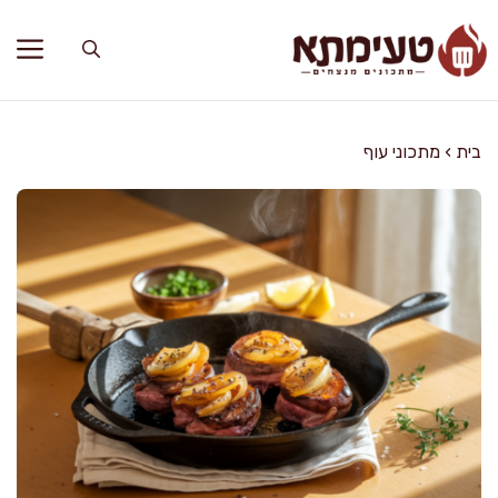
דלג
תוכן
בית
›
מתכוני עוף