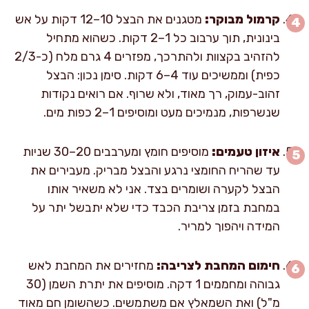
קרמול מבוקר:
מטגנים את הבצל 10–12 דקות על אש
בינונית, תוך ערבוב כל 1–2 דקות. כשהוא מתחיל
להזהיב בקצוות ולהתרכך, מפזרים 4 גרם מלח (כ-2/3
כפית) וממשיכים עוד 4–6 דקות. סימן נכון: הבצל
זהוב-עמוק, רך מאוד, ולא שרוף. אם רואים נקודות
שנשרפות, מנמיכים מעט ומוסיפים 1–2 כפות מים.
איזון טעמים:
מוסיפים חומץ ומערבבים 20–30 שניות
עד שהריח החומצי נרגע והבצל מבריק. מעבירים את
הבצל לקערה ושומרים בצד. אני לא משאיר אותו
במחבת בזמן צריבת הכבד כדי שלא יתבשל יתר על
המידה ויהפוך למריר.
חימום המחבת לצריבה:
מחזירים את המחבת לאש
גבוהה ומחממים 1 דקה. מוסיפים את יתרת השמן (30
מ"ל) ואת השמאלץ אם משתמשים. כשהשומן חם מאוד