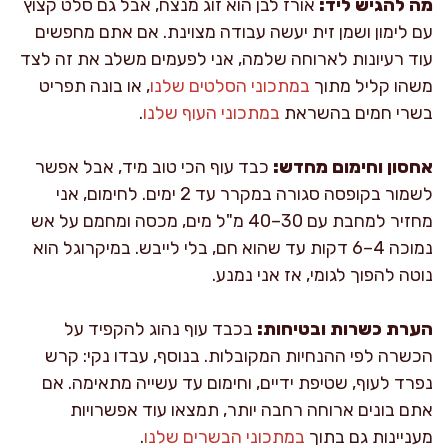
מה להגיש ליד:
אורז לבן הוא זוג מנצח, אבל גם סלט קצוץ
עם לימון ושמן זית יעשה עבודה מצוינת. אם אתם מחפשים
עוד רעיונות לארוחה שלמה, אני לפעמים משלב את זה לצד
משהו קליל מתוך
במתכוני הסלטים שלנו
, או בונה תפריט
בשרי חמים בהשראת
במתכוני העוף שלנו
.
אחסון וחימום מחדש:
כבד עוף הכי טוב מיד, אבל אפשר
לשמור בקופסה סגורה במקרר עד 2 ימים. לחימום, אני
מחזיר למחבת עם 30–40 מ"ל מים, מכסה ומחמם על אש
נמוכה 4–6 דקות עד שהוא חם, בלי לייבש. במיקרוגל הוא
נוטה להפוך לגומי, אז אני נמנע.
הערת כשרות ובטיחות:
בכבד עוף נהוג להקפיד על
הכשרה לפי ההנחיות המקובלות. בנוסף, עבדו נקי: קרש
נפרד לעוף, שטיפת ידיים, וחימום עד עשייה מתאימה. אם
אתם בונים ארוחה רחבה יותר, תמצאו עוד אפשרויות
מעניינות גם בתוך
במתכוני הבשרים שלנו
.