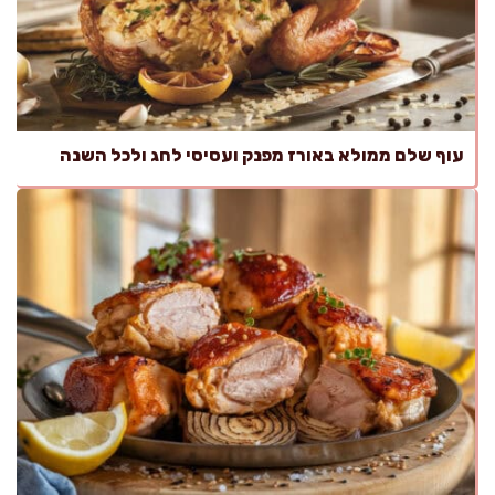
עוף שלם ממולא באורז מפנק ועסיסי לחג ולכל השנה