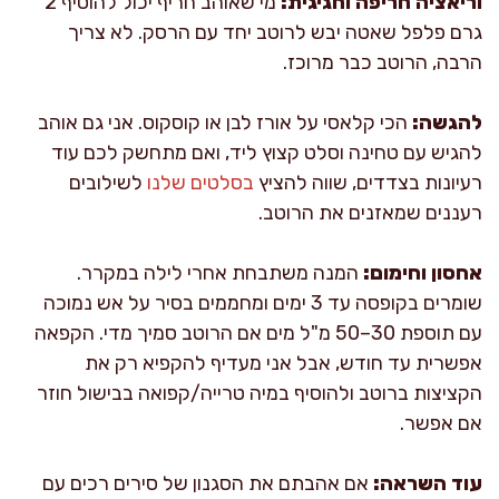
וריאציה חריפה וחגיגית:
מי שאוהב חריף יכול להוסיף 2
גרם פלפל שאטה יבש לרוטב יחד עם הרסק. לא צריך
הרבה, הרוטב כבר מרוכז.
להגשה:
הכי קלאסי על אורז לבן או קוסקוס. אני גם אוהב
להגיש עם טחינה וסלט קצוץ ליד, ואם מתחשק לכם עוד
רעיונות בצדדים, שווה להציץ
בסלטים שלנו
לשילובים
רעננים שמאזנים את הרוטב.
אחסון וחימום:
המנה משתבחת אחרי לילה במקרר.
שומרים בקופסה עד 3 ימים ומחממים בסיר על אש נמוכה
עם תוספת 30–50 מ"ל מים אם הרוטב סמיך מדי. הקפאה
אפשרית עד חודש, אבל אני מעדיף להקפיא רק את
הקציצות ברוטב ולהוסיף במיה טרייה/קפואה בבישול חוזר
אם אפשר.
עוד השראה:
אם אהבתם את הסגנון של סירים רכים עם