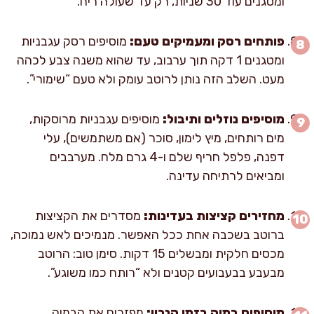
ומטגנים עוד 30 שניות, רק עד שעולה ריח.
פותחים רסק ומעמיקים טעם:
מוסיפים רסק עגבניות
ומטגנים 1 דקה תוך ערבוב, עד שהוא משנה צבע לכהה
מעט. השלב הזה נותן לרוטב עומק ולא טעם “שימורי”.
מוסיפים נוזלים ותיבול:
מוסיפים עגבניות מרוסקות,
מים רותחים, מיץ לימון, סוכר (אם משתמשים), עלי
דפנה, פלפל חריף שלם ו-4 גרם מלח. מערבבים
ומביאים לרתיחה עדינה.
מחזירים קציצות בעדינות:
מסדרים את הקציצות
ברוטב בשכבה אחת ככל האפשר. מנמיכים לאש נמוכה,
מכסים חלקית ומבשלים 15 דקות. סימן טוב: הרוטב
מבעבע בבעבועים קטנים ולא “רותח כמו משוגע”.
מוסיפים במיה בזמן הנכון:
מפזרים את הבמיה