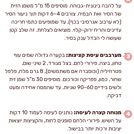
על להבה בינונית-גבוהה. מוסיפים 15 מ"ל משמן הזית
של הסיר ואת הבמיה. צורבים 4–6 דקות תוך ניעור הסיר
(לא ערבוב אגרסיבי בכף), עד שמופיעים כתמי חריכה
עדינים והריח ירוק-קלוי. מוציאים לצלחת. זה שלב קטן
שעושה לי הבדל ענק בסיר.
מערבבים עיסת קציצות:
בקערה גדולה שמים עוף
טחון, ביצה, פירורי לחם, בצל מגורד, 2 שיני שום,
פטרוזיליה (וכוסברה אם משתמשים), 8 גרם מלח, פלפל
שחור, כמון, פפריקה וכורכום. מוסיפים 30 מ"ל שמן זית
ולשים בידיים 60–90 שניות, עד שהמסה אחידה ומעט
דביקה.
מנוחה קצרה לעיסה:
נותנים לעיסה לעמוד 10 דקות
על השיש. פירורי הלחם סופגים לחות, והקציצות יוצאות
יציבות ורכות יותר בבישול.