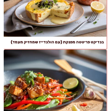
בנדיקט פריטטה מפנקת (עם הולנדייז שמחזיק מעמד)