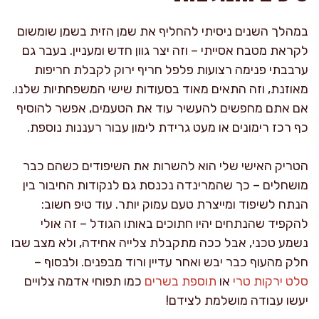
במהלך השנים ניסיתי להחליף את שמן הזית בשמן שומשום
לקראת מטבח אסייתי – וזה יצר גוון חדש ומעניין. בעבר גם
ערבבתי פנימה רצועות פלפל חריף ירוק לקבלת חריפות
מאוזנת, וזה התאים מאוד בסעודות שישי המשפחתיות שלנו.
אם אתם מחפשים להעשיר עוד את הטעמים, אפשר להוסיף
כף רכז רימונים או מעט גרידת לימון עבור רעננות נוספת.
הטריק האישי שלי הוא להשרות את השיפודים כשהם כבר
מושחלים – כך שהמרינדה נכנסת גם לנקודות החיבור בין
הנתח לשיפוד ומייצרת טעם עמוק יותר. עוד טיפ חשוב:
להקפיד שהנתחים יהיו חתוכים באותו הגודל – זה אולי
נשמע טכני, אבל ככה מתקבלת צלייה אחידה, ולא מצב שבו
חלק מהעוף כבר יבש ואחר עדיין ורוד מבפנים. ולבסוף –
סלט ירקות טרי
או
תוספת בשרים
כמו תפוחי אדמה צלויים
יעשו עבודה מושלמת לצידם!