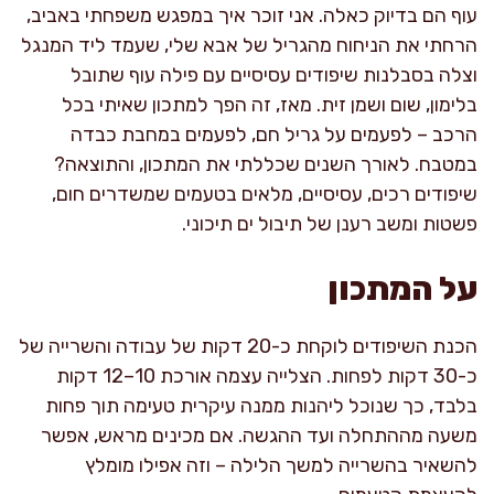
עוף הם בדיוק כאלה. אני זוכר איך במפגש משפחתי באביב,
הרחתי את הניחוח מהגריל של אבא שלי, שעמד ליד המנגל
וצלה בסבלנות שיפודים עסיסיים עם פילה עוף שתובל
בלימון, שום ושמן זית. מאז, זה הפך למתכון שאיתי בכל
הרכב – לפעמים על גריל חם, לפעמים במחבת כבדה
במטבח. לאורך השנים שכללתי את המתכון, והתוצאה?
שיפודים רכים, עסיסיים, מלאים בטעמים שמשדרים חום,
פשטות ומשב רענן של תיבול ים תיכוני.
על המתכון
הכנת השיפודים לוקחת כ-20 דקות של עבודה והשרייה של
כ-30 דקות לפחות. הצלייה עצמה אורכת 10–12 דקות
בלבד, כך שנוכל ליהנות ממנה עיקרית טעימה תוך פחות
משעה מההתחלה ועד ההגשה. אם מכינים מראש, אפשר
להשאיר בהשרייה למשך הלילה – וזה אפילו מומלץ