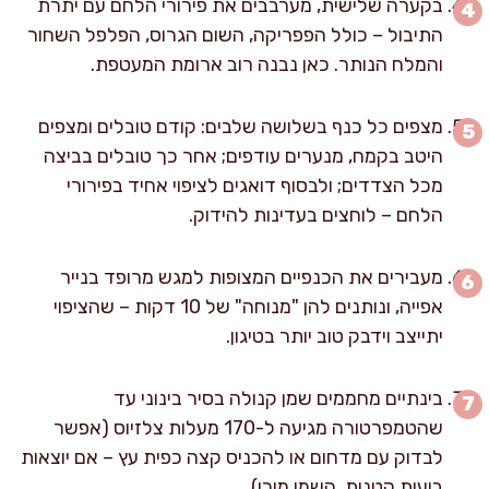
בקערה שלישית, מערבבים את פירורי הלחם עם יתרת
התיבול – כולל הפפריקה, השום הגרוס, הפלפל השחור
והמלח הנותר. כאן נבנה רוב ארומת המעטפת.
מצפים כל כנף בשלושה שלבים: קודם טובלים ומצפים
היטב בקמח, מנערים עודפים; אחר כך טובלים בביצה
מכל הצדדים; ולבסוף דואגים לציפוי אחיד בפירורי
הלחם – לוחצים בעדינות להידוק.
מעבירים את הכנפיים המצופות למגש מרופד בנייר
אפייה, ונותנים להן "מנוחה" של 10 דקות – שהציפוי
יתייצב וידבק טוב יותר בטיגון.
בינתיים מחממים שמן קנולה בסיר בינוני עד
שהטמפרטורה מגיעה ל-170 מעלות צלזיוס (אפשר
לבדוק עם מדחום או להכניס קצה כפית עץ – אם יוצאות
בועות קטנות, השמן מוכן).