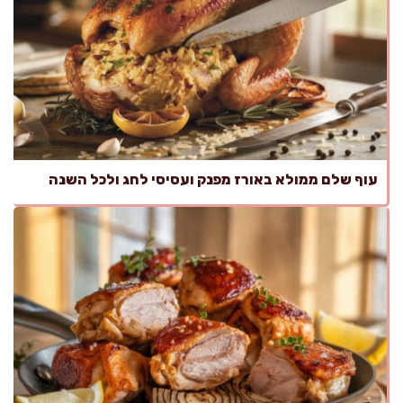
עוף שלם ממולא באורז מפנק ועסיסי לחג ולכל השנה