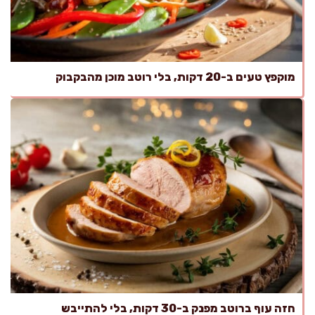
מוקפץ טעים ב-20 דקות, בלי רוטב מוכן מהבקבוק
חזה עוף ברוטב מפנק ב-30 דקות, בלי להתייבש