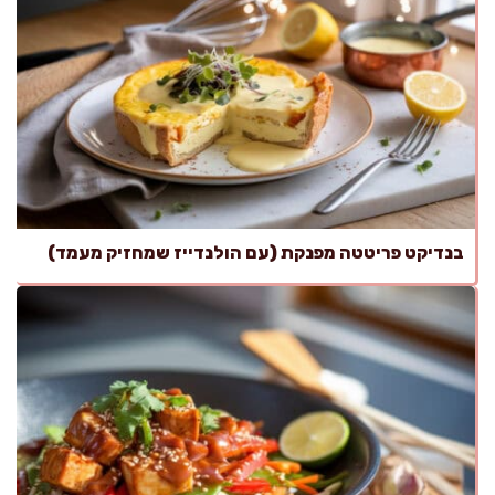
בנדיקט פריטטה מפנקת (עם הולנדייז שמחזיק מעמד)