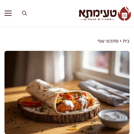
דלג
תוכן
בית
›
מתכוני עוף