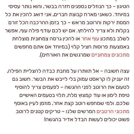
הטיגון – כך הנוזלים נספגים חזרה בבשר, והוא נותר עסיסי
במיוחד. כשאני מארח קבוצת חברים, אני דואג להכין את כל
המסת ירקות והרוטב מראש – כך בזמן ההרכבה הכל זורם
בקלות ולא צריך להילחץ. אם יש לכם עודף פילה עוף, אפשר
לשלב במתכון
עוף אחר
או להכין גרסה צמחונית מוצלחת
באמצעות פרוסות חציל קלוי (במיוחד אם אתם מחפשים
מתכונים צמחוניים
שמרגשים את האורחים).
עצה חשובה – אל תוותרו על מחבת כבדה להצליית הפילה,
זה יעניק לו קראסט עמוק בלי לייבש את הבשר. חשוב גם
לטעום את הרוטב לפני ההגשה – לפעמים צריך להוסיף
טיפת לימון או עוד קמצוץ מלח, תלוי בטעמים האישיים
שלכם. ולמי שמחפש רוטב קצת אחר, מוזמן לעיין באוסף
מתכוני הרטבים
המרשים שלנו – טריקים קטנים לרוטב
פשוט יכולים לעשות הבדל אדיר בהגשה!