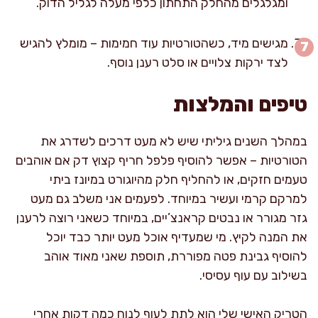
ומגלגלים מהחלק התחתון כלפי מעלה לגליל הדוק.
מגישים מיד, כשהטורטיות עוד חמימות – מומלץ להגיש
לצד ירקות צלויים או סלט רענן נוסף.
טיפים והמלצות
במהלך השנים גיליתי שיש לא מעט דרכים לשדרג את
הטורטיות – אפשר להוסיף פלפל חריף קצוץ דק אם אוהבים
טעמים חזקים, או להחליף חלק מהיוגורט במיונז ביתי
למרקם קרמי ועשיר במיוחד. לפעמים אני משלב גם מעט
גזר מגורר או נבטים קראנצ’יים, במיוחד כשאני רוצה לרענן
את המנה לקיץ. מי שמעדיף אוכל מעט יותר כבד יוכל
להוסיף גבינת פטה מפוררת, תוספת שאני מאוד אוהב
בשילוב עם עוף עסיסי.
הטריק האישי שלי הוא לתת לעוף לנוח כמה דקות אחרי