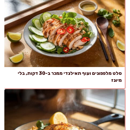
סלט מלפפונים ועוף תאילנדי ממכר ב-30 דקות, בלי
מיונז