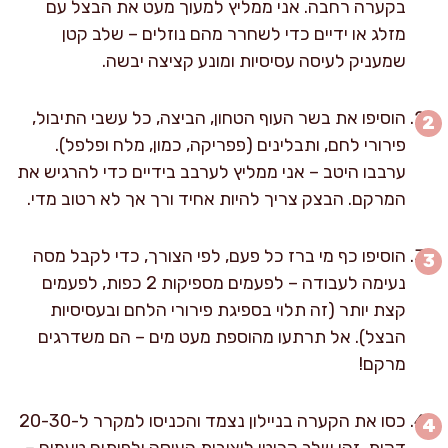
בקערה רחבה. אני ממליץ למעוך מעט את הבצל עם
מזלג או ידיים כדי לשחרר מהם נוזלים – שלב קטן
שמעניק לעיסה עסיסיות ומונע קציצה יבשה.
הוסיפו את בשר העוף הטחון, הביצה, כל עשבי התיבול,
פירורי לחם, ותבלינים (פפריקה, כמון, מלח ופלפל).
ערבבו היטב – אני ממליץ לערבב בידיים כדי להרגיש את
המרקם. הבצק צריך להיות אחיד ורך אך לא רטוב מדי.
הוסיפו כף מי ברז כל פעם, לפי הצורך, כדי לקבל מסה
נעימה לעבודה – לפעמים מספיקות 2 כפות, לפעמים
קצת יותר (זה תלוי בספיגת פירורי הלחם ובעסיסיות
הבצל). אל תרתעו מהוספת מעט מים – הם משדרגים
מרקם!
כסו את הקערה בניילון נצמד והכניסו למקרר ל-20-30
דקות. זהו שלב קריטי ליציבות העיסה ולפיתוח טעמים –