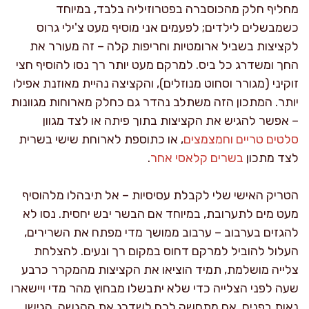
מחליף חלק מהכוסברה בפטרוזיליה בלבד, במיוחד
כשמבשלים לילדים; לפעמים אני מוסיף מעט צ'ילי גרוס
לקציצות בשביל ארומטיות וחריפות קלה – זה מעורר את
החך ומשדרג כל ביס. למרקם מעט יותר רך נסו להוסיף חצי
זוקיני (מגורר וסחוט מנוזלים), והקציצה נהיית מאוזנת אפילו
יותר. המתכון הזה משתלב נהדר גם כחלק מארוחות מגוונות
– אפשר להגיש את הקציצות בתוך פיתה או לצד מגוון
סלטים טריים וחמצמצים
, או כתוספת לארוחת שישי בשרית
לצד מתכון
בשרים קלאסי אחר
.
הטריק האישי שלי לקבלת עסיסיות – אל תיבהלו מלהוסיף
מעט מים לתערובת, במיוחד אם הבשר יבש יחסית. נסו לא
להגזים בערבוב – ערבוב ממושך מדי מפתח את השרירים,
העלול להוביל למרקם דחוס במקום רך ונעים. להצלחת
צלייה מושלמת, תמיד הוציאו את הקציצות מהמקרר כרבע
שעה לפני הצלייה כדי שלא יתבשלו מבחוץ מהר מדי ויישארו
נאות בפנים. אם מתחשק לכם לשדרג את ההגשה, הגישו