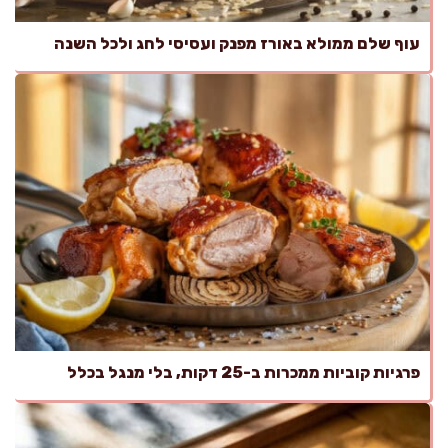
עוף שלם ממולא באורז מפנק ועסיסי לחג ולכל השנה
פרגיות קוביות ממכרות ב-25 דקות, בלי מנגל בכלל