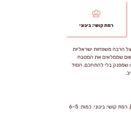
רמת קושי: בינוני
 אצל הרבה משפחות ישראליות
 ושום שממלאים את המטבח
הו שמפנק בלי להתחכם. הסוד
ב.
זמן הכנה: כ-25 דק' עבודה פעילה. זמן בישול: כ-55–70 דק' בתנור (תלוי בגודל תפוחי האדמה). רמת קושי: בינוני. כמות: 5–6