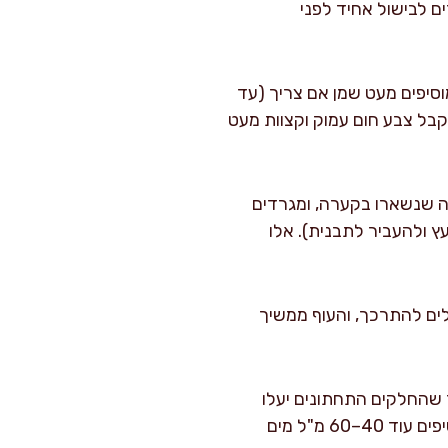
ם לבישול אחיד לפני
דקות, עד שהיא חמה מאוד. מוסיפים מעט שמן אם צריך (עד
. צורבים 2–3 דקות מכל צד, עד שמתקבל צבע חום עמוק וקצוות מעט
ה שנשארו בקערה, ומגרדים
מחבת 30 מ"ל מים, לגרד עם כף עץ ולהעביר לתבנית). אלו
 תפוחי האדמה מתחילים להתרכך, והעוף ממשיך
 שהחלקים התחתונים יעלו
למעלה. מחזירים לתנור לעוד 20 דקות. אם אתם רואים שהתבנית יבשה מדי כבר עכשיו, מוסיפים עוד 40–60 מ"ל מים