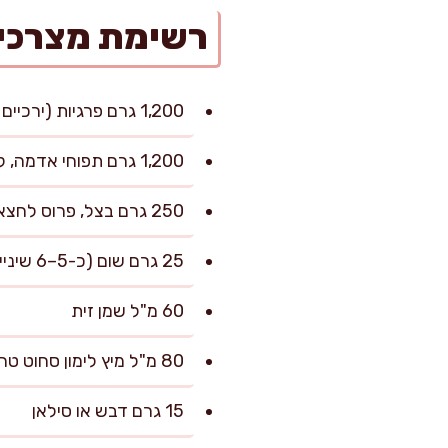
רשימת מצרכי
1,200 גרם פרגיות (ירכיים ללא עצם וללא עור), חתוכות לנתחים גדולים
1,200 גרם תפוחי אדמה, קלופים וחתוכים לקוביות של כ-3 ס"מ
250 גרם בצל, פרוס לחצאי טבעות בעובי כ-0.5 ס"מ
25 גרם שום (כ-5–6 שיניים), פרוס דק
60 מ"ל שמן זית
80 מ"ל מיץ לימון סחוט טרי
15 גרם דבש או סילאן