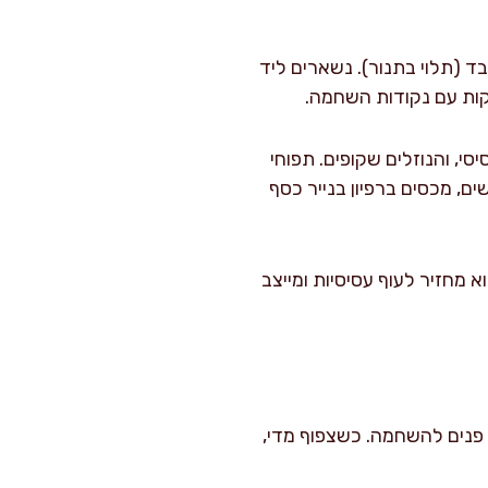
התנור ל-230 מעלות או מפעילים גריל עליון ל-3–6 דקות בלבד (תלוי בתנור). נשארים ליד
קות עם נקודות השחמה.
י, והנוזלים שקופים. תפוחי
ם, מכסים ברפיון בנייר כסף
דלג עליו, כי הוא מחזיר לעוף עסיסיות ומייצב
 פנים להשחמה. כשצפוף מדי,