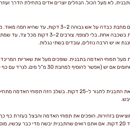
תבנית, לא מעל הכול. הנוזלים יוצרים אדים בתחילת הדרך ועוזרי
צורבים את הפרגיות: מחממים מחבת כבדה על אש גבוהה 2–3 
10 מ"ל). מניחים את הפרגיות בשכבה אחת, בלי לצופף
 או יש הרבה נוזלים, עובדים בשתי נגלות.
ת מעל תפוחי האדמה בתבנית. שופכים מעל את שאריות המרינד
למחבת את ה"משקעים" השחומים אם יש (אפשר להוסיף ל
צלייה שלב ראשון: מכניסים את התבנית לתנור ל-25 דקות. בשלב הזה
בש.
מוציאים בזהירות, הופכים את תפוחי האדמה והבצל בעזרת כף כך