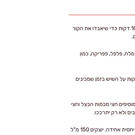
מחממים תנור ל-210 מעלות (חום עליון-תחתון). במקביל, מוציאים את הפרגיות מהמקרר ל-10 דקות כדי שיאבדו את הקור
.
 דבש או סילאן, חרדל, מלח, פלפל, פפריקה, כמון
לקערה את הפרגיות ומערבבים היטב כך שכל נתח מצופה. אני נותן לזה לעמוד 10 דקות על השיש בזמן שמכינים
דולה את הקוביות ומערבבים עם 20 מ"ל שמן זית. מוסיפים חצי מכמות הבצל וחצי
ם ולא רק יתרככו.
מסדרים תבנית גדולה: מפזרים בתבנית את תפוחי האדמה, הבצל והשום כך שייווצרה שכבה יחסית אחידה. יוצקים 150 מ"ל