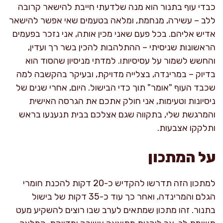
כבדי עוף בתנור הוא מנה שלדעתי חייבת להישאר קרובה
ללב – עשירה, מנחמת, ומלאה בטעמים שאי אפשר להישאר
אדיש אליהם. בכל פעם שאני מכין אותה, אני נזכר בפעמים
הראשונות שניסיתי – ההתלהבות להכין בשר רך ועדין,
והחשש לשמור על עסיסיותו. למדתי מניסיון שהסוד הוא
בדיוק – במרינדה, בצלייה מדויקת, ובעיקר בהקשבה למה
שכבד העוף "אומר" תוך כדי הבישול. היום, אחרי שנים של
ניסיונות וטעימות, אני חולק אתכם את הגרסה האישית
והמרגשת שלי, בתקווה שגם אצלכם בבית תנענעו בראש
ותלקקו אצבעות.
על המתכון
למתכון הזה תדרשו להקדיש כ-20 דקות להכנת חומרי
הגלם והמרינדה, ואחר כך עוד כ-35 דקות של בישול
בתנור. זהו מתכון שמתאים לערב שבו רוצים להשקיע מעט