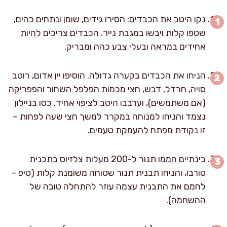
נקו היטב את הכבדים: הסירו גידים, שומן ונתחים כהים,
שטפו קלות ויבשו במגבת נייר. הכבדים צריכים להיות
אחידים במראה ובעלי צבע כהה ומבריק.
הניחו את הכבדים בקערה גדולה. הוסיפו יין אדום, רוטב
סויה, חרדל, דבש, חצי מכמות הפלפל השחור והפפריקה
(אם משתמשים), וערבבו היטב לציפוי אחיד. כסו בניילון
נצמד והניחו למנוחה במקרר למשך חצי שעה לפחות –
זו נקודת מפתח להעמקת טעמים.
בינתיים חממו תנור ל-200 מעלות צלזיוס בתכנית
טורבו, והניחו תבנית תנור שטוחה משומנת קלות (טיפ –
לחמם את התבנית עצמה עוזר להתחלה טובה של
ההשחמה).