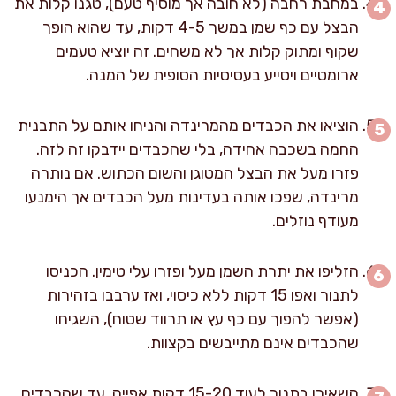
במחבת רחבה (לא חובה אך מוסיף טעם), טגנו קלות את
הבצל עם כף שמן במשך 4-5 דקות, עד שהוא הופך
שקוף ומתוק קלות אך לא משחים. זה יוציא טעמים
ארומטיים ויסייע בעסיסיות הסופית של המנה.
הוציאו את הכבדים מהמרינדה והניחו אותם על התבנית
החמה בשכבה אחידה, בלי שהכבדים יידבקו זה לזה.
פזרו מעל את הבצל המטוגן והשום הכתוש. אם נותרה
מרינדה, שפכו אותה בעדינות מעל הכבדים אך הימנעו
מעודף נוזלים.
הזליפו את יתרת השמן מעל ופזרו עלי טימין. הכניסו
לתנור ואפו 15 דקות ללא כיסוי, ואז ערבבו בזהירות
(אפשר להפוך עם כף עץ או תרווד שטוח), השגיחו
שהכבדים אינם מתייבשים בקצוות.
השאירו בתנור לעוד 15-20 דקות אפייה, עד שהכבדים