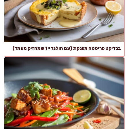
בנדיקט פריטטה מפנקת (עם הולנדייז שמחזיק מעמד)