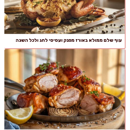
עוף שלם ממולא באורז מפנק ועסיסי לחג ולכל השנה