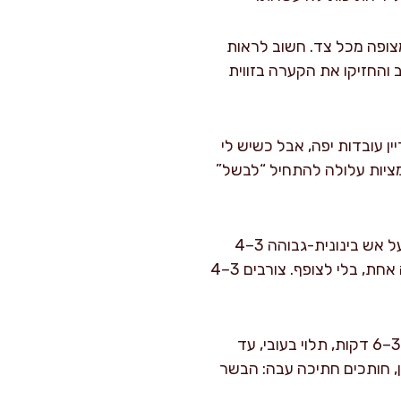
1–2 דקות, עד שכל חתיכה מצופה מכל צד. חשוב לראות
 והחזיקו את הקערה בזווית
ר ל-30–120 דקות. אם אני ממהר, 30 דקות עדיין עובדות יפה, אבל כשיש לי
ל עומק טעם וחריכה טובה יותר. אל תעברו 12 שעות: החומציות עלולה להתחיל “לבשל”
: מחממים מחבת כבדה (ברזל יצוק או נירוסטה) על אש בינונית-גבוהה 3–4
דקות, עד שהיא חמה מאוד. מוסיפים 10 מ"ל שמן זית בלבד ומסובבים. מניחים פרגיות בשכבה אחת, בלי לצופף. צורבים 3–4
: הופכים וצורבים עוד 3 דקות. מנמיכים לאש בינונית ומבשלים עוד 3–6 דקות, תלוי בעובי, עד
 ל-74 מעלות בחלק העבה. אם אין, חותכים חתיכה עבה: הבשר