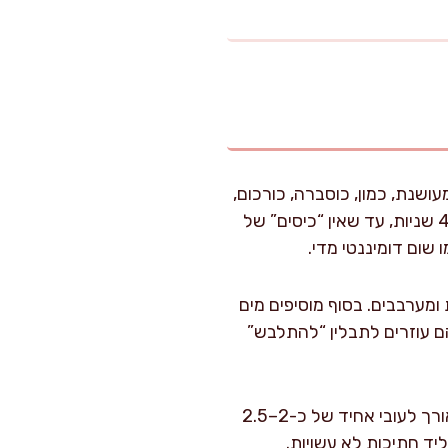
שנת, כמון, כוסברה, כורכום,
קינמון, פלפל שחור, מלח, אבקת שום ואבקת בצל. אני אוהב לערבב עם מטרפה קטנה 30–40 שניות, עד שאין “כיסים” של
שום דומיננטי מדי.
ת ומערבבים. בסוף מוסיפים מים
ם עוזרים לתבלין “להתלבש”
: מנגבים את הפרגיות במגבת נייר. אם יש חתיכות עבות מאוד, חוצים לאורך לעובי אחיד של כ-2–2.5
ליד חתיכות לא עשויות.