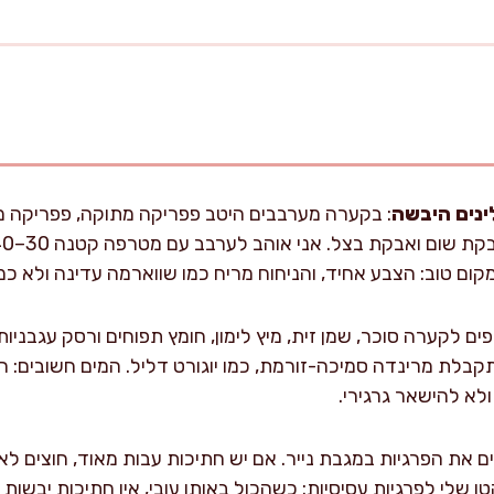
ינים היבשה
: בקערה מערבבים היטב פפריקה מתוקה, פפריקה מעו
ום טוב: הצבע אחיד, והניחוח מריח כמו שווארמה עדינה ולא כמו 
יפים לקערה סוכר, שמן זית, מיץ לימון, חומץ תפוחים ורסק עגבניו
בלת מרינדה סמיכה-זורמת, כמו יוגורט דליל. המים חשובים: ה
לא להישאר גרגירי.
טן שלי לפרגיות עסיסיות: כשהכול באותו עובי, אין חתיכות יבשות 