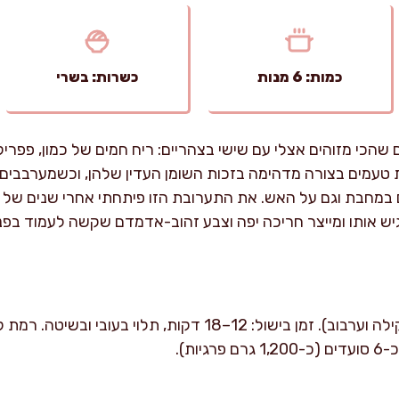
כמות: 6 מנות
כשרות: בשרי
שהכי מזוהים אצלי עם שישי בצהריים: ריח חמים של כמון, פפריק
 טעמים בצורה מדהימה בזכות השומן העדין שלהן, וכשמערבבים 
ם במחבת וגם על האש. את התערובת הזו פיתחתי אחרי שנים של ני
ש אותו ומייצר חריכה יפה וצבע זהוב-אדמדם שקשה לעמוד בפני
זמן הכנה: כ-15 דקות (כולל שקילה וערבוב). זמן בישול: 12–18 דקות, ת
ות).