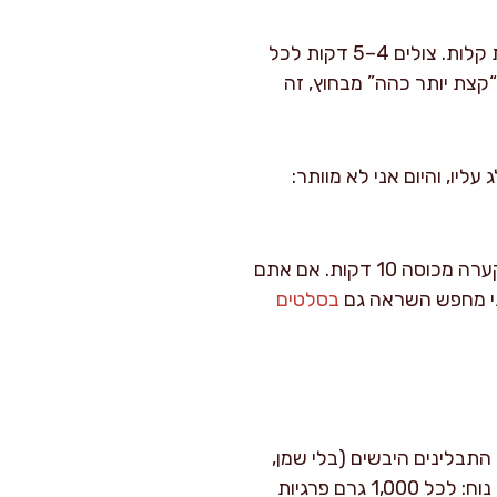
: מחממים גריל ל-220–250 מעלות. משמנים את הרשת קלות. צולים 4–5 דקות לכל
קצת יותר כהה” מבחוץ, זה
ם הייתי מדלג עליו, והיום אני לא מוותר:
: פורסים לרצועות בעובי 1 ס"מ נגד כיוון הסיבים. מגישים מיד, או שומרים חם בקערה מכוסה 10 דקות. אם אתם
אני מחפש השראה גם
בסלטים
התבלינים היבשים (בלי שמן,
לימון, חומץ, רסק ומים) ושמרו בצנצנת אטומה עד 3 חודשים במקום חשוך. לשימוש, חשבו על יחס נוח: לכל 1,000 גרם פרגיות