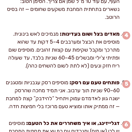
העוף, עם עוד 10 מ"ל שמן אם צריך. הסימן הטוב:
נשארים בתחתית המחבת משקעים שחומים — זה בסיס
הרוטב.
מאדים בצל ושום בעדינות:
מנמיכים לאש בינונית.
מוסיפים את הבצל ומערבבים 4–5 דקות עד שהוא
מתרכך ומקבל שקיפות עם קצוות זהובים. מוסיפים שום
ופתיתי צ’ילי ומבשלים 45–60 שניות בלבד, עד שעולה
ריח חזק ונעים (לא לתת לשום להשחים כהה).
פותחים טעם עם רסק:
מוסיפים רסק עגבניות ומטגנים
60–90 שניות תוך ערבוב. אני תמיד מחכה שהרסק
ישנה גוון לאדמדם עמוק ויתחיל “להידבק” קצת למחבת
— זה ממתיק אותו ומוציא טעם מרוכז בלי חמיצות חדה.
דגלייזינג, או איך משחררים את כל הטעם:
מוסיפים
יין לבן (או מים) ומגרדים עם כף עץ את תחתית המחבת.