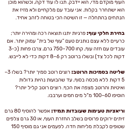
העוף מוקדם מדי, הוא יידבק. תנו לו עוד דקה, וכשהוא מוכן
הוא ישתחרר בקלות. אני עובד עם מלקחיים ולא מזיז את
הנתחים בהתחלה — זו השיטה הכי בטוחה לזהב אחיד.
בחירת חלקי עוף:
פרגיות יתנו תוצאה רכה ומהירה יותר;
כרעיים ללא עצם נותנים טעם “עוף של בית” עמוק יותר. אם
עובדים עם חזה עוף, קחו 700–750 גרם, צרבו פחות (כ-3
דקות לכל צד) ובשלו ברוטב רק 6–8 דקות כדי לא לייבש.
שליטה בסמיכות הרוטב:
רוצים רוטב סמיך יותר? בשלו 3–
5 דקות ללא מכסה בסוף, עד שהבועות נהיות גדולות
ואיטיות והרוטב מצפה את הכף. רוצים רוטב קליל יותר?
הוסיפו 60–100 מ"ל מים חמים וערבבו.
וריאציות טעימות שעובדות תמיד:
אפשר להוסיף 80 גרם
זיתים ירוקים פרוסים בשלב החזרת העוף, או 30 גרם צלפים
שטופים לקבלת מליחות חדה. לפעמים אני גם מוסיף 150