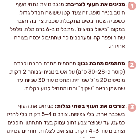
מכינים את העוף לצריבה:
מנגבים את נתחי העוף
היטב בנייר סופג. זה צעד קטן שעושה הבדל גדול:
כשפני השטח יבשים מתקבלת שכבת צריבה זהובה
במקום “בישול במיצים”. מתבלים ב-6 גרם מלח, פלפל
שחור ופפריקה, ומערבבים כך שהתיבול יכסה בצורה
אחידה.
מחממים מחבת נכון:
מחממים מחבת רחבה וכבדה
(קוטר כ-28–30 ס"מ) על אש בינונית-גבוהה 2 דקות.
מוסיפים 20 מ"ל שמן זית ומחכים עוד 30 שניות עד
שהשמן נראה “שקוף” וחם ומתחיל לנוע בקלות.
צורבים את העוף בשתי נגלות:
מניחים את העוף
בשכבה אחת, בלי צפיפות. צורבים 4–5 דקות בלי להזיז
כמעט, עד שנוצר צבע זהוב עמוק בצד התחתון. הופכים
וצורבים עוד 3–4 דקות. מוציאים לצלחת וחוזרים עם יתר