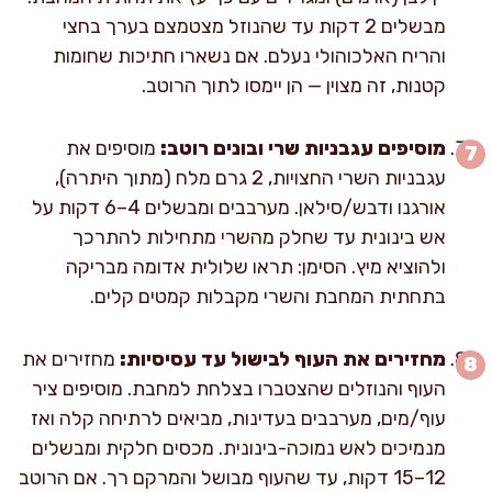
מבשלים 2 דקות עד שהנוזל מצטמצם בערך בחצי
והריח האלכוהולי נעלם. אם נשארו חתיכות שחומות
קטנות, זה מצוין — הן יימסו לתוך הרוטב.
מוסיפים עגבניות שרי ובונים רוטב:
מוסיפים את
עגבניות השרי החצויות, 2 גרם מלח (מתוך היתרה),
אורגנו ודבש/סילאן. מערבבים ומבשלים 4–6 דקות על
אש בינונית עד שחלק מהשרי מתחילות להתרכך
ולהוציא מיץ. הסימן: תראו שלולית אדומה מבריקה
בתחתית המחבת והשרי מקבלות קמטים קלים.
מחזירים את העוף לבישול עד עסיסיות:
מחזירים את
העוף והנוזלים שהצטברו בצלחת למחבת. מוסיפים ציר
עוף/מים, מערבבים בעדינות, מביאים לרתיחה קלה ואז
מנמיכים לאש נמוכה-בינונית. מכסים חלקית ומבשלים
12–15 דקות, עד שהעוף מבושל והמרקם רך. אם הרוטב