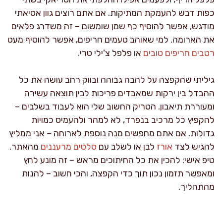
כפות דבש להעמקת המתיקות. אם אתם רוצים גוון אסיאתי
מודגש, אפשר להוסיף כף שמן שומשום – זה משדרג פלאים
את הארומה. למי שאוהב טעמים חריפים, אפשר להוסיף מעט
רטבים חריפים טובים
או פלפל צ'ילי טרי.
גיליתי שהקפצה על להבה גבוהה ובווק רחב עושה את כל
ההבדל בין ירקות שמאבדים פריכות לבין תוצאה עשירה
ומעוררת תיאבון. הטריק החשוב שלי הוא לעבוד בשלבים –
להקפיץ כל מרכיב בנפרד, לא למהר ולהעמיס כמויות
גדולות. אם אתם מחפשים מנה נוספת לארוחה – אני ממליץ
להגיש לצד
אורז
לבן או לשלב עם
סלטים מרעננים
מהאתר.
טיפ אישי: להכין את כל החיתוכים מראש – זה מונע לחץ
ומאפשר תזמון נכון תוך כדי הקפצה, והכי חשוב – להנות
מהתהליך.