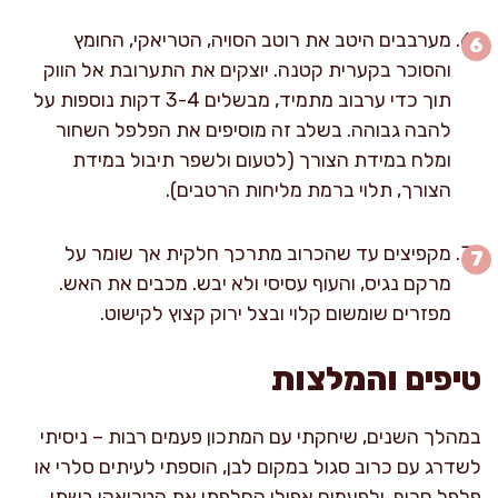
מערבבים היטב את רוטב הסויה, הטריאקי, החומץ
והסוכר בקערית קטנה. יוצקים את התערובת אל הווק
תוך כדי ערבוב מתמיד, מבשלים 3-4 דקות נוספות על
להבה גבוהה. בשלב זה מוסיפים את הפלפל השחור
ומלח במידת הצורך (לטעום ולשפר תיבול במידת
הצורך, תלוי ברמת מליחות הרטבים).
מקפיצים עד שהכרוב מתרכך חלקית אך שומר על
מרקם נגיס, והעוף עסיסי ולא יבש. מכבים את האש.
מפזרים שומשום קלוי ובצל ירוק קצוץ לקישוט.
טיפים והמלצות
במהלך השנים, שיחקתי עם המתכון פעמים רבות – ניסיתי
לשדרג עם כרוב סגול במקום לבן, הוספתי לעיתים סלרי או
פלפל חריף, ולפעמים אפילו החלפתי את הטריאקי בשתי