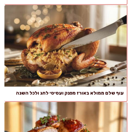
עוף שלם ממולא באורז מפנק ועסיסי לחג ולכל השנה