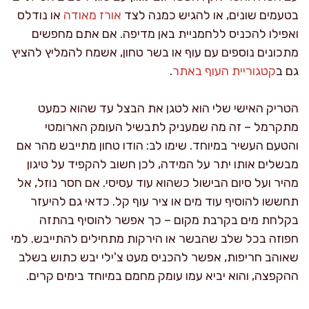
בטעמים שונים, או להגיש כמנה לצד
אורז מאודה
או נודלס
ואפילו להכניס ללחמניית באן מדיפה. אם אתם מחפשים
מתכונים נוספים עם עוף או בשר טחון, אשמח להמליץ להציץ
גם ב
קטגוריית העוף באתר
.
הטריק האישי שלי הוא לטגן את הבצל עד שהוא כמעט
מתקרמל – זה מה שמעניק לתבשיל העומק הארומטי
והטעם העשיר במיוחד. שימו לב: הודו טחון מתייבש מהר אם
מבשלים אותו יתר על המידה, לכן חשוב להקפיד על טיגון
מהיר ועל סיום הבישול כשהוא עוד עסיסי. אם חסר נוזל, אל
תחששו להוסיף עוד מים או ציר עוף קל. כדאי גם להיעזר
בקלחת מים בקרבת מקום – כך אפשר להוסיף בהתזה
חפוזה בכל שלב שהבשר או הירקות מתחילים להתייבש. למי
שאוהב חריפות, אפשר להכניס מעט צ'ילי יבש כתוש בשלב
ההקפצה, והוא יביא עמו עומק מחמם במיוחד בימים קרים.