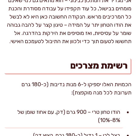
אני מגדיר את המתכון כבינוני – הוא מתאים גם למי שאינם
מומחים בבישול, כל עוד תקפידו על עבודה מסודרת והכנת
כל המרכיבים מראש. הנקודה החשובה כאן היא לא לבשל
את הודו הטחון יתר על המידה – טיגון קצר על להבה גבוהה
שומר על עסיסיות, ואז מוסיפים את הירקות בהדרגה. אל
תחששו לטעום תוך כדי ולכוון את התיבול לטעמכם האישי.
רשימת מצרכים
הכמויות האלו יספיקו ל-6 מנות נדיבות (כ-180 גרם
תערובת לכל מנה מוקפצת):
הודו טחון טרי – 900 גרם (דק, עם אחוז שומן של
8%-10%)
בצל לבן – 1 גדול (כ-180 גרם, קצוץ דק)