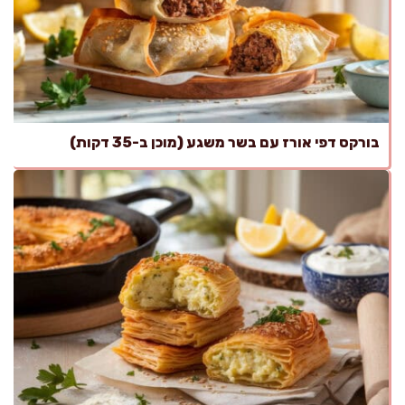
בורקס דפי אורז עם בשר משגע (מוכן ב-35 דקות)