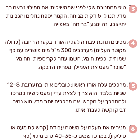
טיפ מהמטבח שלי לפני שממשיכים: אם המילוי נראה רך
מדי, תנו לו 5 דקות מנוחה. הקמח יספח נוזלים והגבינות
יתייצבו, וזה ימנע “בריחה” באפייה.
מכינים תחנת עבודה לעלי האורז: בקערה רחבה (גדולה
מקוטר העלים) מערבבים 300 מ"ל מים פושרים עם כף
שמן זית וכפית חומץ. השמן עוזר לקריספיות והחומץ
“שובר” מעט את העמילן ומפחית הדבקה.
מרככים עלה אורז ראשון: טובלים אותו בתערובת 8–12
שניות בלבד. הוא צריך לצאת עדיין מעט קשיח במרכז
ולהתרכך על הקרש. אם מרככים יותר מדי, הוא נהיה
דביק וקשה לעבוד איתו.
מניחים את העלה על משטח עבודה (קרש לח מעט או
סיליקון). במרכז שמים כ-35–40 גרם מילוי (כף