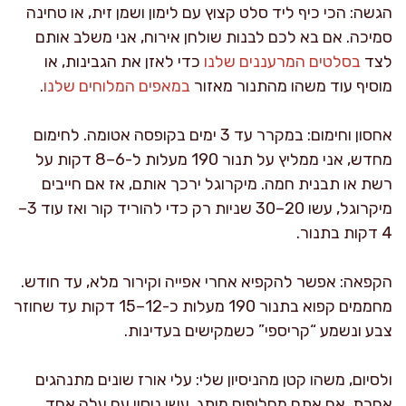
הגשה: הכי כיף ליד סלט קצוץ עם לימון ושמן זית, או טחינה
סמיכה. אם בא לכם לבנות שולחן אירוח, אני משלב אותם
לצד
בסלטים המרעננים שלנו
כדי לאזן את הגבינות, או
מוסיף עוד משהו מהתנור מאזור
במאפים המלוחים שלנו
.
אחסון וחימום: במקרר עד 3 ימים בקופסה אטומה. לחימום
מחדש, אני ממליץ על תנור 190 מעלות ל-6–8 דקות על
רשת או תבנית חמה. מיקרוגל ירכך אותם, אז אם חייבים
מיקרוגל, עשו 20–30 שניות רק כדי להוריד קור ואז עוד 3–
4 דקות בתנור.
הקפאה: אפשר להקפיא אחרי אפייה וקירור מלא, עד חודש.
מחממים קפוא בתנור 190 מעלות כ-12–15 דקות עד שחוזר
צבע ונשמע “קריספי” כשמקישים בעדינות.
ולסיום, משהו קטן מהניסיון שלי: עלי אורז שונים מתנהגים
אחרת. אם אתם מחליפים מותג, עשו ניסוי עם עלה אחד