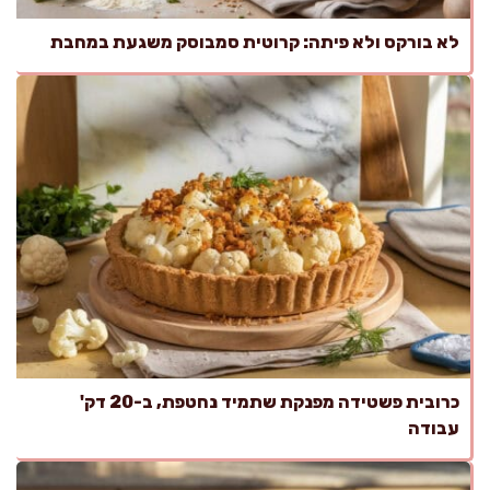
לא בורקס ולא פיתה: קרוטית סמבוסק משגעת במחבת
כרובית פשטידה מפנקת שתמיד נחטפת, ב-20 דק'
עבודה