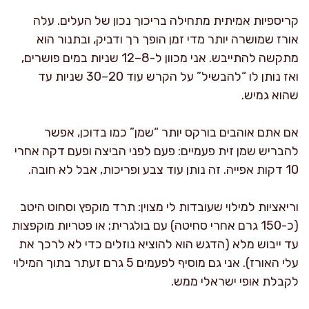
קריספיות אמיתית מתחילה בריכוך נכון של העלים. עלה
אורז שמושרה יותר מדי זמן הופך רך ודביק, ובתנור הוא
מתקשה להתייבש. אני מכוון ל-8–12 שניות במים פושרים,
ואז נותן לו “להבשיל” על הקרש עוד 20–30 שניות עד
שהוא גמיש.
אם אתם אוהבים בורקס יותר “שמן” כמו בדוכן, אפשר
להבריש שמן זית פעמיים: פעם לפני הביצה ופעם דקה אחרי
10 דקות אפייה. זה נותן עוד צבע ופריכות, אבל לא חובה.
וריאציות למילוי שעובדות לי מצוין: תרד מוקפץ וסחוט היטב
(כ-150 גרם אחרי סחיטה) עם בולגרית; או פטריות מוקפצות
עד ייבוש מלא (הדגש הוא להוציא נוזלים כדי לא לרכך את
עלי האורז). אני גם מוסיף לפעמים 5 גרם זעתר בתוך המילוי
לקבלת אופי ישראלי ממש.