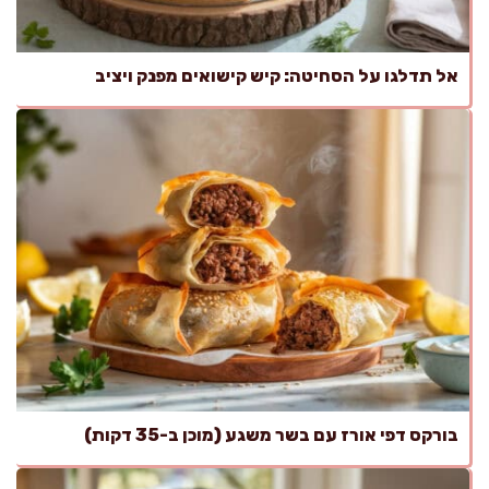
אל תדלגו על הסחיטה: קיש קישואים מפנק ויציב
בורקס דפי אורז עם בשר משגע (מוכן ב-35 דקות)