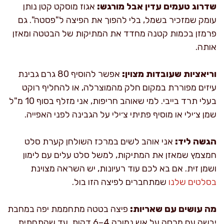
שדרוג טעמים עדין אבל מורגש:
אגוז מוסקט קטן נותן
עומק שמזכיר בשמל, בלי להפוך את הפיצה ל"פסטה". גם
פרמזן בכמות קטנה מחדד את המתיקות של הבטטה ומאזן
אותה.
וריאציות שעובדות מצוין:
אפשר להוסיף 80 גרם גבינת
עיזים מפוררת במקום חלק מהמוצרלה, או להחליף רוקט
בעלי תרד בייבי. למי שאוהב חריפות, אני מזלף בסוף 10 מ"ל
שמן צ׳ילי או מוסיף פתיתי צ׳ילי על הגבינה לפני האפייה.
הגשה ליד:
אני אוהב לשים במרכז השולחן קערת סלט
חמצמץ שמאזן את המתיקות, למשל סלט עלים עם לימון
ושמן זית. אם בא לכם עוד רעיונות, יש השראה מצוינת
בסלטים שלנו
שמתחברים לפיצה הזו בול.
מה עושים עם שאריות:
פיצה בטטה מתחממת יפה במחבת
יבשה עם מכסה על אש נמוכה 4–6 דקות, עד שהתחתית