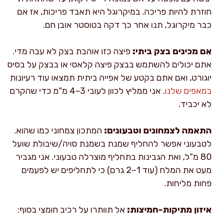
חוזרת להיות פריכה. במיקרוגל היא תאבד פריכות, אז אם
כבר מיקרוגל, תנו אחר כך דקה בטוסטר אובן חם.
אם מכינים בצק ביתי:
פיצה כזו אוהבת בצק לא עבה מדי.
אתם יכולים להשתמש בבצק פיצה קלאסי או בבצק על בסיס
יוגורט, ואם אתם בקטע של אפייה ביתית תמצאו עוד רעיונות
במאפים שלנו
. אני ממליץ לכוון לעובי 3–4 מ"מ כדי שהקרם
לא יכביד.
התאמה לצמחונים וטבעונים:
המתכון צמחוני כמו שהוא.
לטבעוני אפשר להחליף שמנת בשמנת סויה/שיבולת שועל
80 מ"ל, ואת הגבינות בתחליף מוצרלה טבעוני. אני מגביר
מעט את המלח (עוד 1–2 גרם) כי לתחליפים יש לפעמים
פחות מליחות.
איזון מתיקות-חמיצות:
אל תוותרו על רכיב חומצי בסוף: