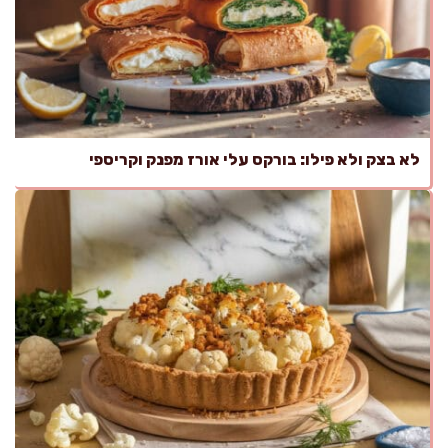
לא בצק ולא פילו: בורקס עלי אורז מפנק וקריספי