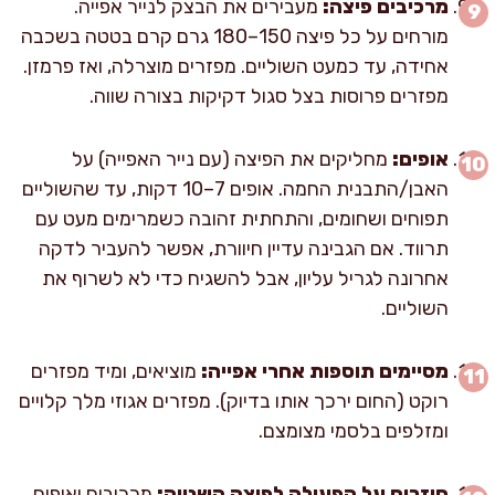
מרכיבים פיצה:
מעבירים את הבצק לנייר אפייה.
מורחים על כל פיצה 150–180 גרם קרם בטטה בשכבה
אחידה, עד כמעט השוליים. מפזרים מוצרלה, ואז פרמזן.
מפזרים פרוסות בצל סגול דקיקות בצורה שווה.
אופים:
מחליקים את הפיצה (עם נייר האפייה) על
האבן/התבנית החמה. אופים 7–10 דקות, עד שהשוליים
תפוחים ושחומים, והתחתית זהובה כשמרימים מעט עם
תרווד. אם הגבינה עדיין חיוורת, אפשר להעביר לדקה
אחרונה לגריל עליון, אבל להשגיח כדי לא לשרוף את
השוליים.
מסיימים תוספות אחרי אפייה:
מוציאים, ומיד מפזרים
רוקט (החום ירכך אותו בדיוק). מפזרים אגוזי מלך קלויים
ומזלפים בלסמי מצומצם.
חוזרים על הפעולה לפיצה השנייה:
מרכיבים ואופים