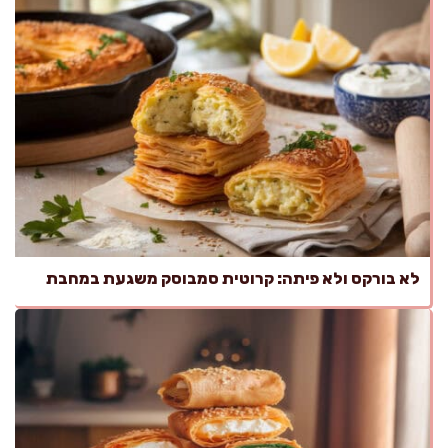
לא בורקס ולא פיתה: קרוטית סמבוסק משגעת במחבת