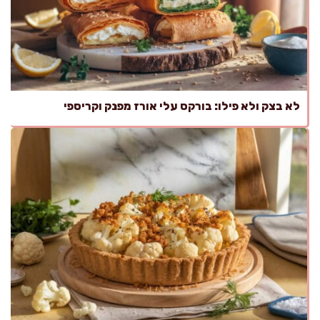
לא בצק ולא פילו: בורקס עלי אורז מפנק וקריספי