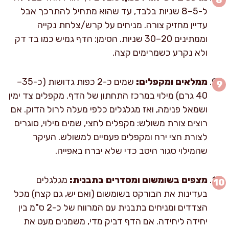
ל-5–8 שניות בלבד, עד שהוא מתחיל להתרכך אבל
עדיין מחזיק צורה. מניחים על קרש/צלחת נקייה
וממתינים 20–30 שניות. הסימן: הדף גמיש כמו בד דק
ולא נקרע כשמרימים קצה.
ממלאים ומקפלים:
שמים כ-2 כפות גדושות (כ-35–
40 גרם) מילוי במרכז התחתון של הדף. מקפלים צד ימין
ושמאל פנימה, ואז מגלגלים כלפי מעלה לרול הדוק. אם
רוצים צורת משולש: מקפלים לחצי, שמים מילוי, סוגרים
לצורת חצי ירח ומקפלים פעמיים למשולש. העיקר
שהמילוי סגור היטב כדי שלא יברח באפייה.
מצפים בשומשום ומסדרים בתבנית:
מגלגלים
בעדינות את הבורקס בשומשום (ואם יש, גם קצח) מכל
הצדדים ומניחים בתבנית עם המרווח של כ-2 ס"מ בין
יחידה ליחידה. אם הדף דביק מדי, משמנים מעט את