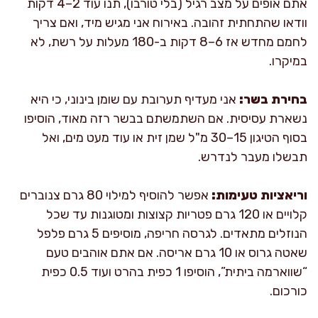
אתם אופים על מצב רגיל (בלי טורבו), תנו עוד 2–4 דקות
וודאו שהתחתית זהובה. באירוח אני מגיש מיד, ואם צריך
לחמם מחדש אז 6–8 דקות ב-180 מעלות על רשת, לא
במיקרו.
בחירת בשר:
אני מעדיף תערובת עם שומן בינוני, כי היא
נשארת עסיסית. אם השתמשתם בבשר רזה מאוד, הוסיפו
בסוף הטיגון 15–30 מ"ל שמן זית או עוד מעט מים, ואל
תבשלו מעבר לנדרש.
וריאציות טעימות:
אפשר להוסיף למילוי 80 גרם צנוברים
קלויים או 120 גרם פטריות קצוצות ומטוגנות עד שכל
הנוזלים מתאדים. לגרסה חריפה, מוסיפים 5 גרם פלפל
שאטה גרוס או 10 גרם אריסה. אם אתם אוהבים טעם
“שווארמה ביתית”, הוסיפו 1 כפית בהרט ועוד 0.5 כפית
כורכום.