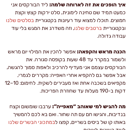
איך הופכים את זה לארוחה שלמה:
ליד הבורקסים אני
כמעט תמיד שם טחינה לימונית, סלט ירקות קצוץ וקצת
חמוצים. תוכלו למצוא עוד רעיונות בקטגוריית
בסלטים שלנו
ובקטגוריית
ברטבים שלנו
, וזה משדרג את המגש בלי עוד
עבודה גדולה.
הכנה מראש והקפאה:
אפשר להכין את המילוי יום מראש
ולשמור במקרר עד 48 שעות בקופסה סגורה. את
הבורקסים עצמם אני מעדיף להרכיב ולאפות סמוך להגשה,
אבל אפשר גם להקפיא אחרי האפייה: מקררים לגמרי,
מקפיאים בשכבה אחת ואז מעבירים לשקית. לחימום: 10–12
דקות ב-190 מעלות עד שחוזרת הפריכות.
מה להגיש למי שאוהב “מאפייה”:
ערבבו שומשום וקצח
בנדיבות, והגישו חם עם תה שחור. ואם בא לכם להמשיך
באותו קו של ביסים בשריים, קפצו ל
במתכוני הבשרים שלנו
לעוד רעיונות לאירוח.