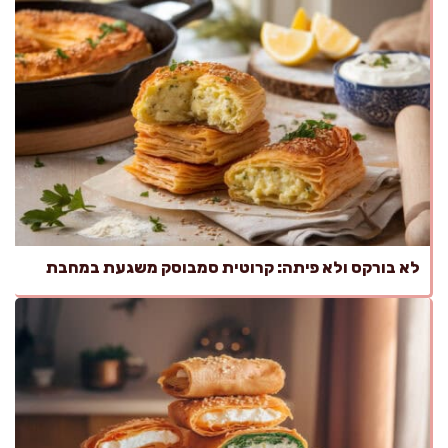
לא בורקס ולא פיתה: קרוטית סמבוסק משגעת במחבת