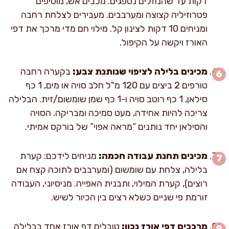
דקות עד שהנוזלים נספגים. מכבים אש, מוסיפים
פטרוזיליה קצוצה ומערבבים. מעבירים לצלחת רחבה
ומניחים 10 דקות לצינון קל. מילוי חם מדי מרכך את דפי
האורז ויקשה על הקיפול.
מכינים בלילה לציפוי שנותנת צבע:
בקערה רחבה
טורפים 2 ביצים עם 120 מ"ל חלב סויה או מים, 1 כף
סילאן, 1 כף רוטב סויה ו-1 כף שמן שומשום/זית. הבלילה
צריכה להיות אחידה, מעט סמיכה ומבריקה. הסויה
והסילאן יחד נותנים “מראה אפוי” של בורקס אמיתי.
מכינים תחנת עבודה חכמה:
מניחים לידכם: קערת
בלילה, צלחת עם שומשום (ומערבבים לתוכה קצח אם
רוצים), קערת המילוי, ותבנית האפייה. מניסיוני, העבודה
זורמת פי שניים כשלא רצים בין הכיור לשיש.
מרככים דפי אורז נכון:
טובלים דף אורז אחד בבלילה